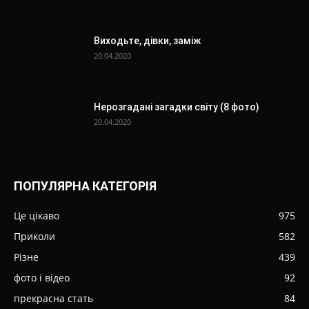
Виходьте, дівки, заміж
20.04.2020
Нерозгадані загадки світу (8 фото)
20.04.2020
ПОПУЛЯРНА КАТЕГОРІЯ
Це цікаво
975
Приколи
582
Різне
439
фото і відео
92
прекрасна стать
84