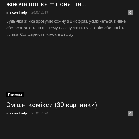
жіноча логіка — поняття...
maxwelhelp
-
20.07.2019
0
Будь-яка жінка зрозуміє кожну з цих фраз, усміхнеться, кивне,
або розповість на цю тему власну життєву історію або навіть
кілька. Солідарність жінок в цьому...
Приколи
Смішні комікси (30 картинки)
maxwelhelp
-
21.04.2020
0