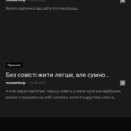
Веселі картинки від сайту Котоматрица.
Приколи
Без совісті жити легше, але сумно…
maxwelhelp
-
21.09.2019
0
А я як зараз пам'ятаю: першу совість у мене хулігани відібрали,
разом з грошима на хліб і молоко, коли я в другому класі в...