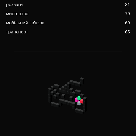
розваги
81
мистецтво
79
мобільний зв'язок
69
транспорт
65