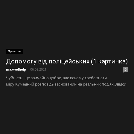
Приколи
Допомогу від поліцейських (1 картинка)
maxwelhelp
-
06.09.2021
0
Чуйність - це звичайно добре, але всьому треба знати
міру.Кумедний розповідь заснований на реальних подіях.Звідси