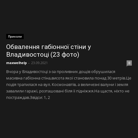
Приколи
Обвалення габіонної стіни у
Владивостоці (23 фото)
maxwelhelp
-
23.09.2021
0
Вчора у Владивостоці з-за проливних дощів обрушилася
масивна габіонна стіна,висота якої становила понад 30 метрів.Це
подія трапилася на вул. Космонавтів, а величезні валуни і земля
завалили гаражі, розташовані біля її підніжжя.На щастя, ніхто не
постраждав.Звідси: 1, 2