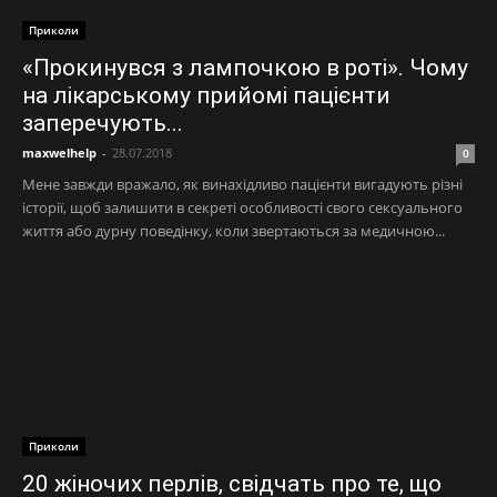
Приколи
«Прокинувся з лампочкою в роті». Чому
на лікарському прийомі пацієнти
заперечують...
maxwelhelp
-
28.07.2018
0
Мене завжди вражало, як винахідливо пацієнти вигадують різні
історії, щоб залишити в секреті особливості свого сексуального
життя або дурну поведінку, коли звертаються за медичною...
Приколи
20 жіночих перлів, свідчать про те, що