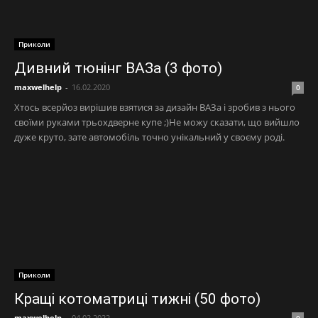
Приколи
Дивний тюнінг ВАЗа (3 фото)
maxwelhelp
-
16.02.2020
0
Хтось всерйоз вирішив взятися за дизайн ВАЗа і зробив з нього
своїми руками трьохдверне купе ;)Не можу сказати, що вийшло
дуже круто, зате автомобіль точно унікальний у своєму роді.
Приколи
Кращі котоматриці тижні (50 фото)
maxwelhelp
-
04.02.2022
0