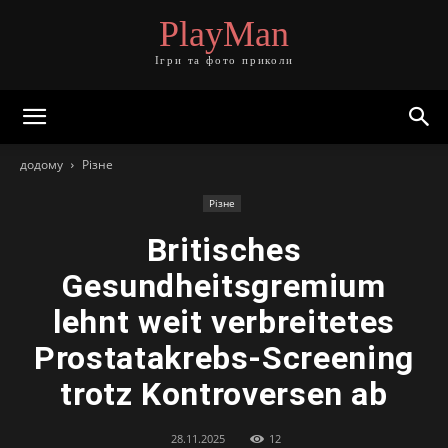
PlayMan
Ігри та фото приколи
додому
Різне
Різне
Britisches
Gesundheitsgremium
lehnt weit verbreitetes
Prostatakrebs-Screening
trotz Kontroversen ab
28.11.2025
12