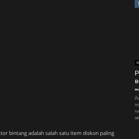
П
Р
в
ma
Йо
по
ти
зв
ktor bintang adalah salah satu item diskon paling