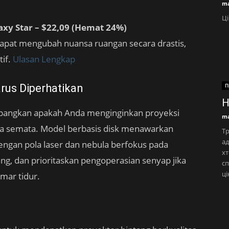
ma
Ці
axy Star – $22,09 (Hemat 24%)
dapat mengubah nuansa ruangan secara drastis,
tif.
Ulasan Lengkap
rus Diperhatikan
П
Н
mbangkan apakah Anda menginginkan proyeksi
ma
ika semata. Model berbasis disk menawarkan
Тр
ад
engan pola laser dan nebula berfokus pada
хт
lang, dan prioritaskan pengoperasian senyap jika
сп
ці
mar tidur.