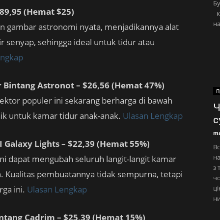
Бу
$89,95 (Hemat $25)
- 
на
an gambar astronomi nyata, menjadikannya alat
 senyap, sehingga ideal untuk tidur atau
engkap
 Bintang Astronot – $26,56 (Hemat 47%)
П
yektor populer ini sekarang berharga di bawah
Ч
aik untuk kamar tidur anak-anak.
Ulasan Lengkap
с
ma
Galaxy Lights – $22,39 (Hemat 55%)
Вс
на
ni dapat mengubah seluruh langit-langit kamar
з 
. Kualitas pembuatannya tidak sempurna, tetapi
чо
ga ini.
Ulasan Lengkap
ці
ни
ntang Cadrim – $25,39 (Hemat 15%)