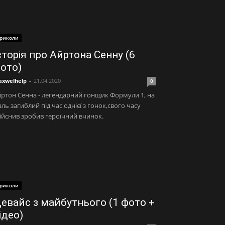
риколи
сторія про Айртона Сенну (6
ото)
xwelhelp
-
21.04.2020
0
ртон Сенна - легендарний гонщик Формули 1, на
ль загиблий під час однієї з гонок,свого часу
ійснив зробив героїчний вчинок.
риколи
евайс з майбутнього (1 фото +
ідео)