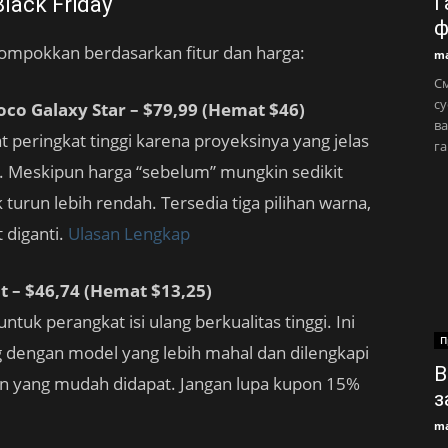
Г
Black Friday
ф
lompokkan berdasarkan fitur dan harga:
ma
См
су
co Galaxy Star – $79,99 (Hemat $46)
ва
 peringkat tinggi karena proyeksinya yang jelas
га
ng. Meskipun harga “sebelum” mungkin sedikit
urun lebih rendah. Tersedia tiga pilihan warna,
 diganti.
Ulasan Lengkap
t – $46,74 (Hemat $13,25)
k perangkat isi ulang berkualitas tinggi. Ini
П
 dengan model yang lebih mahal dan dilengkapi
В
an yang mudah didapat. Jangan lupa kupon 15%
з
ma