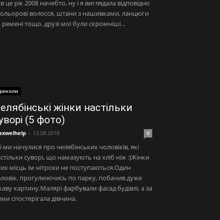
в це рік 2008 начебто, ну і я виглядала відповідно
кольорові волосся, штани з нашивками, ланцюги
 ремені тощо, друзі мої були скромніші...
риколи
елябінські жінки настільки
уворі (5 фото)
xwelhelp
-
13.08.2018
0
і ми начулися про челябінських чоловіків, які
стільки суворі, що намазують на хліб ніж :)Жінки
тих місць їм нітрохи не поступаються.Один
ловік, прогулюючись по парку, побачив дуже
каву картину.Малярі фарбували фасад будівлі, а за
ми спостерігала дівчина.