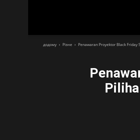
додому
Різне
Penawaran Proyektor Black Friday S
Penawar
Pilih