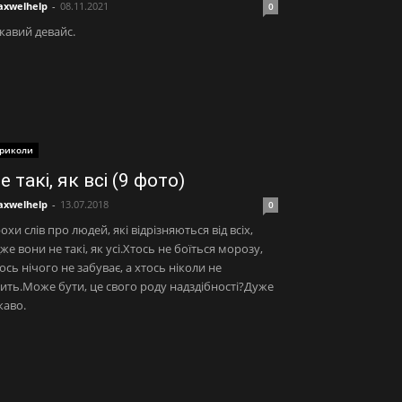
xwelhelp
-
08.11.2021
0
кавий девайс.
риколи
е такі, як всі (9 фото)
xwelhelp
-
13.07.2018
0
охи слів про людей, які відрізняються від всіх,
же вони не такі, як усі.Хтось не боїться морозу,
ось нічого не забуває, а хтось ніколи не
ить.Може бути, це свого роду надздібності?Дуже
каво.