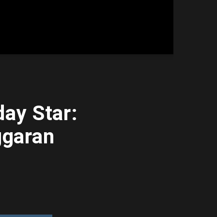
ay Star:
ggaran