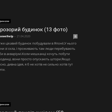
риколи
розорий будинок (13 фото)
xwelhelp
-
21.04.2020
0
же цікавий будинок побудували в Японії.У нього
іни зі скла, і проживають там люди перебувають
би в акваріумі.Коли мешканці хочуть побути
аодинці, вони просто опускають штори.Якщо
сно, дивна ідея, я б не хотів не сильно хотів тут
ти.
риколи