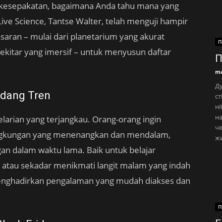
kesepakatan, bagaimana Anda tahu mana yang
ive Science, Tantse Walter, telah menguji hampir
saran – mulai dari planetarium yang akurat
П
sekitar yang imersif – untuk menyusun daftar
П
ma
Ду
edang Tren
ст
ні
н
larian yang terjangkau. Orang-orang ingin
че
ngkungan yang menenangkan dan mendalam,
жи
an dalam waktu lama. Baik untuk belajar
, atau sekadar menikmati langit malam yang indah
menghadirkan pengalaman yang mudah diakses dan
П