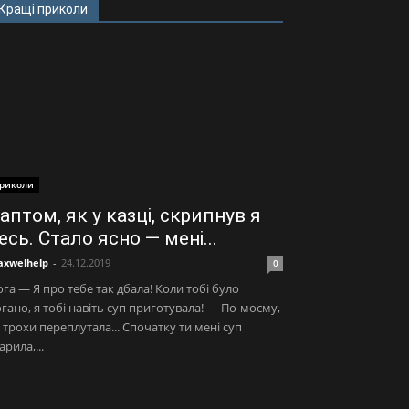
Кращі приколи
риколи
аптом, як у казці, скрипнув я
есь. Стало ясно — мені...
xwelhelp
-
24.12.2019
0
га — Я про тебе так дбала! Коли тобі було
гано, я тобі навіть суп приготувала! — По-моєму,
 трохи переплутала... Спочатку ти мені суп
арила,...