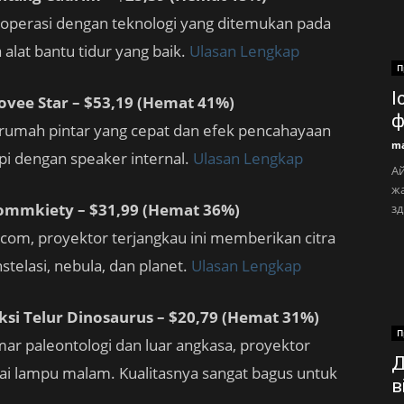
operasi dengan teknologi yang ditemukan pada
alat bantu tidur yang baik.
Ulasan Lengkap
П
І
ovee Star – $53,19 (Hemat 41%)
ф
 rumah pintar yang cepat dan efek pencahayaan
ma
api dengan speaker internal.
Ulasan Lengkap
Ай
жа
Hommkiety – $31,99 (Hemat 36%)
зд
.com, proyektor terjangkau ini memberikan citra
stelasi, nebula, dan planet.
Ulasan Lengkap
aksi Telur Dinosaurus – $20,79 (Hemat 31%)
П
r paleontologi dan luar angkasa, proyektor
Д
agai lampu malam. Kualitasnya sangat bagus untuk
в