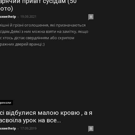
арячий привіт сусідам (50
ото)
xwelhelp
-
19.09.2021
0
ішні й грізні оголошення, які призначаються
сідам.Деякі з них можна взяти на замітку, якщо
с хтось дістає свердлінням або скрипом
ражних дверей вранці ;)
риколи
сі відбулися малою кровю , а я
асвоїла урок на все...
xwelhelp
-
17.09.2019
0