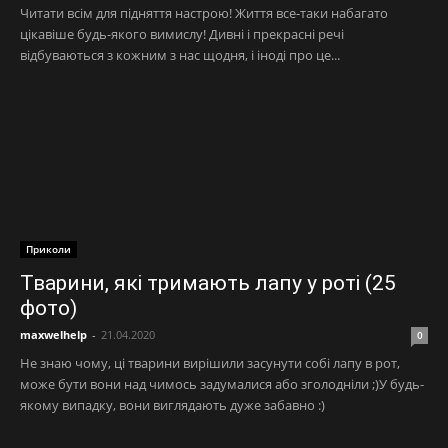
Читати всім для підняття настрою! Життя все-таки набагато
цікавіше будь-якого вимислу! Дивні і прекрасні речі
відбуваються з кожним з нас щодня, і іноді про це...
Приколи
Тварини, які тримають лапу у роті (25
фото)
maxwelhelp
-
21.04.2020
0
Не знаю чому, ці тварини вирішили засунути собі лапу в рот,
може бути вони над чимось задумалися або зголодніли ;)У будь-
якому випадку, вони виглядають дуже забавно :)