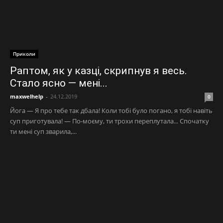
Приколи
Раптом, як у казці, скрипнув я весь.
Стало ясно — мені...
maxwelhelp
-
24.12.2019
0
Йога — Я про тебе так дбала! Коли тобі було погано, я тобі навіть
суп приготувала! — По-моєму, ти трохи переплутала... Спочатку
ти мені суп зварила,...