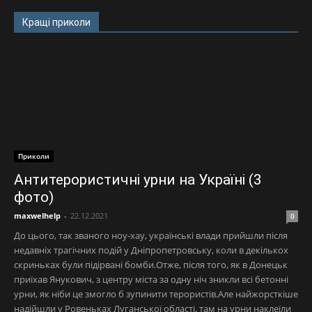
Кращі приколи
Приколи
Антитерористичні урни на Україні (3
фото)
maxwelhelp
-
22.12.2021
0
До цього, так званого ноу-хау, українські влади прийшли після
недавніх трагічних подій у Дніпропетровську, коли в декількох
скриньках були підірвані бомби.Отже, після того, як в Донецьк
приїхав Янукович, з центру міста за одну ніч зникли всі бетонні
урни, як ніби це змогло б зупинити терористів.Але найжорсткіше
надійшли у Ровеньках Луганської області, там на урни наклеїли