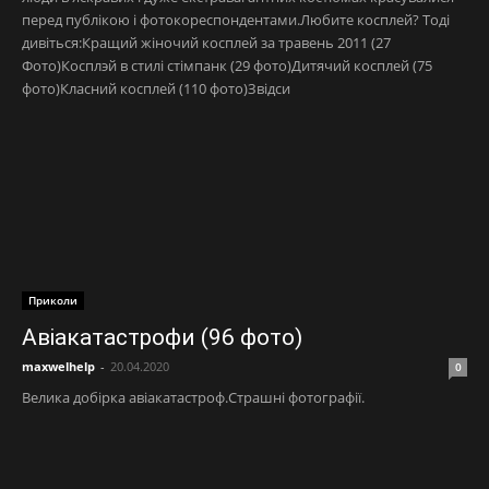
перед публікою і фотокореспондентами.Любите косплей? Тоді
дивіться:Кращий жіночий косплей за травень 2011 (27
Фото)Косплэй в стилі стімпанк (29 фото)Дитячий косплей (75
фото)Класний косплей (110 фото)Звідси
Приколи
Авіакатастрофи (96 фото)
maxwelhelp
-
20.04.2020
0
Велика добірка авіакатастроф.Страшні фотографії.