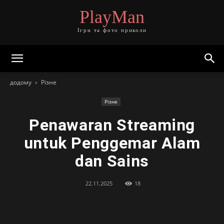
PlayMan
Ігри та фото приколи
додому
Різне
Різне
Penawaran Streaming
untuk Penggemar Alam
dan Sains
22.11.2025
18