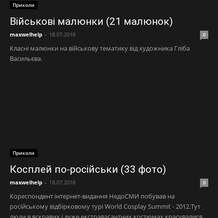
Приколи
Військові малюнки (21 малюнок)
maxwelhelp
-
18.07.2018
0
Класні малюнки на військову тематику від художника Гліба
Васильєва.
Приколи
Косплей по-російськи (33 фото)
maxwelhelp
-
18.07.2018
0
Кореспондент інтернет-видання НедоСМИ побував на
російському відбірковому турі World Cosplay Summit - 2012.Тут
люди в яскравих і дуже екстравагантних костюмах красувалися