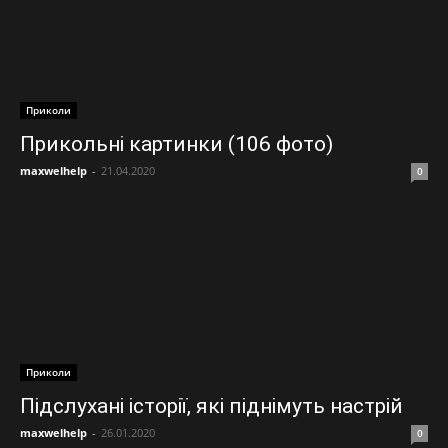
Приколи
Прикольні картинки (106 фото)
maxwelhelp
-
21.04.2020
0
Приколи
Підслухані історії, які піднімуть настрій
maxwelhelp
-
26.01.2020
0