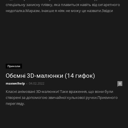
спеціальну захисну плівку, яка плавиться навіть від сигаретного
недопалка.Маразм, інакше я ніяк не можу це назвати.Звідси
Приколи
Обємні 3D-малюнки (14 гифок)
maxwelhelp
-
04.02.2022
0
Класні анімовані 3D-малюнки! Таке враження, що вони були
створені за допомогою звичайної кулькової ручки.Приємного
перегляду.