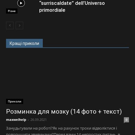
“surriscaldate” dell’Universo
primordiale
Різне
Кращі приколи
Приколи
Розминка для мозку (14 фото + текст)
maxwelhelp
-
26.09.2021
0
Занудьгували на роботі?Як на рахунок трохи відволіктися і
поворушити звивинами?Перед вами 14 непростих питань, в