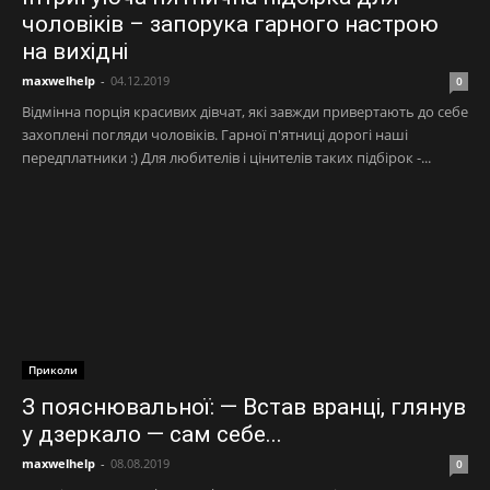
чоловіків – запорука гарного настрою
на вихідні
maxwelhelp
-
04.12.2019
0
Відмінна порція красивих дівчат, які завжди привертають до себе
захоплені погляди чоловіків. Гарної п'ятниці дорогі наші
передплатники :) Для любителів і цінителів таких підбірок -...
Приколи
З пояснювальної: — Встав вранці, глянув
у дзеркало — сам себе...
maxwelhelp
-
08.08.2019
0