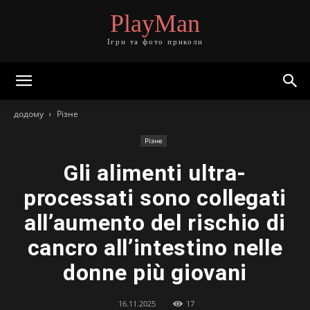
PlayMan
Ігри та фото приколи
додому
Різне
Різне
Gli alimenti ultra-
processati sono collegati
all’aumento del rischio di
cancro all’intestino nelle
donne più giovani
16.11.2025
17