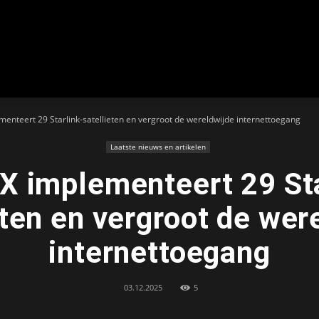
over
enteert 29 Starlink-satellieten en vergroot de wereldwijde internettoegang
Laatste nieuws en artikelen
Wetenschap,
X implementeert 29 Sta
eten en vergroot de wer
internettoegang
Technologie
03.12.2025
5