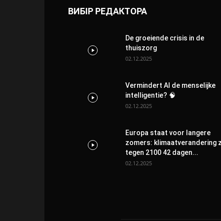
ВИБІР РЕДАКТОРА
De groeiende crisis in de
thuiszorg
02.12.2025
Vermindert AI de menselijke
intelligentie? 🧠
02.12.2025
Europa staat voor langere
zomers: klimaatverandering 
tegen 2100 42 dagen...
02.12.2025