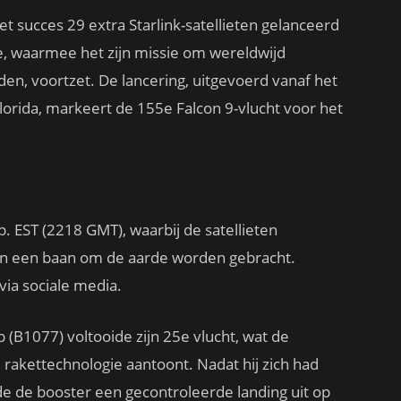
 succes 29 extra Starlink-satellieten gelanceerd
e, waarmee het zijn missie om wereldwijd
en, voortzet. De lancering, uitgevoerd vanaf het
lorida, markeert de 155e Falcon 9-vlucht voor het
l
. EST (2218 GMT), waarbij de satellieten
 in een baan om de aarde worden gebracht.
via sociale media.
(B1077) voltooide zijn 25e vlucht, wat de
rakettechnologie aantoont. Nadat hij zich had
e de booster een gecontroleerde landing uit op