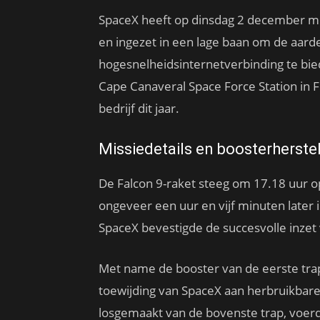
SpaceX heeft op dinsdag 2 december met
en ingezet in een lage baan om de aard
hogesnelheidsinternetverbinding te bied
Cape Canaveral Space Force Station in F
bedrijf dit jaar.
Missiedetails en boosterherste
De Falcon 9-raket steeg om 17.18 uur op
ongeveer een uur en vijf minuten later
SpaceX bevestigde de succesvolle inzet 
Met name de booster van de eerste trap 
toewijding van SpaceX aan herbruikbare 
losgemaakt van de bovenste trap, voerd