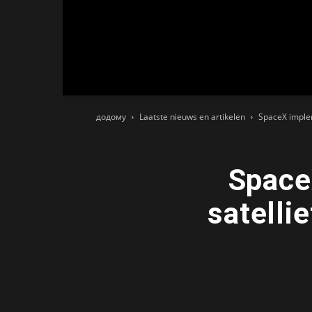
додому
Laatste nieuws en artikelen
SpaceX implem
Space
satelli