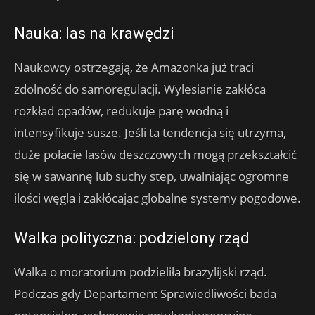
Nauka: las na krawędzi
Naukowcy ostrzegają, że Amazonka już traci
zdolność do samoregulacji. Wylesianie zakłóca
rozkład opadów, redukuje parę wodną i
intensyfikuje susze. Jeśli ta tendencja się utrzyma,
duże połacie lasów deszczowych mogą przekształcić
się w sawannę lub suchy step, uwalniając ogromne
ilości węgla i zakłócając globalne systemy pogodowe.
Walka polityczna: podzielony rząd
Walka o moratorium podzieliła brazylijski rząd.
Podczas gdy Departament Sprawiedliwości bada