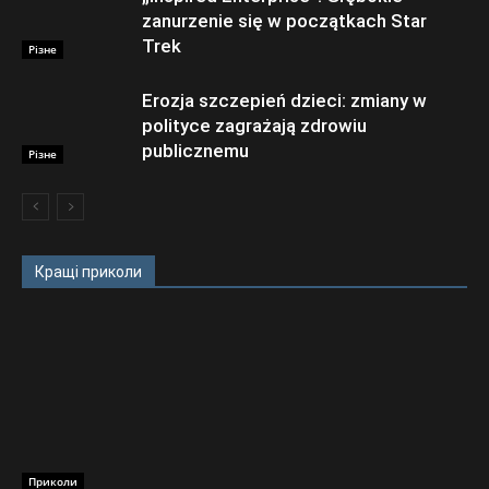
zanurzenie się w początkach Star
Trek
Різне
Erozja szczepień dzieci: zmiany w
polityce zagrażają zdrowiu
publicznemu
Різне
Кращі приколи
Приколи