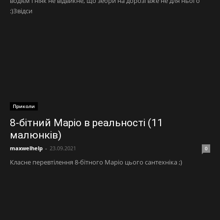
водієм і ніяк не відвикне, що зебри на дорозі вже не для нього
:)Звідси
Приколи
8-бітний Маріо в реальності (11
малюнків)
maxwelhelp
-
23.09.2021
0
Класне перевтілення 8-бітного Маріо цього сантехніка ;)