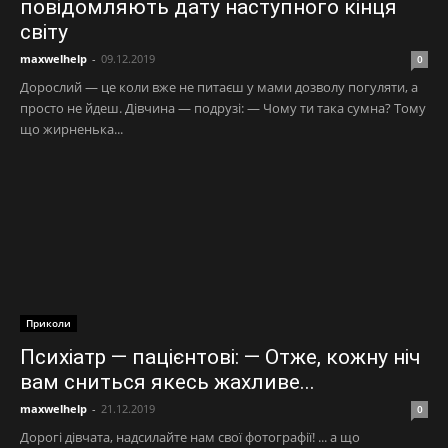
повідомляють дату наступного кінця
світу
maxwelhelp
-
09.12.2019
0
Дорослий — це коли вже не питаєш у мами дозволу погуляти, а
просто не йдеш. Дівчина — подрузі: — Чому ти така сумна? Тому
що жирненька...
Приколи
Психіатр — пацієнтові: — Отже, кожну ніч
вам сниться якесь жахливе...
maxwelhelp
-
21.12.2019
0
Дорогі дівчата, надсилайте нам свої фотографії! ... а що