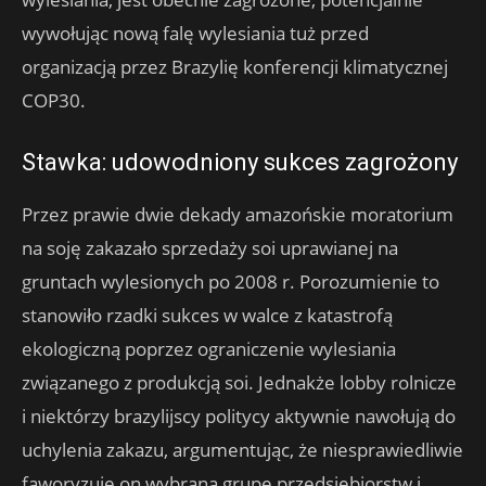
wywołując nową falę wylesiania tuż przed
organizacją przez Brazylię konferencji klimatycznej
COP30.
Stawka: udowodniony sukces zagrożony
Przez prawie dwie dekady amazońskie moratorium
na soję zakazało sprzedaży soi uprawianej na
gruntach wylesionych po 2008 r. Porozumienie to
stanowiło rzadki sukces w walce z katastrofą
ekologiczną poprzez ograniczenie wylesiania
związanego z produkcją soi. Jednakże lobby rolnicze
i niektórzy brazylijscy politycy aktywnie nawołują do
uchylenia zakazu, argumentując, że niesprawiedliwie
faworyzuje on wybraną grupę przedsiębiorstw i