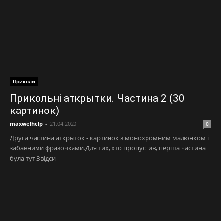
Приколи
Прикольні аткрытки. Частина 2 (30
картинок)
maxwelhelp
-
21.04.2020
0
Друга частина аткрыток - картинок з монохромним малюнком і
забавними фразочками.Для тих, хто пропустив, перша частина
була тут.Звідси