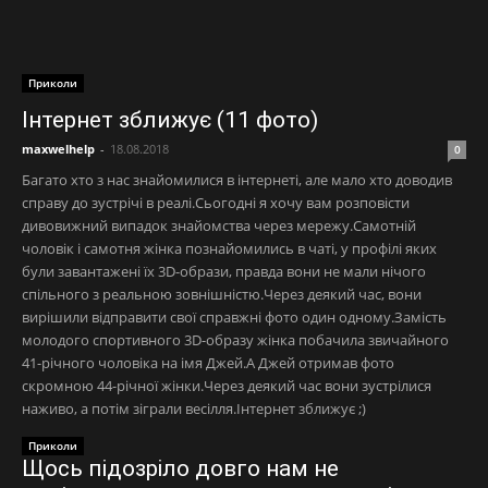
Приколи
Інтернет зближує (11 фото)
maxwelhelp
-
18.08.2018
0
Багато хто з нас знайомилися в інтернеті, але мало хто доводив
справу до зустрічі в реалі.Сьогодні я хочу вам розповісти
дивовижний випадок знайомства через мережу.Самотній
чоловік і самотня жінка познайомились в чаті, у профілі яких
були завантажені їх 3D-образи, правда вони не мали нічого
спільного з реальною зовнішністю.Через деякий час, вони
вирішили відправити свої справжні фото один одному.Замість
молодого спортивного 3D-образу жінка побачила звичайного
41-річного чоловіка на імя Джей.А Джей отримав фото
скромною 44-річної жінки.Через деякий час вони зустрілися
наживо, а потім зіграли весілля.Інтернет зближує ;)
Приколи
Щось підозріло довго нам не