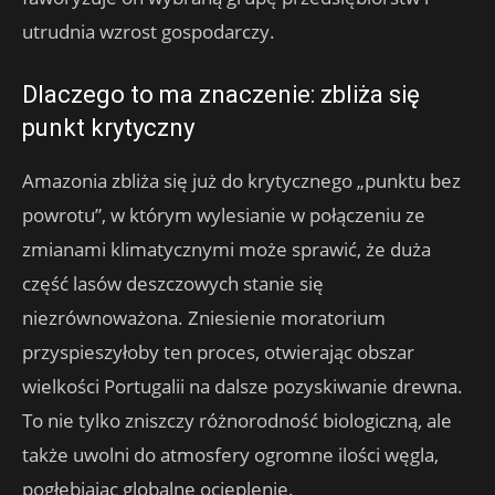
utrudnia wzrost gospodarczy.
Dlaczego to ma znaczenie: zbliża się
punkt krytyczny
Amazonia zbliża się już do krytycznego „punktu bez
powrotu”, w którym wylesianie w połączeniu ze
zmianami klimatycznymi może sprawić, że duża
część lasów deszczowych stanie się
niezrównoważona. Zniesienie moratorium
przyspieszyłoby ten proces, otwierając obszar
wielkości Portugalii na dalsze pozyskiwanie drewna.
To nie tylko zniszczy różnorodność biologiczną, ale
także uwolni do atmosfery ogromne ilości węgla,
pogłębiając globalne ocieplenie.