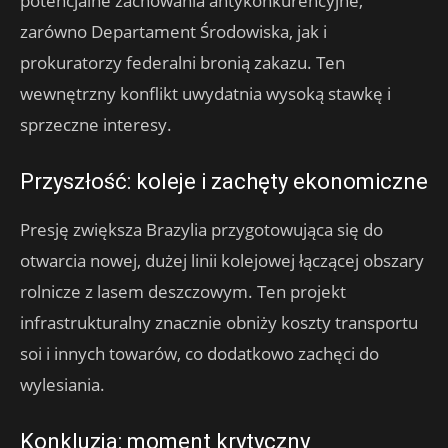
potencjalne zachowania antykonkurencyjne,
zarówno Departament Środowiska, jak i
prokuratorzy federalni bronią zakazu. Ten
wewnętrzny konflikt uwydatnia wysoką stawkę i
sprzeczne interesy.
Przyszłość: koleje i zachęty ekonomiczne
Presję zwiększa Brazylia przygotowująca się do
otwarcia nowej, dużej linii kolejowej łączącej obszary
rolnicze z lasem deszczowym. Ten projekt
infrastrukturalny znacznie obniży koszty transportu
soi i innych towarów, co dodatkowo zachęci do
wylesiania.
Konkluzja: moment krytyczny