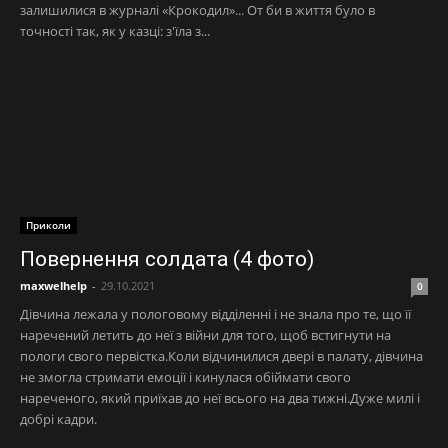
залишилися в журналі «Крокодил»... От би в життя було в
точності так, як у казці: з'їла з...
Приколи
Повернення солдата (4 фото)
maxwelhelp
-
29.10.2021
0
Дівчина лежала у пологовому відділенні і не знала про те, що її
наречений летить до неї з війни для того, щоб встигнути на
пологи свого первістка.Коли відчинилися двері в палату, дівчина
не змогла стримати емоції і кинулася обіймати свого
нареченого, який приїхав до неї всього на два тижні.Дуже милі і
добрі кадри.