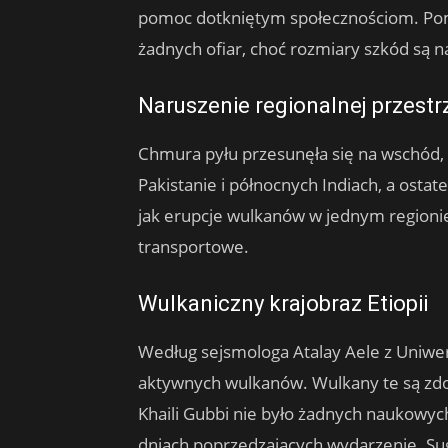
pomoc dotkniętym społecznościom. Pom
żadnych ofiar, choć rozmiary szkód są 
Naruszenie regionalnej przestr
Chmura pyłu przesunęła się na wschód
Pakistanie i północnych Indiach, a ostat
jak erupcje wulkanów w jednym regionie
transportowe.
Wulkaniczny krajobraz Etiopii
Według sejsmologa Atalay Aele z Uniwers
aktywnych wulkanów. Wulkany te są zdol
Khaili Gubbi nie było żadnych naukowyc
dniach poprzedzających wydarzenie. Su