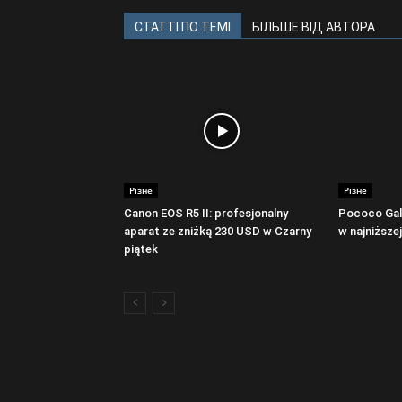
СТАТТІ ПО ТЕМІ
БІЛЬШЕ ВІД АВТОРА
Різне
Різне
Canon EOS R5 II: profesjonalny
Pococo Gala
aparat ze zniżką 230 USD w Czarny
w najniższej
piątek