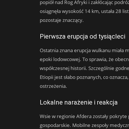
popiół nad Rog Afryki i zakłócając podróż
osiągnęła wysokość 14 km, ustała 28 list
pozostaje znaczący.
Pierwsza erupcja od tysiącleci
Ostatnia znana erupcja wulkanu miała mi
epoki lodowcowej. To sprawia, że ​​obe
współczesnej historii. Szczególnie godn
Etiopii jest słabo poznanych, co oznacza
ostrzeżenia.
Lokalne narażenie i reakcja
Wsie w regionie Afdera zostały pokryte 
gospodarskie. Mobilne zespoły medyczne