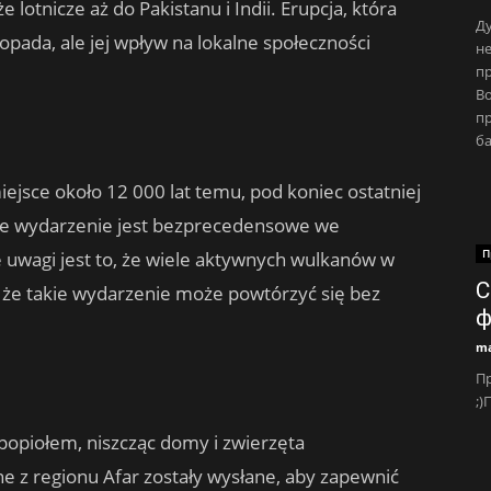
e lotnicze aż do Pakistanu i Indii. Erupcja, która
Ду
opada, ale jej wpływ na lokalne społeczności
не
п
В
пр
ба
ejsce około 12 000 lat temu, pod koniec ostatniej
cne wydarzenie jest bezprecedensowe we
П
e uwagi jest to, że wiele aktywnych wulkanów w
С
, że ​​takie wydarzenie może powtórzyć się bez
ф
ma
Пр
;)
popiołem, niszcząc domy i zwierzęta
 z regionu Afar zostały wysłane, aby zapewnić