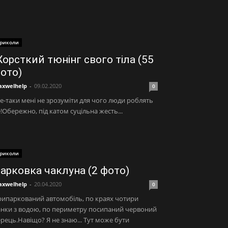
риколи
орсткий тюнінг свого тіла (55
ото)
xwelhelp
-
09.02.2020
0
е-таки мені не зрозуміти для чого люди роблять
!Обережно, під катом суцільна жесть...
риколи
арковка чаклуна (2 фото)
xwelhelp
-
20.04.2020
0
ипаркований автомобіль, по краях чотири
нки з водою, по периметру посипаний червоний
рець.Навіщо? Я не знаю... Тут може бути