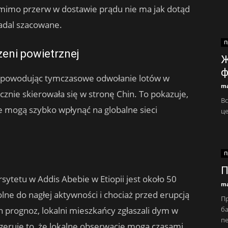
imo przerw w dostawie prądu nie ma jak dotąd
nadal szacowane.
П
zeni powietrznej
Ж
ф
, powodując tymczasowe odwołanie lotów w
ma
ecznie skierowała się w stronę Chin. To pokazuje,
Вс
 mogą szybko wpłynąć na globalne sieci
це
П
П
ytetu w Addis Abebie w Etiopii jest około 50
ma
ne do nagłej aktywności i chociaż przed erupcją
Пр
ба
h prognoz, lokalni mieszkańcy zgłaszali dym w
пе
geruje to, że lokalne obserwacje mogą czasami