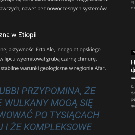
пр
egawczych, nawet bez nowoczesnych systemów
є 
na w Etiopii
nej aktywności Erta Ale, innego etiopskiego
П
 w lipcu wyemitował grubą czarną chmurę.
Н
stabilne warunki geologiczne w regionie Afar.
ф
ma
Кл
BBI PRZYPOMINA, ŻE ​​
фа
ре
E WULKANY MOGĄ SIĘ
до
WOWAĆ PO TYSIĄCACH
U I ŻE KOMPLEKSOWE