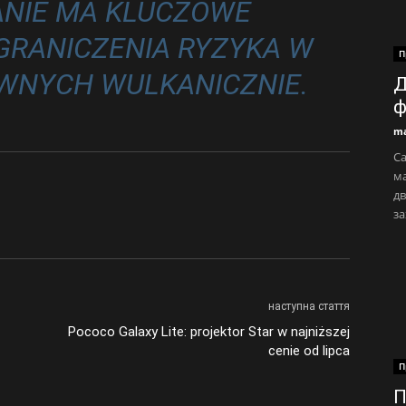
NIE MA KLUCZOWE
GRANICZENIA RYZYKA W
П
WNYCH WULKANICZNIE.
Д
ф
ma
Са
ма
дв
за
наступна стаття
Pococo Galaxy Lite: projektor Star w najniższej
cenie od lipca
П
П