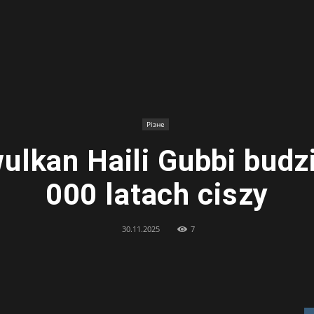
Різне
wulkan Haili Gubbi budzi
000 latach ciszy
30.11.2025
7