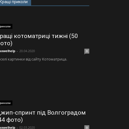
Кращі приколи
риколи
ращі котоматриці тижні (50
ото)
xwelhelp
-
20.04.2020
0
селі картинки від сайту Котоматрица.
риколи
жип-спринт під Волгоградом
44 фото)
xwelhelp
-
02.03.2020
0