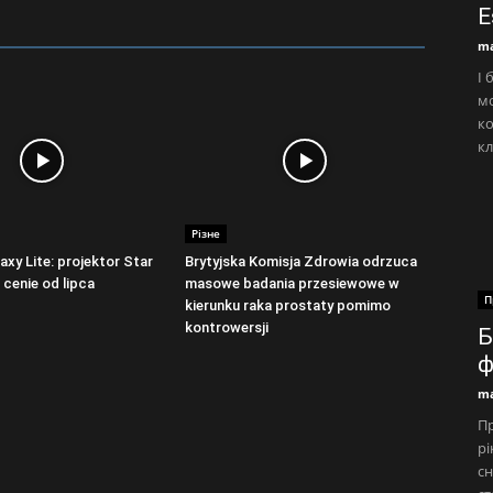
E
ma
І 
мо
ко
кл
Різне
xy Lite: projektor Star
Brytyjska Komisja Zdrowia odrzuca
 cenie od lipca
masowe badania przesiewowe w
П
kierunku raka prostaty pomimo
kontrowersji
Б
ф
ma
Пр
рі
сн