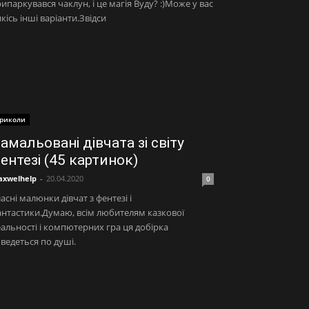
ипаркувався чаклун, і це магія Вуду? :)Може у вас
якісь інші варіанти.Звідси
риколи
амальовані дівчата зі світу
ентезі (45 картинок)
xwelhelp
-
20.04.2020
0
асні малюнки дівчат з фентезі і
нтастики.Думаю, всім любителям казкової
альності і компютерних гра ця добірка
ведеться по душі.