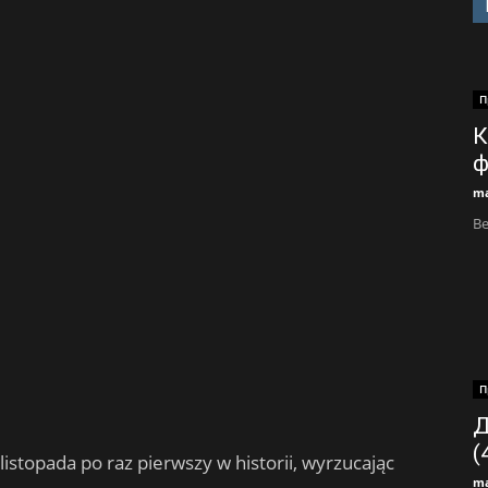
П
К
ф
ma
Ве
П
Д
(
listopada po raz pierwszy w historii, wyrzucając
ma