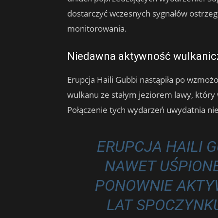
dostarczyć wczesnych sygnałów ostrz
monitorowania.
Niedawna aktywność wulkanicz
Erupcja Haili Gubbi nastąpiła po wzmożo
wulkanu ze stałym jeziorem lawy, który
Połączenie tych wydarzeń uwydatnia nie
ERUPCJA HAILI GU
NAWET UŚPION
PONOWNIE AKTY
LAT SPOCZYNK