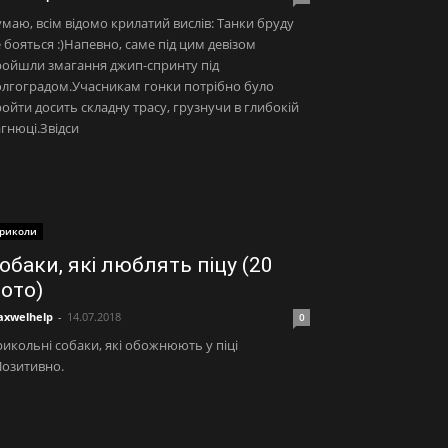
маю, всім відомо крилатий вислів: Танки бруду
 бояться :)Напевно, саме під цим девізом
ройшли змагання джип-спринту під
олгоградом.Учасникам гонки потрібно було
ойти досить складну трасу, грузнучи в глибокій
гнюці.Звідси
риколи
обаки, які люблять піцу (20
ото)
xwelhelp
-
14.07.2018
0
икольні собаки, які обожнюють у піці
Позитивно.