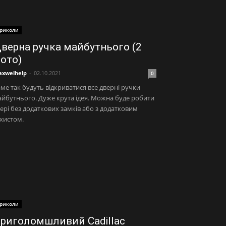
риколи
верна ручка майбутнього (2
ото)
xwelhelp
-
02.10.2021
0
ме так будуть відкриватися все дверні ручки
йбутнього. Дуже крута ідея. Можна буде робити
ері без додаткових замків або з додатковим
хистом.
риколи
риголомшливий Cadillac