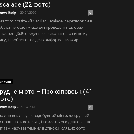
scalade (22 фото)
xwelhelp
-
20.04.2020
0
без того помітний Cadillac Escalade, перетворили в
більний офіс і місце для проведення ділових
нференцій.Всередині все виконано по вищому
асу, і зроблено все для комфорту пасажирів.
риколи
рудне місто – Прокопєвськ (41
ото)
xwelhelp
-
21.04.2020
0
окопєвськ - вуглевидобувний місто, де круглий
к працюють котельні, і немає нічого дивного, що
іг там набуває темний відтінок.Після цих фото