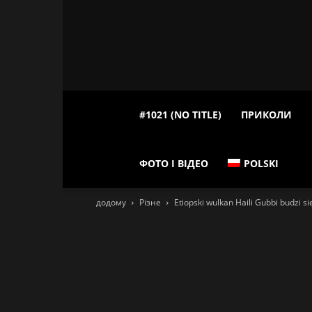
#1021 (NO TITLE)
ПРИКОЛИ
ФОТО І ВІДЕО
POLSKI
додому
Різне
Etiopski wulkan Haili Gubbi budzi si