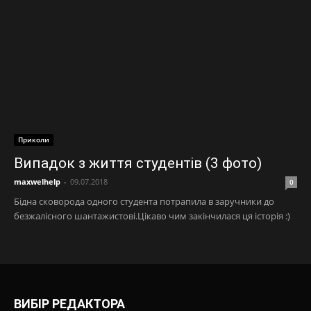
Приколи
Випадок з життя студентів (3 фото)
maxwelhelp
-
09.07.2018
0
Бідна сковорода одного студента потрапила в заручники до
безжалісного шантажистові.Цікаво чим закінчилася ця історія :)
ВИБІР РЕДАКТОРА