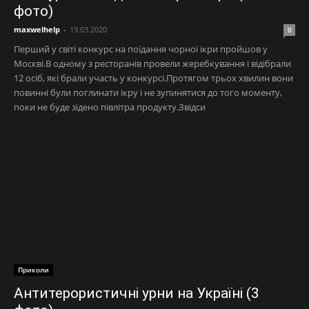
фото)
maxwelhelp
-
19.03.2020
0
Перший у світі конкурс на поїдання чорної ікри пройшов у
Москві.В одному з ресторанів провели жеребкування і відібрали
12 осіб, які брали участь у конкурсі.Протягом трьох хвилин вони
повинні були поглинати ікру і не зупинятися до того моменту,
поки не буде зїдено півлітра продукту.Звідси
Приколи
Антитерористичні урни на Україні (3