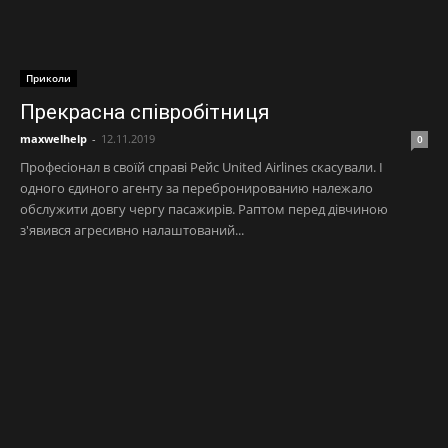
Приколи
Прекрасна співробітниця
maxwelhelp
-
12.11.2019
0
Професіонал в своїй справі Рейс United Airlines скасували. І
одного єдиного агенту за перебронированию належало
обслужити довгу чергу пасажирів. Раптом перед дівчиною
з'явився агресивно налаштований...