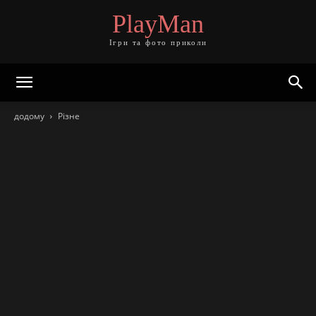
PlayMan
Ігри та фото приколи
додому
Різне