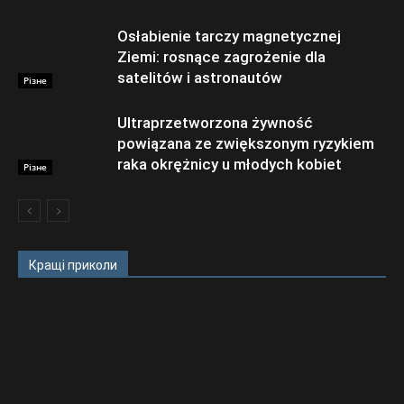
Osłabienie tarczy magnetycznej
Ziemi: rosnące zagrożenie dla
satelitów i astronautów
Різне
Ultraprzetworzona żywność
powiązana ze zwiększonym ryzykiem
raka okrężnicy u młodych kobiet
Різне
Кращі приколи