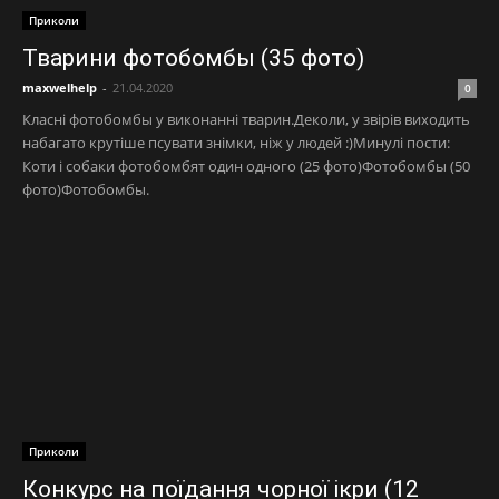
Приколи
Тварини фотобомбы (35 фото)
maxwelhelp
-
21.04.2020
0
Класні фотобомбы у виконанні тварин.Деколи, у звірів виходить
набагато крутіше псувати знімки, ніж у людей :)Минулі пости:
Коти і собаки фотобомбят один одного (25 фото)Фотобомбы (50
фото)Фотобомбы.
Приколи
Конкурс на поїдання чорної ікри (12