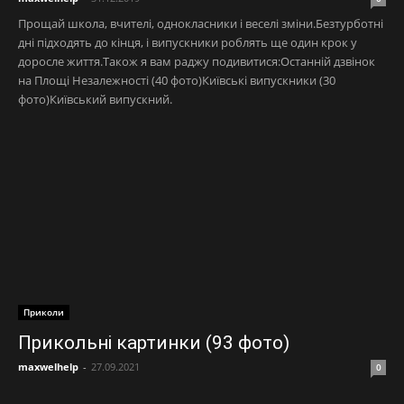
Прощай школа, вчителі, однокласники і веселі зміни.Безтурботні
дні підходять до кінця, і випускники роблять ще один крок у
доросле життя.Також я вам раджу подивитися:Останній дзвінок
на Площі Незалежності (40 фото)Київські випускники (30
фото)Київський випускний.
Приколи
Прикольні картинки (93 фото)
maxwelhelp
-
27.09.2021
0