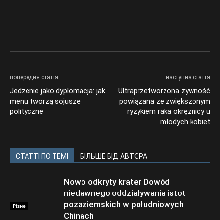
попередня стаття
наступна стаття
Jedzenie jako dyplomacja: jak
Ultraprzetworzona żywność
menu tworzą sojusze
powiązana ze zwiększonym
polityczne
ryzykiem raka okrężnicy u
młodych kobiet
СТАТТІ ПО ТЕМІ
БІЛЬШЕ ВІД АВТОРА
Nowo odkryty krater Dowód
niedawnego oddziaływania istot
pozaziemskich w południowych
Різне
Chinach