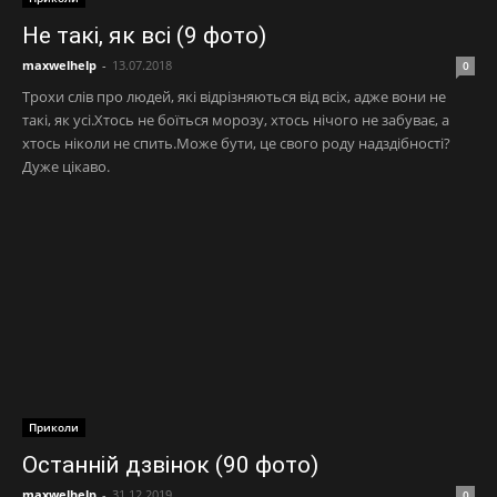
Не такі, як всі (9 фото)
maxwelhelp
-
13.07.2018
0
Трохи слів про людей, які відрізняються від всіх, адже вони не
такі, як усі.Хтось не боїться морозу, хтось нічого не забуває, а
хтось ніколи не спить.Може бути, це свого роду надздібності?
Дуже цікаво.
Приколи
Останній дзвінок (90 фото)
maxwelhelp
-
31.12.2019
0