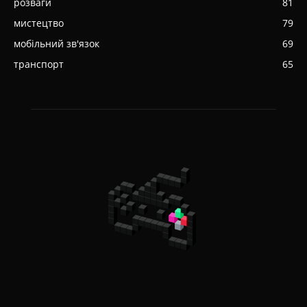
розваги
81
мистецтво
79
мобільний зв'язок
69
транспорт
65