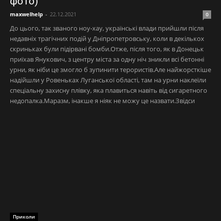
фото)
maxwelhelp
-
22.12.2021
0
До цього, так званого ноу-хау, українські влади прийшли після
недавніх трагічних подій у Дніпропетровську, коли в декількох
скриньках були підірвані бомби.Отже, після того, як в Донецьк
приїхав Янукович, з центру міста за одну ніч зникли всі бетонні
урни, як ніби це змогло б зупинити терористів.Але найжорсткіше
надійшли у Ровеньках Луганської області, там на урни наклеїли
спеціальну захисну плівку, яка плавиться навіть від сигаретного
недопалка.Маразм, інакше я ніяк не можу це назвати.Звідси
Приколи