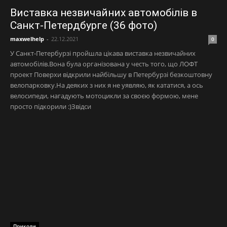
Виставка незвичайних автомобілів в
Санкт-Петердбурге (36 фото)
maxwelhelp
-
22.12.2021
0
У Санкт-Петербурзі пройшла цікава виставка незвичайних
автомобілів.Вона була організована у честь того, що ЛОФТ
проект Поверхи відкрили найбільшу в Петербурзі безкоштовну
велопарковку.На деяких з них я не уявляю, як кататися, а ось
велосипеди, нагадують мотоцикли за своєю формою, мене
просто підкорили :)Звідси
Приколи