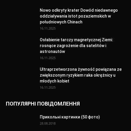
Nowo odkryty krater Dowód niedawnego
oddziaływania istot pozaziemskich w
południowych Chinach
16.11.2025
Osłabienie tarczy magnetycznej Ziemi:
rosnące zagrożenie dla satelitów i
astronautów
16.11.2025
Ultraprzetworzona żywność powiązana ze
zwiększonym ryzykiem raka okrężnicy u
młodych kobiet
16.11.2025
ПОПУЛЯРНІ ПОВІДОМЛЕННЯ
Прикольні картинки (50 фото)
28.08.2018