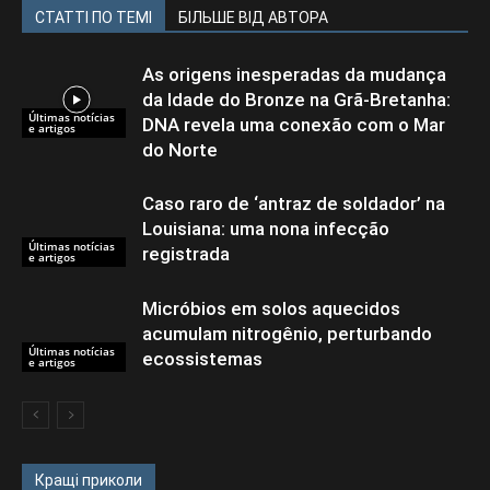
СТАТТІ ПО ТЕМІ
БІЛЬШЕ ВІД АВТОРА
As origens inesperadas da mudança
da Idade do Bronze na Grã-Bretanha:
Últimas notícias
DNA revela uma conexão com o Mar
e artigos
do Norte
Caso raro de ‘antraz de soldador’ na
Louisiana: uma nona infecção
Últimas notícias
registrada
e artigos
Micróbios em solos aquecidos
acumulam nitrogênio, perturbando
Últimas notícias
ecossistemas
e artigos
Кращі приколи