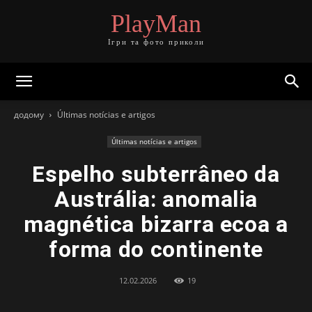
PlayMan
Ігри та фото приколи
додому
Últimas notícias e artigos
Últimas notícias e artigos
Espelho subterrâneo da
Austrália: anomalia
magnética bizarra ecoa a
forma do continente
12.02.2026
19