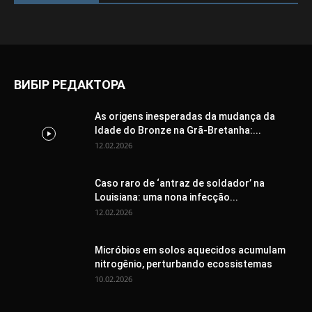
ВИБІР РЕДАКТОРА
As origens inesperadas da mudança da
Idade do Bronze na Grã-Bretanha:...
12.02.2026
Caso raro de ‘antraz de soldador’ na
Louisiana: uma nona infecção...
12.02.2026
Micróbios em solos aquecidos acumulam
nitrogênio, perturbando ecossistemas
10.02.2026