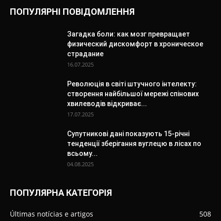
ПОПУЛЯРНІ ПОВІДОМЛЕННЯ
Загадка боли: как мозг превращает
физический дискомфорт в хроническое
страдание
16.07.2025
Революція в світі штучного інтелекту:
створення найбільшої мережі спінових
хвилеводів відкриває...
17.07.2025
Супутникові дані показують 15-річні
тенденції зберігання вуглецю в лісах по
всьому...
04.08.2025
ПОПУЛЯРНА КАТЕГОРІЯ
Últimas notícias e artigos
508