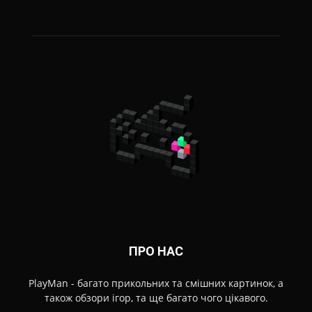
ПРО НАС
PlayMan - багато прикольних та смішних картинок, а
також обзори ігор, та ще багато чого цікавого.