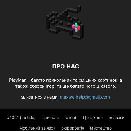
ПРО НАС
PlayMan - багато прикольних та смішних картинок, а
також обзори ігор, та ще багато чого цікавого.
зв'язатися з нами:
maxwelhelp@gmail.com
#1021 (no title)
Приколи
Історії
Це цікаво
розваги
мобільний зв’язок
бюрократія
мистецтво