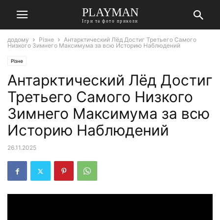
PLAYMAN
Ігри та фото приколи
додому
Різне
Антарктический Лёд Достиг Третьего Самого
Низкого Зимнего Максимума за всю Историю Наблюдений
Різне
Антарктический Лёд Достиг
Третьего Самого Низкого
Зимнего Максимума за всю
Историю Наблюдений
26.11.2025