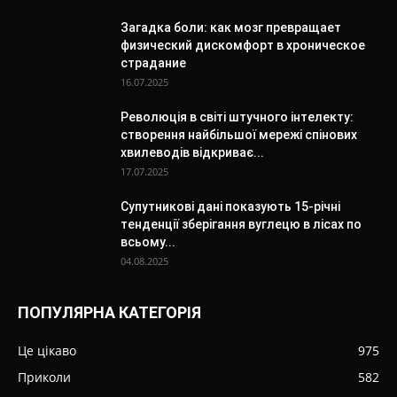
Загадка боли: как мозг превращает
физический дискомфорт в хроническое
страдание
16.07.2025
Революція в світі штучного інтелекту:
створення найбільшої мережі спінових
хвилеводів відкриває...
17.07.2025
Супутникові дані показують 15-річні
тенденції зберігання вуглецю в лісах по
всьому...
04.08.2025
ПОПУЛЯРНА КАТЕГОРІЯ
Це цікаво
975
Приколи
582