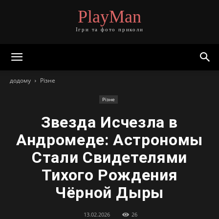
PlayMan
Ігри та фото приколи
додому
Різне
Різне
Звезда Исчезла в
Андромеде: Астрономы
Стали Свидетелями
Тихого Рождения
Чёрной Дыры
13.02.2026
26