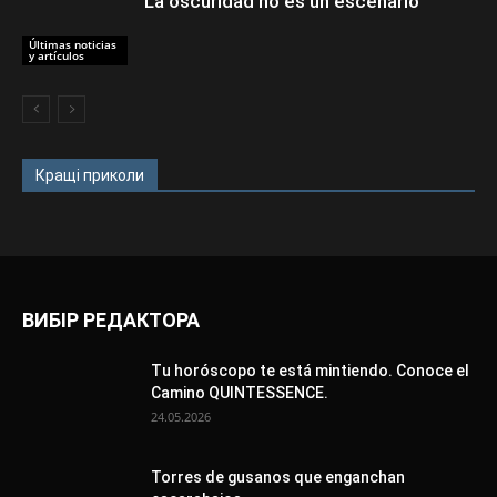
La oscuridad no es un escenario
Últimas noticias
y artículos
Кращі приколи
ВИБІР РЕДАКТОРА
Tu horóscopo te está mintiendo. Conoce el
Camino QUINTESSENCE.
24.05.2026
Torres de gusanos que enganchan