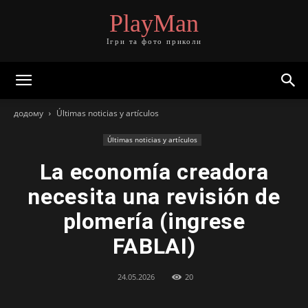
PlayMan
Ігри та фото приколи
додому
Últimas noticias y artículos
Últimas noticias y artículos
La economía creadora
necesita una revisión de
plomería (ingrese
FABLAI)
24.05.2026
20