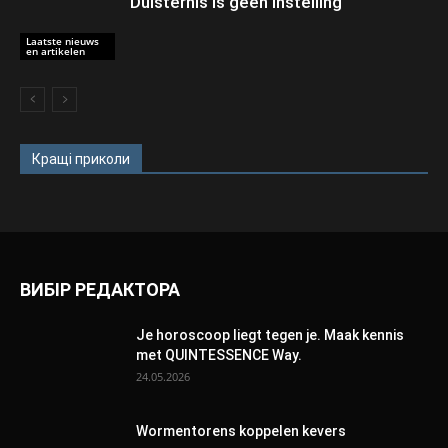
Duisternis is geen instelling
Laatste nieuws
en artikelen
Кращі приколи
ВИБІР РЕДАКТОРА
Je horoscoop liegt tegen je. Maak kennis
met QUINTESSENCE Way.
24.05.2026
Wormentorens koppelen kevers