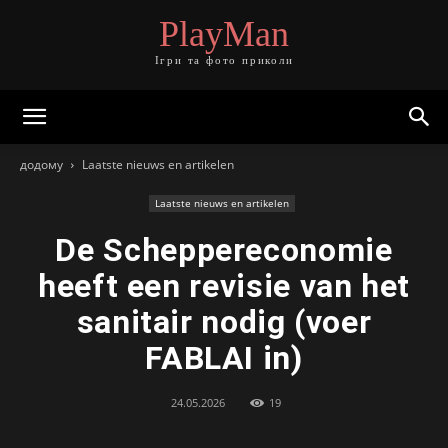
PlayMan
Ігри та фото приколи
додому
Laatste nieuws en artikelen
Laatste nieuws en artikelen
De Scheppereconomie
heeft een revisie van het
sanitair nodig (voer
FABLAI in)
24.05.2026
19