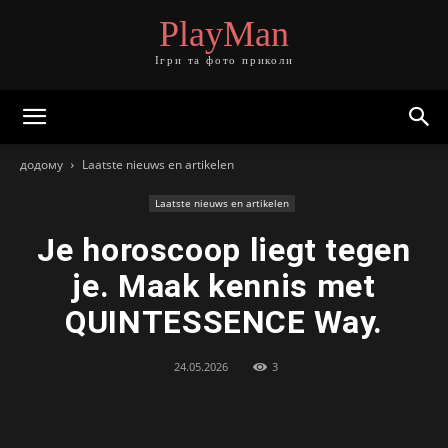
PlayMan
Ігри та фото приколи
додому
Laatste nieuws en artikelen
Laatste nieuws en artikelen
Je horoscoop liegt tegen
je. Maak kennis met
QUINTESSENCE Way.
24.05.2026
3