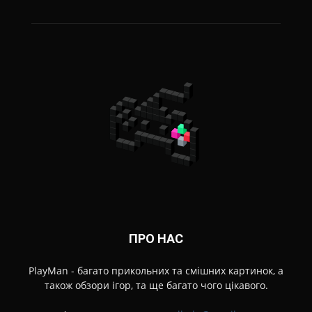
ПРО НАС
PlayMan - багато прикольних та смішних картинок, а
також обзори ігор, та ще багато чого цікавого.