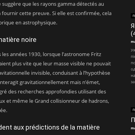
de suggère que les rayons gamma détectés au
 fournir cette preuve. Si elle est confirmée, cela
П
torique en astrophysique.
Я
(
matière noire
ma
Уя
 les années 1930, lorsque l’astronome Fritz
пі
ient plus vite que leur masse visible ne pouvait
по
од
avitationnelle invisible, conduisant à l’hypothèse
на
interagit gravitationnellement mais n’émet,
за
lgré des recherches approfondies utilisant des
aux et même le Grand collisionneur de hadrons,
uée.
П
П
nt aux prédictions de la matière
ma