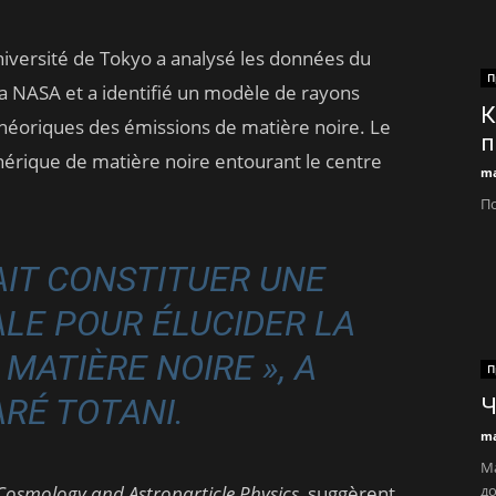
niversité de Tokyo a analysé les données du
П
a NASA et a identifié un modèle de rayons
К
héoriques des émissions de matière noire. Le
п
hérique de matière noire entourant le centre
ma
По
AIT CONSTITUER UNE
LE POUR ÉLUCIDER LA
MATIÈRE NOIRE », A
П
RÉ TOTANI.
Ч
ma
Ма
 Cosmology and Astroparticle Physics
, suggèrent
до