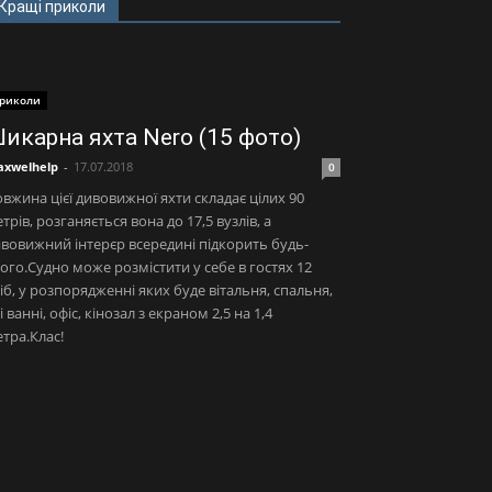
Кращі приколи
риколи
икарна яхта Nero (15 фото)
xwelhelp
-
17.07.2018
0
вжина цієї дивовижної яхти складає цілих 90
трів, розганяється вона до 17,5 вузлів, а
вовижний інтерєр всередині підкорить будь-
ого.Судно може розмістити у себе в гостях 12
іб, у розпорядженні яких буде вітальня, спальня,
і ванні, офіс, кінозал з екраном 2,5 на 1,4
тра.Клас!