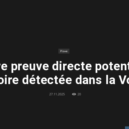
Різне
e preuve directe potent
oire détectée dans la V
27.11.2025
20