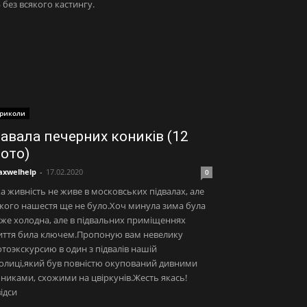
 без всякого кастингу.
риколи
авала печерних коників (12
ото)
xwelhelp
-
17.02.2020
0
а живність не живе в московських підвалах, але
кого нашестя ще не було.Хоч минула зима була
же холодна, але в підвальних приміщеннях
иття била ключем.Пропоную вам невелику
тоэкскурсию в один з підвалів нашій
олиці,який був повністю окупований дивними
никами, схожими на цвіркунів.Жесть якась!
ідси