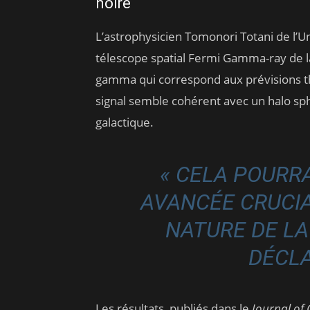
noire
L’astrophysicien Tomonori Totani de l’U
télescope spatial Fermi Gamma-ray de l
gamma qui correspond aux prévisions t
signal semble cohérent avec un halo sp
galactique.
« CELA POURR
AVANCÉE CRUCIA
NATURE DE LA 
DÉCLA
Les résultats, publiés dans le
Journal of