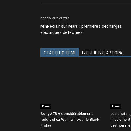
попередня стаття
Mini-éclair sur Mars : premières décharges
électriques détectées
СТАТТІ ПО ТЕМІ
БІЛЬШЕ ВІД АВТОРА
Різне
Різне
Sony A7R V considérablement
Les chats a
réduit chez Walmart pour le Black
miaulements
Friday
des hommes