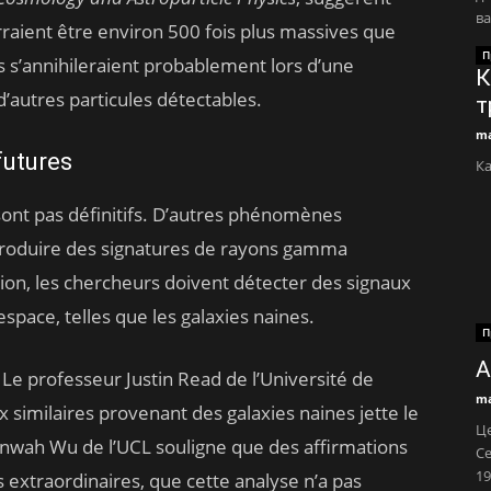
ва
rraient être environ 500 fois plus massives que
П
les s’annihileraient probablement lors d’une
К
d’autres particules détectables.
т
ma
futures
К
sont pas définitifs. D’autres phénomènes
roduire des signatures de rayons gamma
tion, les chercheurs doivent détecter des signaux
space, telles que les galaxies naines.
П
А
 Le professeur Justin Read de l’Université de
ma
 similaires provenant des galaxies naines jette le
Це
Kinwah Wu de l’UCL souligne que des affirmations
Се
19
 extraordinaires, que cette analyse n’a pas