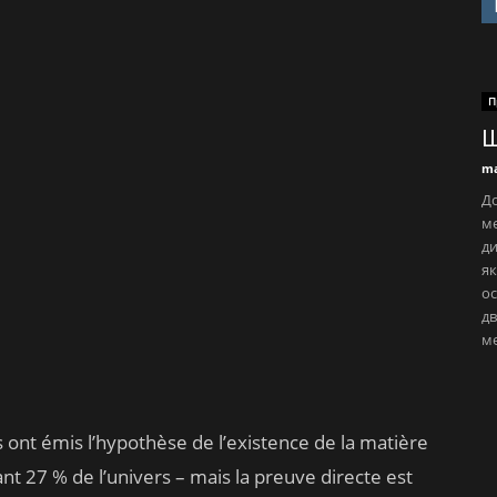
П
Ш
ma
До
ме
ди
як
ос
дв
ме
 ont émis l’hypothèse de l’existence de la matière
ant 27 % de l’univers – mais la preuve directe est