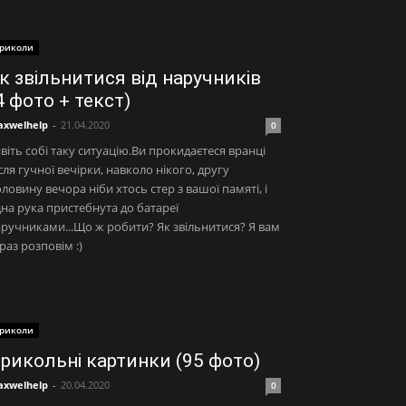
риколи
к звільнитися від наручників
4 фото + текст)
xwelhelp
-
21.04.2020
0
віть собі таку ситуацію.Ви прокидаєтеся вранці
сля гучної вечірки, навколо нікого, другу
ловину вечора ніби хтось стер з вашої памяті, і
на рука пристебнута до батареї
ручниками...Що ж робити? Як звільнитися? Я вам
раз розповім :)
риколи
рикольні картинки (95 фото)
xwelhelp
-
20.04.2020
0