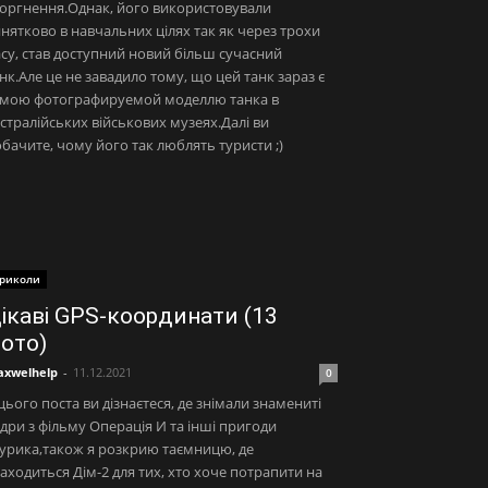
оргнення.Однак, його використовували
нятково в навчальних цілях так як через трохи
су, став доступний новий більш сучасний
нк.Але це не завадило тому, що цей танк зараз є
амою фотографируемой моделлю танка в
стралійських військових музеях.Далі ви
бачите, чому його так люблять туристи ;)
риколи
ікаві GPS-координати (13
ото)
xwelhelp
-
11.12.2021
0
цього поста ви дізнаєтеся, де знімали знамениті
дри з фільму Операція И та інші пригоди
урика,також я розкрию таємницю, де
аходиться Дім-2 для тих, хто хоче потрапити на