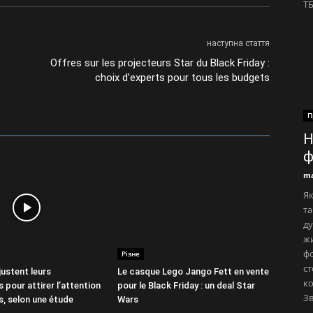
ТБ
наступна стаття
Offres sur les projecteurs Star du Black Friday :
choix d’experts pour tous les budgets
П
Н
ф
ma
Як
та
ду
ж
фо
Різне
ст
justent leurs
Le casque Lego Jango Fett en vente
ко
 pour attirer l’attention
pour le Black Friday : un deal Star
Зв
, selon une étude
Wars