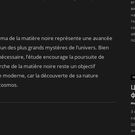
вт
ви
ча
та
с
ав
mma de la matière noire représente une avancée
по
’un des plus grands mystères de l’univers. Bien
nécessaire, l’étude encourage la poursuite de
che de la matière noire reste un objectif
ue moderne, car la découverte de sa nature
П
cosmos.
Ц
ф
ma
З 
ка
Ш
зн