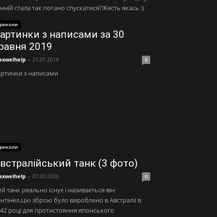
нній стала так погано спускатися?Жесть якась :)
риколи
артинки з написами за 30
равня 2019
xwelhelp
-
21.07.2019
0
артинки з написами
риколи
встралійський танк (3 фото)
xwelhelp
-
07.03.2020
0
й танк реально існує і називається він
нтінел.Цю зброю було вироблено в Австралії в
42 році для протистояння японського