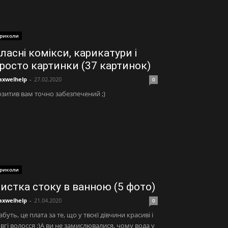
риколи
ласні комікси, карикатури і
росто картинки (37 картинок)
xwelhelp
-
27.02.2020
0
зитив вам точно забезпечений ;)
риколи
истка стоку в ванною (5 фото)
xwelhelp
-
21.04.2020
0
буть, це плата за те, що у твоєї дівчини красиві і
вгі волосся ;)А ви не замислювалися, чому вода у