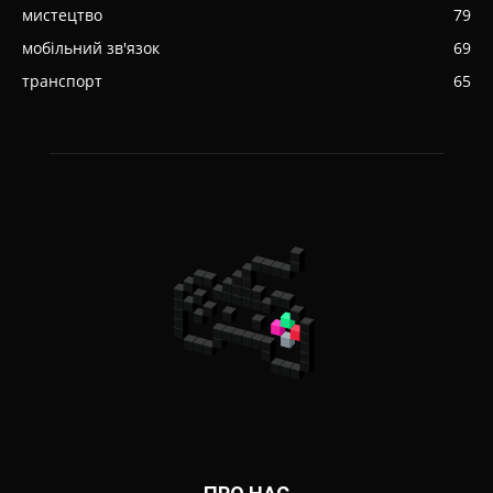
мистецтво
79
мобільний зв'язок
69
транспорт
65