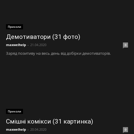
Приколи
Демотиватори (31 фото)
maxwelhelp
-
21.04.2020
0
Заряд позитиву на весь день від добірки демотиваторів.
Приколи
Смішні комікси (31 картинка)
maxwelhelp
-
20.04.2020
0