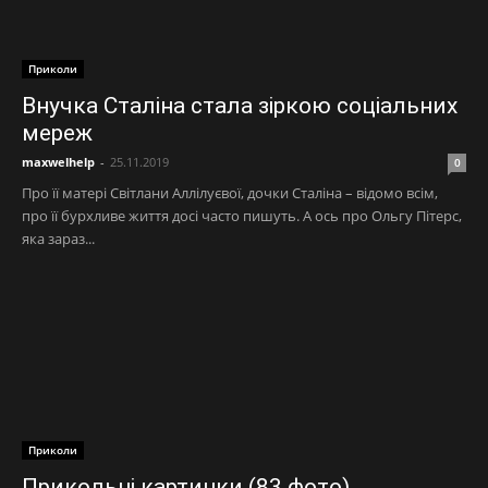
Приколи
Внучка Сталіна стала зіркою соціальних
мереж
maxwelhelp
-
25.11.2019
0
Про її матері Світлани Аллілуєвої, дочки Сталіна – відомо всім,
про її бурхливе життя досі часто пишуть. А ось про Ольгу Пітерс,
яка зараз...
Приколи
Прикольні картинки (83 фото)