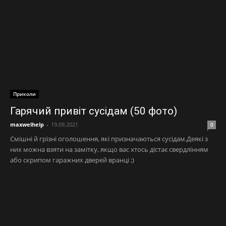
Приколи
Гарячий привіт сусідам (50 фото)
maxwelhelp
-
19.09.2021
0
Смішні й грізні оголошення, які призначаються сусідам.Деякі з
них можна взяти на замітку, якщо вас хтось дістає свердлінням
або скрипом гаражних дверей вранці ;)