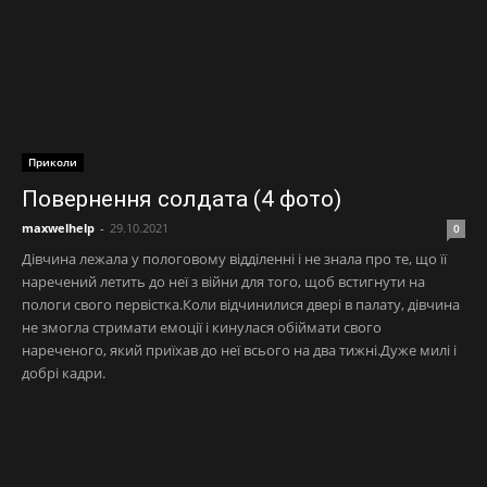
Приколи
Повернення солдата (4 фото)
maxwelhelp
-
29.10.2021
0
Дівчина лежала у пологовому відділенні і не знала про те, що її
наречений летить до неї з війни для того, щоб встигнути на
пологи свого первістка.Коли відчинилися двері в палату, дівчина
не змогла стримати емоції і кинулася обіймати свого
нареченого, який приїхав до неї всього на два тижні.Дуже милі і
добрі кадри.