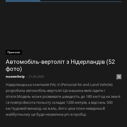
Приколи
Автомобіль-вертоліт з Нідерландів (52
фото)
maxwelhelp
-
21.04.2020
0
Нідерландська компанія PAL-V (Personal Air and Land Vehicle)
розробила автомобіль-вертоліт.Ця машина вміє їздити і
літати.Модель може розвивати швидкість до 180 км/год на землі
і в повітрі.Висота польоту складає 1200 метрів, а відстань 500
км.Чудовий винахід, на жаль, його ціна поки невідома.В
майбутньому це буде незамінна річ в пробці.