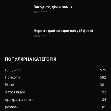
Виходьте, дівки, заміж
20.04.2020
Нерозгадані загадки світу (8 фото)
20.04.2020
ПОПУЛЯРНА КАТЕГОРІЯ
Це цікаво
975
Приколи
582
Різне
381
фото і відео
92
прекрасна стать
84
розваги
81