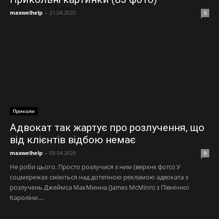
maxwelhelp
-
21.04.2020
0
Приколи
Адвокат так жартує про розлучення, що
від клієнтів відбою немає
maxwelhelp
-
09.04.2020
0
Не роби цього. Просто розлучися з ним (верхнє фото) У
соцмережах сміються над дотепною рекламою адвоката з
розлучень Джеймса МакМинна (James McMinn) з Північної
Кароліни....