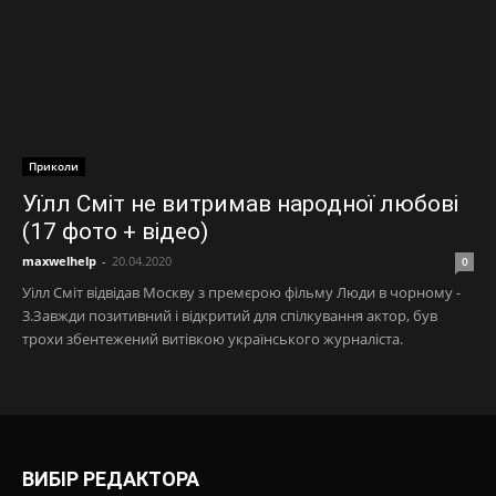
Приколи
Уїлл Сміт не витримав народної любові
(17 фото + відео)
maxwelhelp
-
20.04.2020
0
Уілл Сміт відвідав Москву з премєрою фільму Люди в чорному -
3.Завжди позитивний і відкритий для спілкування актор, був
трохи збентежений витівкою українського журналіста.
ВИБІР РЕДАКТОРА