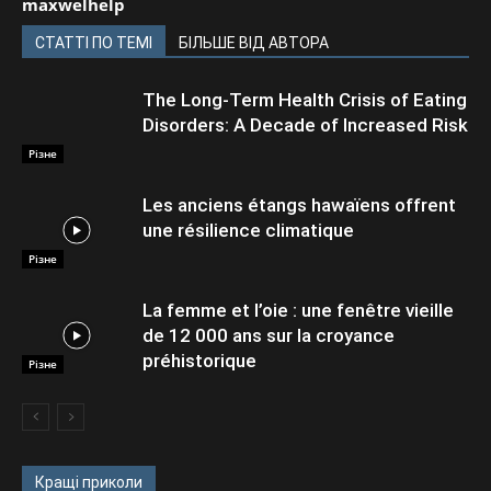
maxwelhelp
СТАТТІ ПО ТЕМІ
БІЛЬШЕ ВІД АВТОРА
The Long-Term Health Crisis of Eating
Disorders: A Decade of Increased Risk
Різне
Les anciens étangs hawaïens offrent
une résilience climatique
Різне
La femme et l’oie : une fenêtre vieille
de 12 000 ans sur la croyance
préhistorique
Різне
Кращі приколи