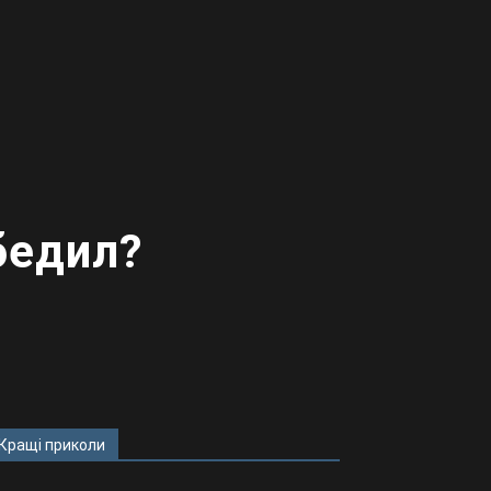
бедил?
Кращі приколи