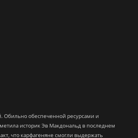
й. Обильно обеспеченной ресурсами и
тметила историк Эв Макдональд в последнем
 факт, что карфагеняне смогли выдержать