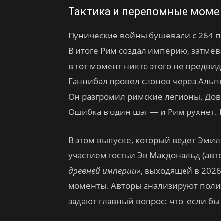
Тактика и переломные мом
Пунические войны бушевали с 264 по 
В итоге Рим создал империю, затме
в тот момент никто этого не предвид
Ганнибал провел слонов через Альп
Он разгромил римские легионы. Дов
Ошибка в один шаг — и Рим рухнет. 
В этом выпуске, который ведет Эми
участием гостьи Эв Макдональд (ав
древней империи»
, выходящей в 2026
моменты. Авторы анализируют поли
задают главный вопрос: что, если б