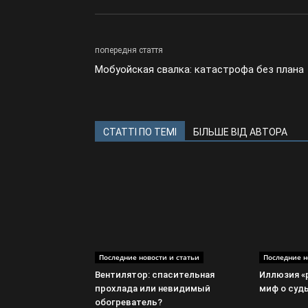
попередня стаття
Мобуойская свалка: катастрофа без плана
СТАТТІ ПО ТЕМІ
БІЛЬШЕ ВІД АВТОРА
Последние новости и статьи
Последние н
Вентилятор: спасительная
Иллюзия «
прохлада или невидимый
миф о суд
обогреватель?