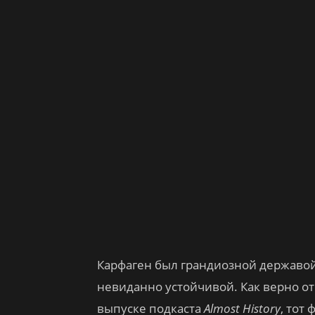
Карфаген был грандиозной державо
невиданно устойчивой. Как верно о
выпуске подкаста
Almost History
, тот