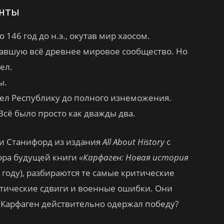
енты
146 год до н.э., окутав мир хаосом.
вавшую всё древнее мировое сообщество. Но
ел.
ы.
ел Республику до полного изнеможения.
Всё было просто как дважды два.
ли Станифорд из издания
All About History
с
тора будущей книги
«Карфаген: Новая история
 году), разбираются те самые критические
тические сдвиги и военные ошибки. Они
ы Карфаген действительно одержал победу?