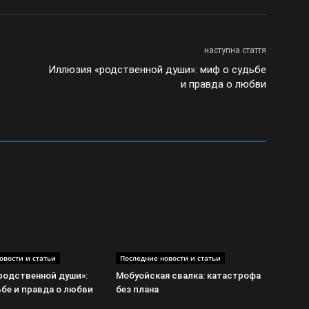
наступна стаття
Иллюзия «родственной души»: миф о судьбе
и правда о любви
овости и статьи
Последние новости и статьи
родственной души»:
Мобуойская свалка: катастрофа
ьбе и правда о любви
без плана