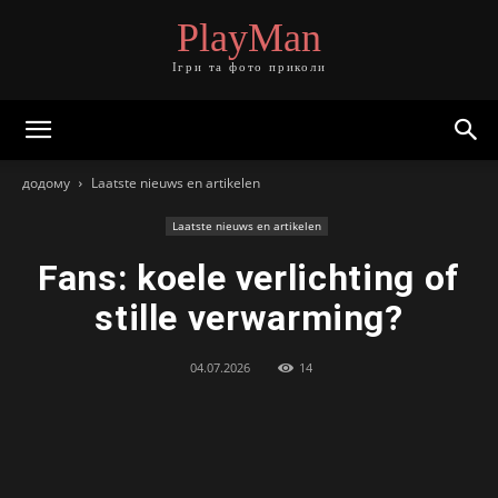
PlayMan
Ігри та фото приколи
додому
Laatste nieuws en artikelen
Laatste nieuws en artikelen
Fans: koele verlichting of
stille verwarming?
04.07.2026
14