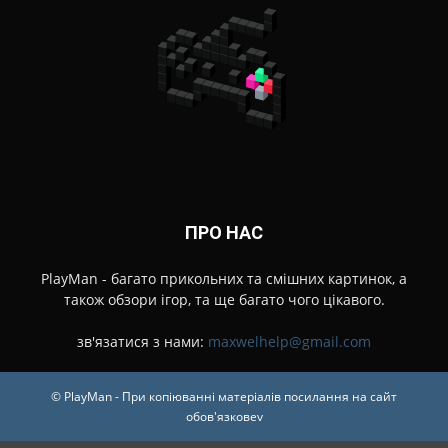
ПРО НАС
PlayMan - багато прикольних та смішних картинок, а
також обзори ігор, та ще багато чого цікавого.
зв'язатися з нами:
maxwelhelp@gmail.com
© PlayMan - При копіюванні матеріалів посилання на сайт
обов'язковеv