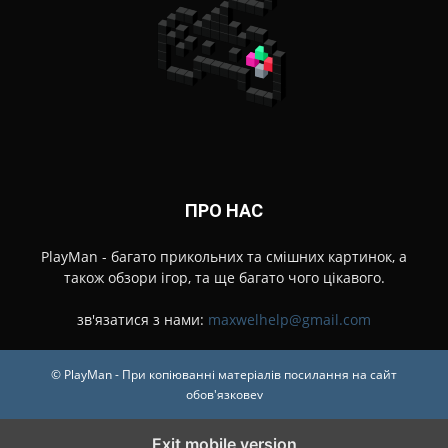
ПРО НАС
PlayMan - багато прикольних та смішних картинок, а
також обзори ігор, та ще багато чого цікавого.
зв'язатися з нами:
maxwelhelp@gmail.com
© PlayMan - При копіюванні матеріалів посилання на сайт
обов'язковеv
Exit mobile version