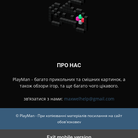
ПРО НАС
PlayMan - багато прикольних та смішних картинок, а
також обзори ігор, та ще багато чого цікавого.
зв'язатися з нами:
maxwelhelp@gmail.com
© PlayMan - При копіюванні матеріалів посилання на сайт
обов'язковеv
Exit mobile version