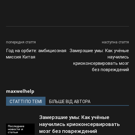
попередня стаття
наступна стаття
Год на орбите: амбициозная
Замерзшие умы: Как учёные
миссия Китая
научились
криоконсервировать мозг
без повреждений
maxwelhelp
СТАТТІ ПО ТЕМІ
БІЛЬШЕ ВІД АВТОРА
Замерзшие умы: Как учёные
научились криоконсервировать
Последние
новости и
мозг без повреждений
статьи