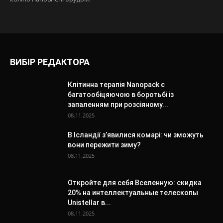
ВИБІР РЕДАКТОРА
Клітинна терапія Nanopack є
багатообіцяючою в боротьбі із
запаленням при розсіяному...
08.11.2025
В Ісландії з’явилися комарі: чи зможуть
вони пережити зиму?
08.11.2025
Откройте для себя Вселенную: скидка
20% на интеллектуальные телескопы
Unistellar в...
08.11.2025