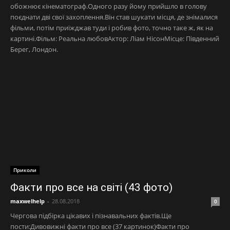
обожнює кінематограф.Одного разу йому прийшло в голову
поєднати дві свої захоплення.Він став шукати місця, де знімалися
фільми, потім приїжджав туди і робив фото, точно таке ж, як на
картині.Фільм: Реальна любовАктор: Ліам НісонМісце: Південний
Берег, Лондон.
Приколи
Факти про все на світі (43 фото)
maxwelhelp
-
28.08.2018
0
Чергова підбірка цікавих і пізнавальних фактів.Ще
пости:Дивовижні факти про все (37 картинок)Факти про