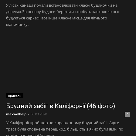
У лісах Канади почали встановлювати класні будиночки на
деревах.За основу будови береться стовбур, навколо якого
будується каркас і все інше.Класне місце для літнього
відпочинку.
Приколи
Брудний забіг в Каліфорнії (46 фото)
maxwelhelp
-
06.03.2020
0
У Каліфорнії пройшов по-справжньому брудний забіг.Адже
траса була сповнена перешкод, більшість з яких були ями, по
коліно наповнені брудом.