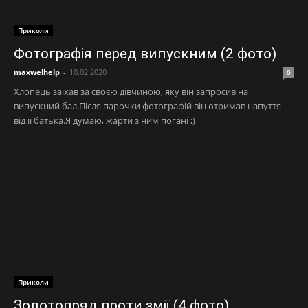
Приколи
Фотографія перед випускним (2 фото)
maxwelhelp
-
10.02.2020
0
Хлопець заїхав за своєю дівчиною, яку він запросив на
випускний бал.Після парочки фотографій він отримав напуття
від її батька.Я думаю, жарти з ним погані ;)
Приколи
Золотопряд проти змії (4 фото)