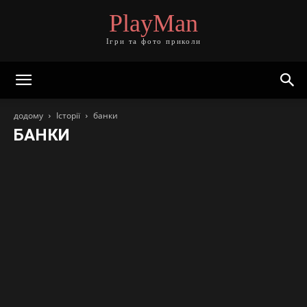
PlayMan
Ігри та фото приколи
додому
Історії
банки
БАНКИ
банки
будівництво
бюрократія
громадське харчування
держава
діти
друзі
електроніка
живність
ЗМІ
іноземці
інтернет
їжа
кадри
колеги
краса
література
меблі
медицина
мистецтво
мобільний зв'язок
мова
музика
начальство
нерухомість
одяг
освіта
пенсіонери
побут
побутова техніка
подарунки
покупці
поліграфія
поліція
пошта
прекрасна стать
продавці
реклама
релігія
родичі
розваги
сантехніка
сервіс
сильна стать
спорт
страхова справа
супермаркет
сусіди
телефонограми
техпідтримка
транспорт
туризм
фото і відео
юристи