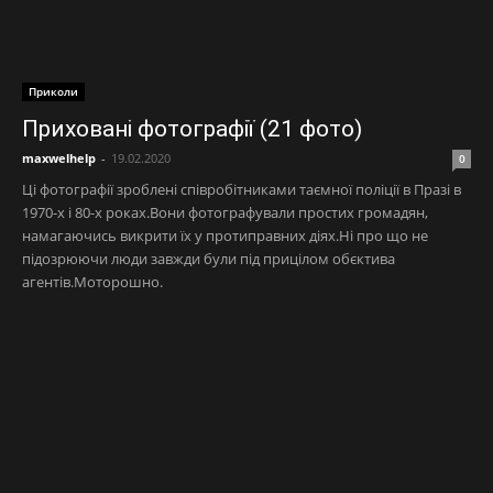
Приколи
Приховані фотографії (21 фото)
maxwelhelp
-
19.02.2020
0
Ці фотографії зроблені співробітниками таємної поліції в Празі в
1970-х і 80-х роках.Вони фотографували простих громадян,
намагаючись викрити їх у протиправних діях.Ні про що не
підозрюючи люди завжди були під прицілом обєктива
агентів.Моторошно.