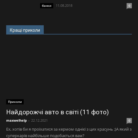
11.08.2018
банки
0
Кращі приколи
Приколи
Найдорожчі авто в світі (11 фото)
maxwelhelp
-
22.12.2021
0
Ех, хотів би я проїхатися за кермом однієї з цих красунь ;)А який з
суперкарів найбільше подобається вам?