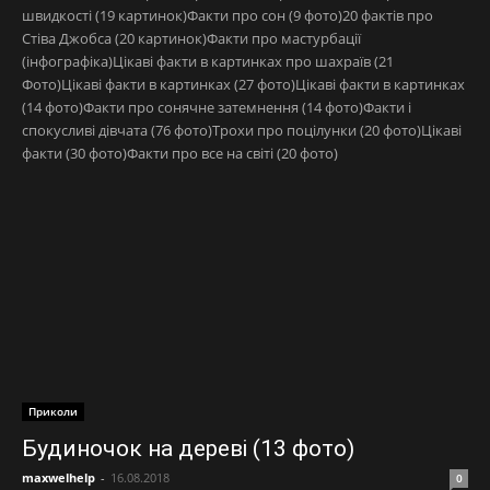
швидкості (19 картинок)Факти про сон (9 фото)20 фактів про
Стіва Джобса (20 картинок)Факти про мастурбації
(інфографіка)Цікаві факти в картинках про шахраїв (21
Фото)Цікаві факти в картинках (27 фото)Цікаві факти в картинках
(14 фото)Факти про сонячне затемнення (14 фото)Факти і
спокусливі дівчата (76 фото)Трохи про поцілунки (20 фото)Цікаві
факти (30 фото)Факти про все на світі (20 фото)
Приколи
Будиночок на дереві (13 фото)
maxwelhelp
-
16.08.2018
0