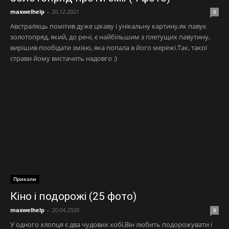
maxwelhelp
-
20.12.2021
0
Австралієць помітив дуже цікаву і унікальну картину,як павук
золотопряд, який, до речі, є найбільшим з плетущих павутину,
вирішив пообідати змією, яка попала в його мережі.Так, такої
страви йому вистачить надовго :)
Приколи
Кіно і подорожі (25 фото)
maxwelhelp
-
20.04.2020
0
У одного хлопця є два чудових хобі.Він любить подорожувати і