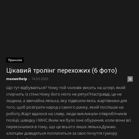
Приколи
Цікавий тролінг перехожих (6 фото)
maxwelhelp
-
14.03.2020
0
Що тут відбувається? Чому той чоловік висить на штирі, який
стирчить із стіни.Чому його ніхто не рятує?Насправді, це не
людина, а звичайна лялька, яку підвісили якісь жартівники для
того, щоб розіграти народ з самого ранку, який поспішає на
роботу.Жарт вдалося на славу, люди викликали співробітників
поліції, швидку і МНС.Яким же було їхнє обурення, коли вони всі
переконалися в тому, що це всього лише лялька.Думаю,
хлопцям доведеться поплатиться за своє почуття гумору