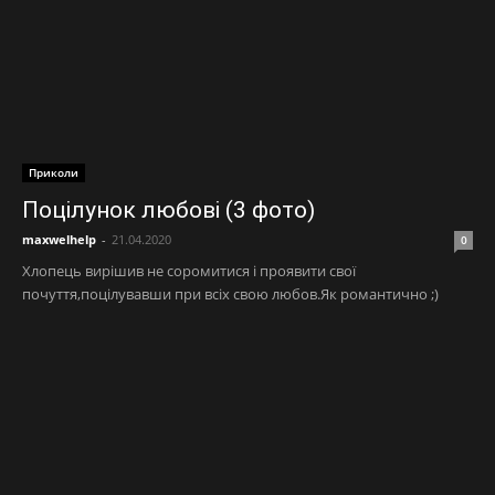
Приколи
Поцілунок любові (3 фото)
maxwelhelp
-
21.04.2020
0
Хлопець вирішив не соромитися і проявити свої
почуття,поцілувавши при всіх свою любов.Як романтично ;)