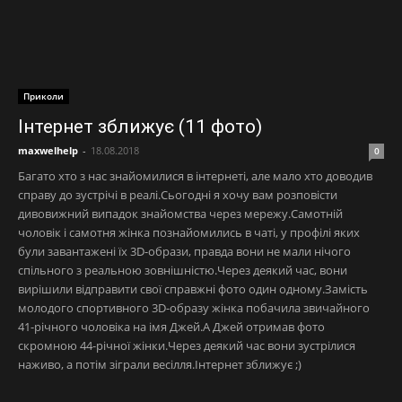
Приколи
Інтернет зближує (11 фото)
maxwelhelp
-
18.08.2018
0
Багато хто з нас знайомилися в інтернеті, але мало хто доводив
справу до зустрічі в реалі.Сьогодні я хочу вам розповісти
дивовижний випадок знайомства через мережу.Самотній
чоловік і самотня жінка познайомились в чаті, у профілі яких
були завантажені їх 3D-образи, правда вони не мали нічого
спільного з реальною зовнішністю.Через деякий час, вони
вирішили відправити свої справжні фото один одному.Замість
молодого спортивного 3D-образу жінка побачила звичайного
41-річного чоловіка на імя Джей.А Джей отримав фото
скромною 44-річної жінки.Через деякий час вони зустрілися
наживо, а потім зіграли весілля.Інтернет зближує ;)