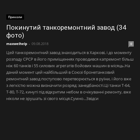
Приколи
Покинутий танкоремонтний завод (34
фото)
maxwelhelp
-
09.08.2018
0
Цей танкоремонтний завод знаходиться в Харкові, і до моменту
розпаду СРСР в його приміщеннях проводився капремонт більш
ніж 60 танків і 55 силових агрегатів бойових машин в місяць.На
даний момент цей найбільший в Союзі бронетанковий
ремонтний завод поступово перетворюється в руїни, і його вже
з легкістю можна визначити розряд: занедбаності.Ці танки Т-64,
Т-80, Т-72, кинуті під відкритим небом в очікуванні ремонту, вже
ніколи не зрушать зі свого місця.Сумно...Звідси