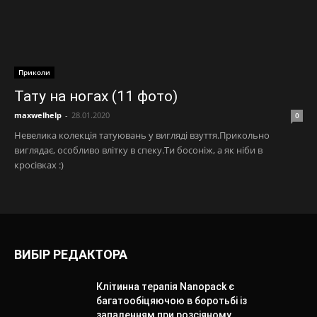
Приколи
Тату на ногах (11 фото)
maxwelhelp
-
28.01.2020
0
Невелика колекція татуювань у вигляді взуття.Прикольно
виглядає, особливо влітку в спеку.Ти босоніж, а як ніби в
кросівках :)
ВИБІР РЕДАКТОРА
Клітинна терапія Nanopack є
багатообіцяючою в боротьбі із
запаленням при розсіяному...