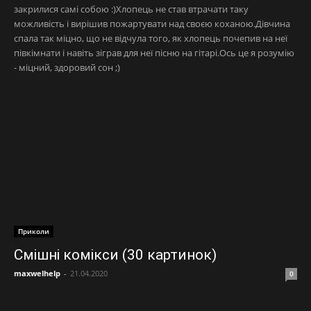
закрилися самі собою :)Хлопець не став втрачати таку
можливість і вирішив пожартувати над своєю коханою.Дівчина
спала так міцно, що не відчула того, як хлопець почепив на неї
півкімнати і навіть зіграв для неї пісню на гітарі.Ось це я розумію
- міцний, здоровий сон ;)
Приколи
Смішні комікси (30 картинок)
maxwelhelp
-
21.04.2020
0