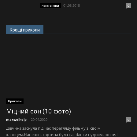
01.08.2018
пенсіонери
0
Кращі приколи
Приколи
Міцний сон (10 фото)
maxwelhelp
-
20.04.2020
0
Дівчина заснула під час перегляду фільму зі своїм
хлопцем.Напевно, картина була настільки нудним, що очі