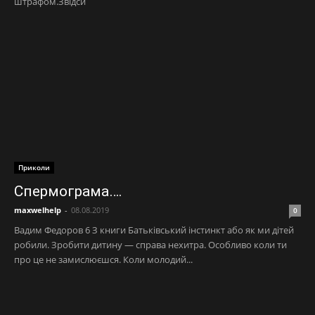
штрафом.Звідси
Приколи
Спермограма….
maxwelhelp
-
08.08.2019
0
Вадим Федоров 6 З книги Батьківський інстинкт або як ми дітей
робили. Зробити дитину — справа нехитра. Особливо коли ти
про це не замислюєшся. Коли молодий...