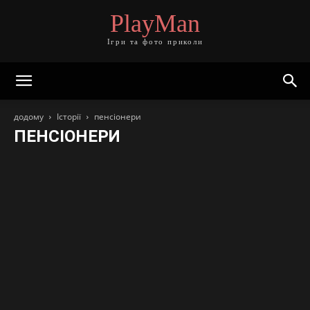
PlayMan
Ігри та фото приколи
додому
Історії
пенсіонери
ПЕНСІОНЕРИ
банки
будівництво
бюрократія
громадське харчування
держава
діти
друзі
електроніка
живність
ЗМІ
іноземці
інтернет
їжа
кадри
колеги
краса
література
меблі
медицина
мистецтво
мобільний зв'язок
мова
музика
начальство
нерухомість
одяг
освіта
пенсіонери
побут
побутова техніка
подарунки
покупці
поліграфія
поліція
пошта
прекрасна стать
продавці
реклама
релігія
родичі
розваги
сантехніка
сервіс
сильна стать
спорт
страхова справа
супермаркет
сусіди
телефонограми
техпідтримка
транспорт
туризм
фото і відео
юристи