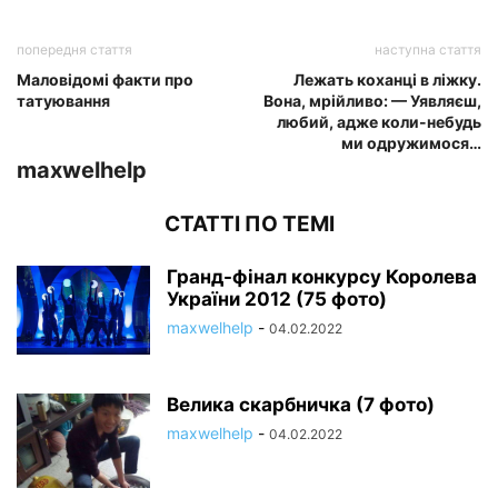
попередня стаття
наступна стаття
Маловідомі факти про
Лежать коханці в ліжку.
татуювання
Вона, мрійливо: — Уявляєш,
любий, адже коли-небудь
ми одружимося…
maxwelhelp
СТАТТІ ПО ТЕМІ
Гранд-фінал конкурсу Королева
України 2012 (75 фото)
maxwelhelp
-
04.02.2022
Велика скарбничка (7 фото)
maxwelhelp
-
04.02.2022