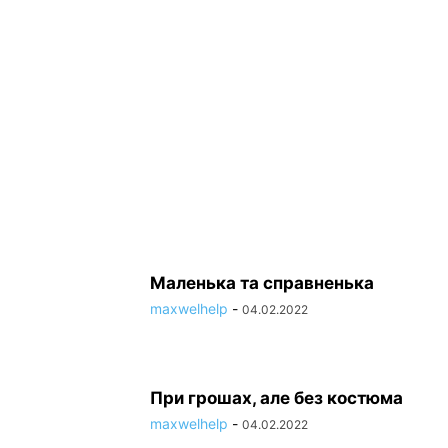
ТУРИЗМ
ФОТО І ВІДЕО
ЮРИСТИ
Глютеус-прес
Два, та й ті хиловаты
maxwelhelp
-
04.02.2022
maxwelhelp
-
04.02.2022
Маленька та справненька
maxwelhelp
-
04.02.2022
При грошах, але без костюма
maxwelhelp
-
04.02.2022