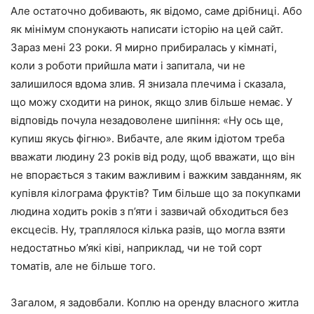
Але остаточно добивають, як відомо, саме дрібниці. Або
як мінімум спонукають написати історію на цей сайт.
Зараз мені 23 роки. Я мирно прибиралась у кімнаті,
коли з роботи прийшла мати і запитала, чи не
залишилося вдома злив. Я знизала плечима і сказала,
що можу сходити на ринок, якщо злив більше немає. У
відповідь почула незадоволене шипіння: «Ну ось ще,
купиш якусь фігню». Вибачте, але яким ідіотом треба
вважати людину 23 років від роду, щоб вважати, що він
не впорається з таким важливим і важким завданням, як
купівля кілограма фруктів? Тим більше що за покупками
людина ходить років з п’яти і зазвичай обходиться без
ексцесів. Ну, траплялося кілька разів, що могла взяти
недостатньо м’які ківі, наприклад, чи не той сорт
томатів, але не більше того.
Загалом, я задовбали. Коплю на оренду власного житла