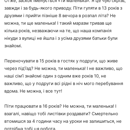
Отже, заскок іменується «ти маленька». Я це чую скрізь,
завжди і за будь-якого приводу. Піти гуляти в 13 років з
друзями і прийти пізніше 8 вечора в розпал літа? Не
можна, ти ще маленька! І такий маразм тривав ще
кілька років, незважаючи на те, що наша компанія
нікуди з вулиці не йшла і з усіма друзями батьки були
знайомі.
Переночувати в 15 років в гостях у подруги, що живе
через під’їзд? Не можна, ти маленька! І не важливо, що
наші сім’ї знайомі один з одним вже років 10, не
важливо, що у подруги всі рідні в ніч мого перебування
вдома. Не можна, і все тут!
Піти працювати в 16 років? Не можна, ти маленька! І
взагалі, навіщо тобі листівки роздавати? Смертельно
втомишся за 4 години часу на уроки не залишиться, не
потрібна тобі ця робота.