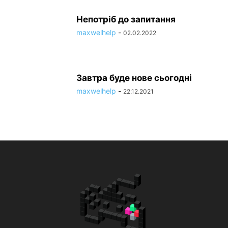
Непотріб до запитання
maxwelhelp
-
02.02.2022
Завтра буде нове сьогодні
maxwelhelp
-
22.12.2021