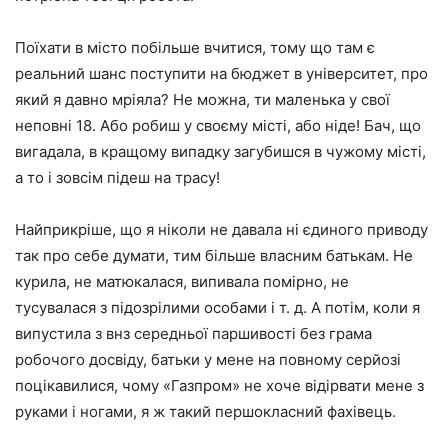
Поїхати в місто побільше вчитися, тому що там є
реальний шанс поступити на бюджет в університет, про
який я давно мріяла? Не можна, ти маленька у свої
неповні 18. Або робиш у своєму місті, або ніде! Бач, що
вигадала, в кращому випадку загубишся в чужому місті,
а то і зовсім підеш на трасу!
Найприкріше, що я ніколи не давала ні єдиного приводу
так про себе думати, тим більше власним батькам. Не
курила, не матюкалася, випивала помірно, не
тусувалася з підозрілими особами і т. д. А потім, коли я
випустила з внз середньої паршивості без грама
робочого досвіду, батьки у мене на повному серйозі
поцікавилися, чому «Газпром» не хоче відірвати мене з
руками і ногами, я ж такий першокласний фахівець.