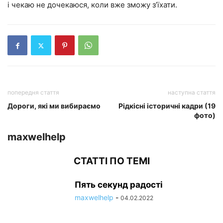
і чекаю не дочекаюся, коли вже зможу з’їхати.
попередня стаття
наступна стаття
Дороги, які ми вибираємо
Рідкісні історичні кадри (19
фото)
maxwelhelp
СТАТТІ ПО ТЕМІ
Пять секунд радості
maxwelhelp
-
04.02.2022