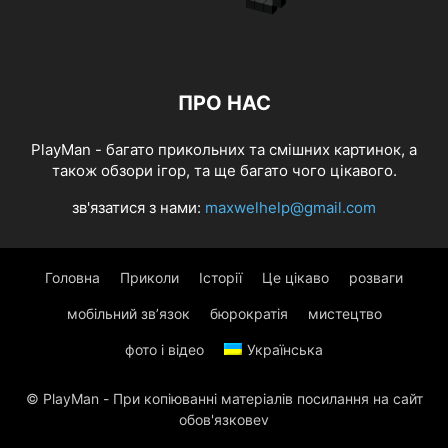
ПРО НАС
PlayMan - багато прикольних та смішних картинок, а
також обзори ігор, та ще багато чого цікавого.
зв'язатися з нами:
maxwelhelp@gmail.com
Головна
Приколи
Історії
Це цікаво
розваги
мобільний зв’язок
бюрократія
мистецтво
фото і відео
Українська
© PlayMan - При копіюванні матеріалів посилання на сайт
обов'язковеv