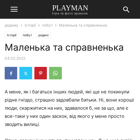
PLAYMAN
Ігри та фото приколи
додому
Історії
побут
Маленька та справненька
Історії
побут
родичі
Маленька та справненька
04.02.2022
А мене, як і багатьох інших людей, які ще не покинули
рідне гніздо, страшно задовбали батьки. Ні, вони хороші
люди, скаржитися на них, здавалося б, не за що, але є
все-таки у них один заскок, від якого у мене просто
зводить вилиці.