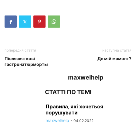
попередня стаття
наступна стаття
Післясвяткові
Де мій мамонт?
гастронатюрморты
maxwelhelp
СТАТТІ ПО ТЕМІ
Правила, які хочеться
порушувати
maxwelhelp
-
04.02.2022