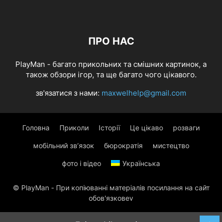
ПРО НАС
PlayMan - багато прикольних та смішних картинок, а
також обзори ігор, та ще багато чого цікавого.
зв'язатися з нами:
maxwelhelp@gmail.com
Головна
Приколи
Історії
Це цікаво
розваги
мобільний зв’язок
бюрократія
мистецтво
фото і відео
Українська
© PlayMan - При копіюванні матеріалів посилання на сайт
обов'язковеv