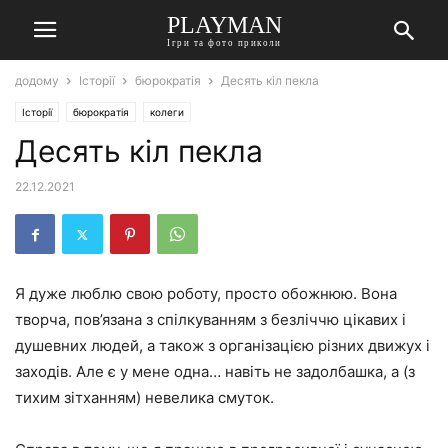
PLAYMAN
Ігри та фото приколи
додому
Історії
бюрократія
Десять кіл пекла
Історії
бюрократія
колеги
Десять кіл пекла
22.12.2021
Я дуже люблю свою роботу, просто обожнюю. Вона
творча, пов’язана з спілкуванням з безліччю цікавих і
душевних людей, а також з організацією різних движух і
заходів. Але є у мене одна… навіть не задолбашка, а (з
тихим зітханням) невелика смуток.