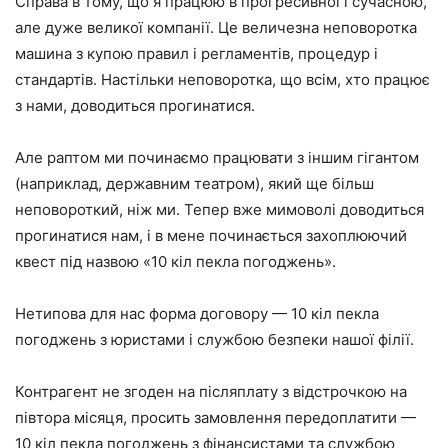
Справа в тому, що я працюю в прогресивної і сучасною,
але дуже великої компанії. Це величезна неповоротка
машина з купою правил і регламентів, процедур і
стандартів. Настільки неповоротка, що всім, хто працює
з нами, доводиться прогинатися.
Але раптом ми починаємо працювати з іншим гігантом
(наприклад, державним театром), який ще більш
неповороткий, ніж ми. Тепер вже мимоволі доводиться
прогинатися нам, і в мене починається захоплюючий
квест під назвою «10 кіл пекла погоджень».
Нетипова для нас форма договору — 10 кіл пекла
погоджень з юристами і службою безпеки нашої філії.
Контрагент не згоден на післяплату з відстрочкою на
півтора місяця, просить замовлення передоплатити —
10 кіл пекла погоджень з фінансистами та службою