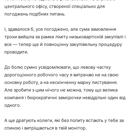
центрального офісу, створеної спеціально для
погоджень подібних питань.
І, здавалося б, усе погоджено, але сума замовлення
трохи вийшла за рамки ліміту низьковартісній закупівлі і
все — тепер ще й повноцінну закупівельну процедуру
проводити.
До болю сумно усвідомлювати, що левову частку
дорогоцінного робочого часу я витрачаю не на свою
основну роботу, а на нескінченну марну листування.
Але зробити з цим нічого не можна, тому що велика
компанія і бюрократичні заморочки невіддільні один від
одного.
А ще дратують колеги, які без попиту встають у тебе за
спиною і витріщаються в твій монітор.