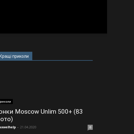
Кращі приколи
риколи
онки Moscow Unlim 500+ (83
ото)
xwelhelp
-
21.04.2020
0