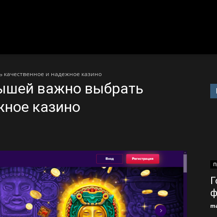
 качественное и надежное казино
ышей важно выбрать
жное казино
П
Г
ф
ma