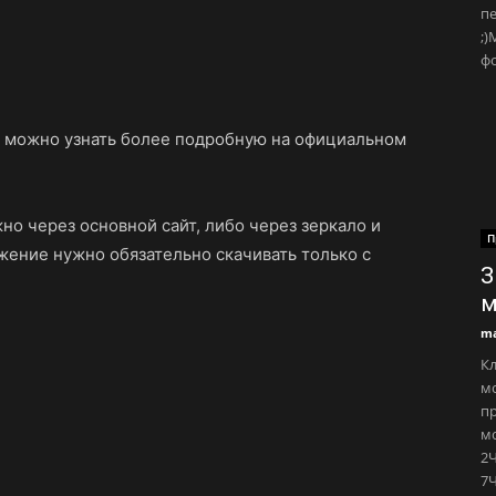
пе
;)
фо
грах.
т можно узнать более подробную на официальном
но через основной сайт, либо через зеркало и
П
ение нужно обязательно скачивать только с
З
м
ma
Кл
мо
пр
мо
2Ч
7Ч