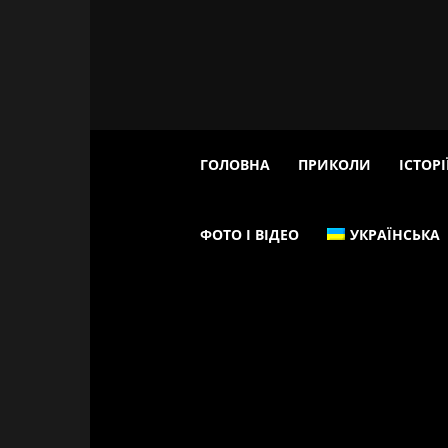
ГОЛОВНА
ПРИКОЛИ
ІСТОРІ
ФОТО І ВІДЕО
УКРАЇНСЬКА