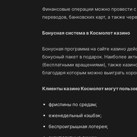
Финансовые операции можно провести с
переводов, банковских карт, а такж
Бонусная система в Космолот казино
Бонусная программа на сайте казино дей
бонусный пакет в подарок. Наиболее ак
(бесплатными вращениями), также казино
благодаря которым можно выигр
Клиенты казино Космолот могут пол
фриспины по с
еженедельный кэшбэк;
беспроигрышная лотерея;