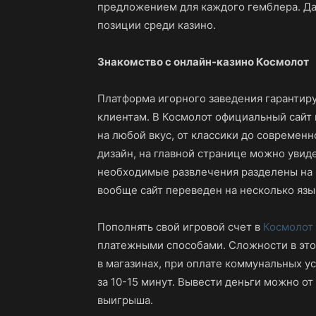
предложением для каждого гемблера. Д
позиции среди ка
Знакомство с онлайн-казино Космоло
Платформа игорного заведения гарантир
клиентам. В Космолот официальный сайт 
на любой вкус, от классики до современн
дизайн, на главной странице можно увиде
необходимые развлечения разделены на к
вообще сайт переведен на несколь
Пополнять свой игровой счет в
Космолот 
платежными способами. Сложности в этом
в магазинах, при оплате коммунальных ус
за 10-15 минут. Вывести деньги можно от 
выигрыша.