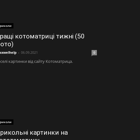
риколи
ращі котоматриці тижні (50
ото)
xwelhelp
-
06.09.2021
0
селі картинки від сайту Котоматрица.
риколи
рикольні картинки на