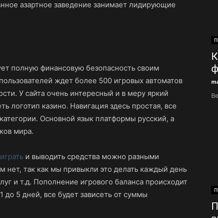
анное азартное заведение занимает лидирующие
зино.
П
т
К
ф
ует полную финансовую безопасность своим
пользователей ждет более 500 игровых автоматов
ma
ости. У сайта очень интересный и в меру яркий
Ве
ть логотип казино. Навигация здесь простая, все
атегории. Основной язык платформы русский, а
ко языков мира.
играть
и выводить средства можно разными
 нет, так как мы привыкли это делать каждый день
луг и т.д. Пополнение игрового баланса происходит
П
1 до 5 дней, все будет зависеть от суммы
П