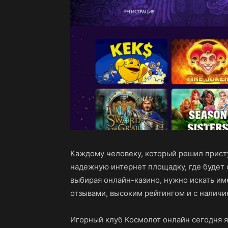
Каждому человеку, который решил присту
надежную интернет площадку, где будет
выбирая онлайн-казино, нужно искать и
отзывами, высоким рейтингом и с
Игорный клуб Космолот онлайн сегодня 