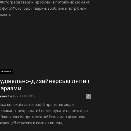
Фотографії тварин, зроблені в потрібний момент
0 фото)Фотографії тварин, зроблені в потрібний
омент.
риколи
удівельно-дизайнерські ляпи і
аразми
xwelhelp
-
11.08.2019
0
іжа колекція фотографій про те, як люди,
кликані прикрашати і полегшувати наше життя,
блять зовсім протилежне! Реклама з дівчиною,
кающей сережку в келих з вином,...