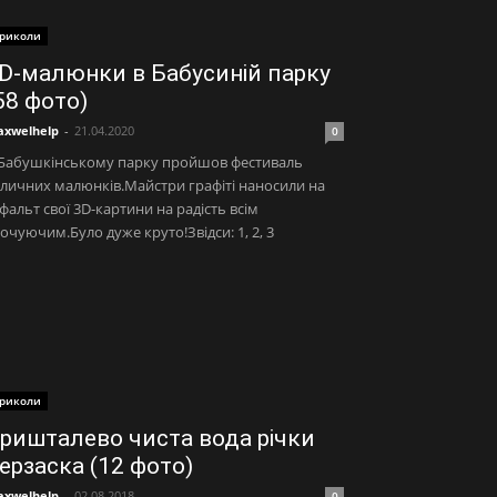
риколи
D-малюнки в Бабусиній парку
58 фото)
xwelhelp
-
21.04.2020
0
 Бабушкінському парку пройшов фестиваль
личних малюнків.Майстри графіті наносили на
фальт свої 3D-картини на радість всім
очуючим.Було дуже круто!Звідси: 1, 2, 3
риколи
ришталево чиста вода річки
ерзаска (12 фото)
xwelhelp
-
02.08.2018
0