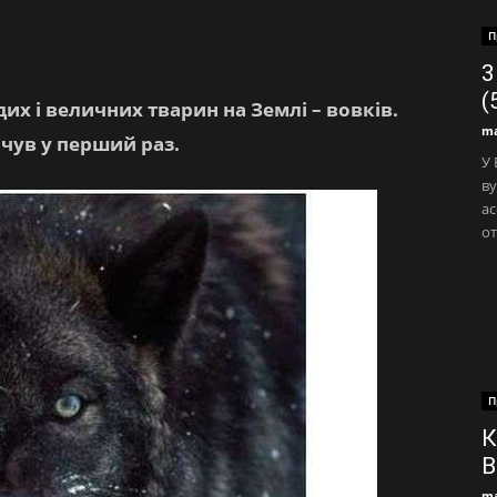
П
3
(
дих і величних тварин на Землі – вовків.
ma
очув у перший раз.
У
ву
ас
от
П
К
В
ma