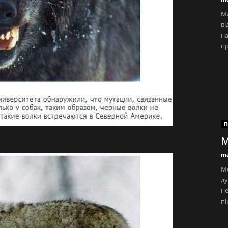
Ма
ві
на
пр
П
М
ma
Мо
ду
не
пі