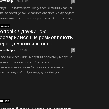
xwelhelp
-
21.04.2020
0
буть, це плата за те, що у твоєї дівчини красиві і
вгі волосся ;)А ви не замислювалися, чому вода у
нній стала так погано спускатися?Жесть якась :)
риколи
оловік з дружиною
осварилися і не розмовляють.
ерез деякий час вона...
xwelhelp
-
13.12.2019
0
 все-таки великий і могутній російську мову: на
тингах правоохоронці б'ються з
авозахисниками. — Як можна інтелігентно
слати людину? — Іди туди, де ти був до...
риколи
епотріб орендованих квартир