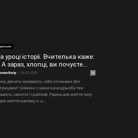
риколи
а уроці історії. Вчителька каже:
 А зараз, хлопці, ви почуєте...
xwelhelp
-
04.03.2020
0
му дівчата називають себе котиками або
грицами? Оленіхи і самки качкодзьоба теж
вають самотні і грайливі. Рідина для зняття лаку
 для зняття макіяжу є, а...