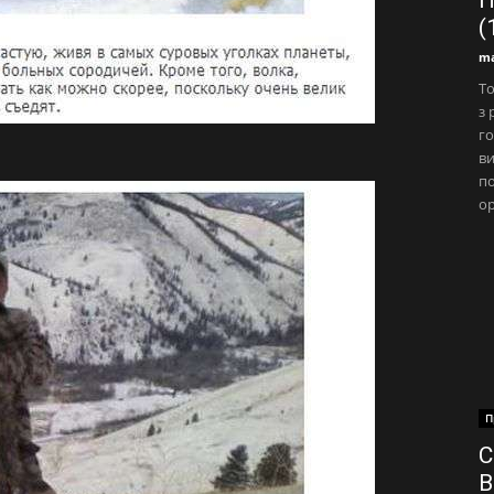
(
ma
То
з 
го
ви
п
ор
П
С
В