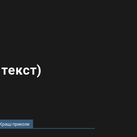
 текст)
Кращі приколи