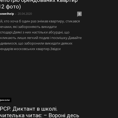
12 фото)
xwelhelp
-
20.04.2020
0
й, хто хоча б один раз знімав квартиру, стикався
речами, які забороняють викидати
сподарі.Деякі з них настільки абсурдні, що
кликають лише легкий подив і посмішку.Давайте
одивимося, що заборонили викидати деяких
ендарів московських квартир.Звідси
риколи
РСР. Диктант в школі.
чителька читає: – Вороні десь