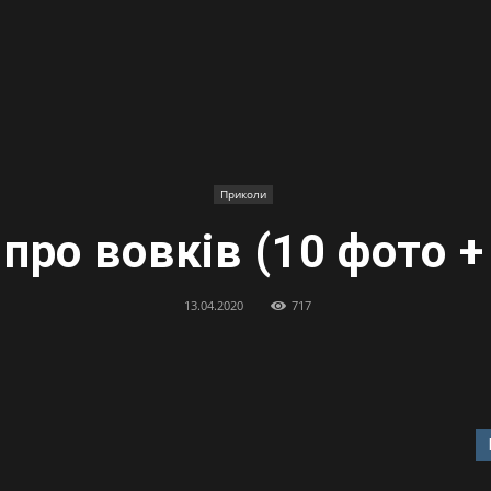
Приколи
про вовків (10 фото +
13.04.2020
717