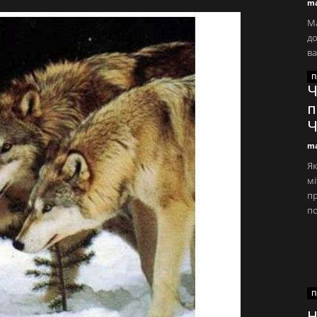
ma
Ма
до
ва
П
Ч
п
Ч
ma
Як
мі
пр
по
П
Н