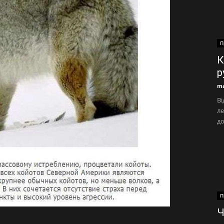
П
К
р
ma
Ві
ле
д
П
Ч