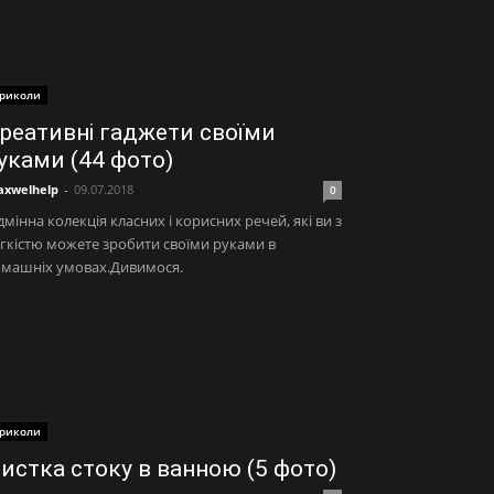
риколи
реативні гаджети своїми
уками (44 фото)
xwelhelp
-
09.07.2018
0
дмінна колекція класних і корисних речей, які ви з
гкістю можете зробити своїми руками в
омашніх умовах.Дивимося.
риколи
истка стоку в ванною (5 фото)