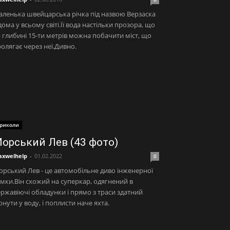
ленька швейцарська річка під назвою Верзаска
дома у всьому світі.Її вода настільки прозора, що
 глибині 15-ти метрів можна побачити міст, що
олягає через неї.Дивно.
риколи
орський Лев (43 фото)
xwelhelp
-
01.02.2022
0
рський Лев - це автомобільне диво інженерної
мки.Він схожий на суперкар, одягнений в
ржавіючі обладунки і прямо з траси здатний
рнути у воду, і поплисти наче яхта.