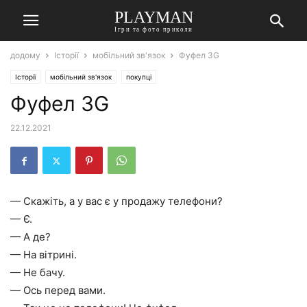
PLAYMAN
Ігри та фото приколи
додому
Історії
мобільний зв'язок
Фуфел 3G
Історії
мобільний зв'язок
покупці
Фуфел 3G
22.12.2021
— Скажіть, а у вас є у продажу телефони?
— Є.
— А де?
— На вітрині.
— Не бачу.
— Ось перед вами.