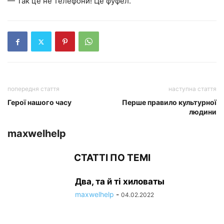
— Так це не телефони! Це фуфел.
попередня стаття
наступна стаття
Герої нашого часу
Перше правило культурної
людини
maxwelhelp
СТАТТІ ПО ТЕМІ
Два, та й ті хиловаты
maxwelhelp
-
04.02.2022