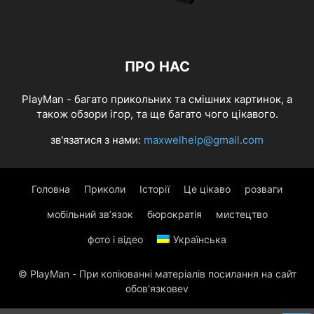
ПРО НАС
PlayMan - багато прикольних та смішних картинок, а
також обзори ігор, та ще багато чого цікавого.
зв'язатися з нами:
maxwelhelp@gmail.com
Головна
Приколи
Історії
Це цікаво
розваги
мобільний зв’язок
бюрократія
мистецтво
фото і відео
Українська
© PlayMan - При копіюванні матеріалів посилання на сайт
обов'язковеv