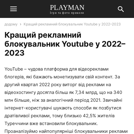
PLAYMAN
Ігри та фото приколи
додому
Кращий рекламний блокувальник Youtube у 2022–2023
Кращий рекламний
блокувальник Youtube у 2022–
2023
YouTube – чудова платформа для відеореклами
блогерів, які бажають монетизувати свій контент. За
другий квартал 2022 року виторг від реклами на
відеохостингу досягла більш як 7,34 млрд, що на 340
млн більше, ніж за аналогічний період 2021. Звичайні
інтернет-користувачі шукають способи як позбутися
дратівливої ​​реклами, тому близько 42,5% жителів
Туреччини вже встановили блокувальник.
Проаналізуймо найпопулярніші блокувальники реклами