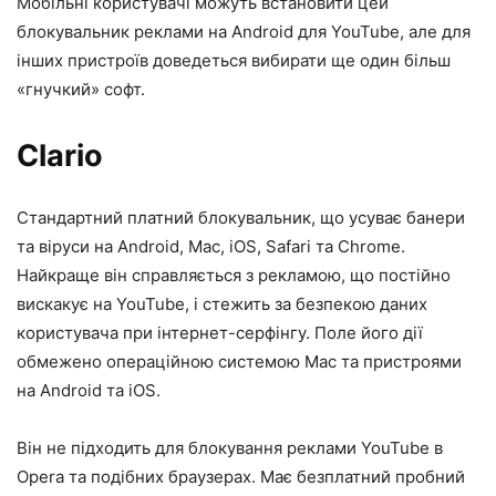
Мобільні користувачі можуть встановити цей
блокувальник реклами на Android для YouTube, але для
інших пристроїв доведеться вибирати ще один більш
«гнучкий» софт.
Clario
Стандартний платний блокувальник, що усуває банери
та віруси на Android, Mac, iOS, Safari та Chrome.
Найкраще він справляється з рекламою, що постійно
вискакує на YouTube, і стежить за безпекою даних
користувача при інтернет-серфінгу. Поле його дії
обмежено операційною системою Mac та пристроями
на Android та iOS.
Він не підходить для блокування реклами YouTube в
Opera та подібних браузерах. Має безплатний пробний