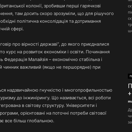
британської колонії, зробивши перші гарячкові
ск
пі
чення, там досить скоро зрозуміли, що для рішучого
ск
еобхідні політична консолідація та дотримання
тр
чній сфері.
ше
говір про вірності державі”, до якого приєдналися
ято курс на розвиток економіки і освіти. Починання
ь Федерація Малайзія – економічно стабільна і
ій чинник важливий (якщо не першорядне) при
П
П
ться надзвичайною гнучкістю і многопрофильностью
+
туризму до інжинірингу. Що називається, всі роботи
ma
тегрована в світову структуру. Університети і
Др
ограми, орієнтовані на поточні потреби світової
чи
тає все більш глобальною.
за