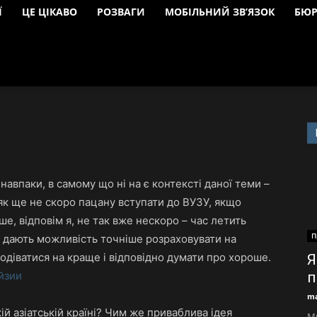
Ї
ЦЕ ЦІКАВО
РОЗВАГИ
МОБІЛЬНИЙ ЗВ’ЯЗОК
БЮР
авпаки, в самому що ні на є контексті даної теми –
 як ще не скоро пацану вступати до ВУЗУ, якщо
ерше, відповім я, не так вже нескоро – час летить
П
я дають можливість точніше розраховувати на
одіватися на краще і відповідно думати про хороше.
Я
п
йзии
ma
й азіатській країні? Чим же приваблива ідея
М