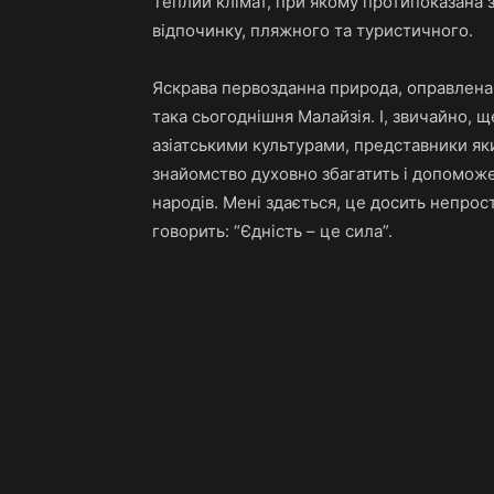
Теплий клімат, при якому протипоказана 
відпочинку, пляжного та туристичного.
Яскрава первозданна природа, оправлена к
така сьогоднішня Малайзія. І, звичайно, 
азіатськими культурами, представники яки
знайомство духовно збагатить і допоможе
народів. Мені здається, це досить непрос
говорить: “Єдність – це сила”.