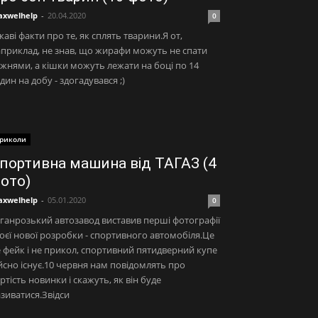
xwelhelp
-
20.04.2020
0
каві факти про те, як сплять тварини.Я от,
приклад, не знав, що жирафи можуть не спати
жнями, а кішки можуть лежати на боці по 14
дин на добу - здогадувався ;)
риколи
портивна машина від ТАГАЗ (4
ото)
xwelhelp
-
05.01.2020
0
ганрозький автозавод виставив перші фотографії
оєї нової розробки - спортивного автомобіля.Це
 фейк і не прикол, спортивний пятидверний купе
йсно існує.10 червня нам повідомлять про
ртість новинки і скажуть, як він буде
зиватися.Звідси