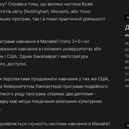
су? Справа в тому, що велика частина Вузів
тетів світу (Nottingham, Monash), або тісно
П
ьних програм, так і в плані практичної діяльності
Д
ma
грами навчання в Малайзії (типу 3+0 і ін)
М
овження навчання в головних університетах або
рі
пр
и і США. Однак бакалаврат і магістратура
фо
о, доступні.
вп
оч
ім перспективи продовжити навчання у тих же США,
ре
за
о з Університетом Ланкастера) програми подвійного
 такого роду програму отримує два дипломи –
падку має місце поєднання азіатських культурних
.
проявляється гнучкість системи навчання в Малайзії.
П