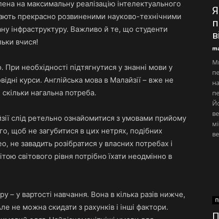
ілена на максимальну реалізацію інтелектуального
Я
мають прекрасно розвиненими науково-технічними
п
ну інфраструктуру. Важливо й те, що студенти
в
льки вчися!
ma
Ми
. При необхідності підтягнутися у знанні мови у
пе
ідні курси. Англійська мова в Малайзії – вже не
на
 скільки нагальна потреба.
пе
Йо
ве
зії слід ретельно ознайомитися з умовами прийому
мі
о, щоб не загубитися в цих нетрях, подібних
ве
, не завадить розібратися у власних потребах і
ітою світового рівня потрібно їхати неодмінно в
у – у вартості навчання. Вона в кілька разів нижче,
П
Але не можна скидати з рахунків і інші фактори.
П