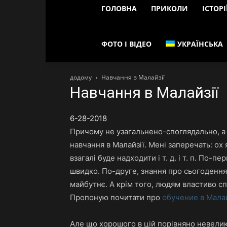
ГОЛОВНА
ПРИКОЛИ
ІСТОРІ
ФОТО І ВІДЕО
УКРАЇНСЬКА
додому
Навчання в Малайзії
Навчання в Малайзії
6-28-2018
Причому не узагальнено-споглядально, а н
навчання в Малайзії. Мені заперечать: ох
взагалі буде надходити і т. д. і т. п. По-п
швидко. По-друге, знання про сьогоденн
майбутнє. А крім того, людям властиво сп
Пропоную почитати про
обучение в Мала
Але що хорошого в цій порівняно невеликі