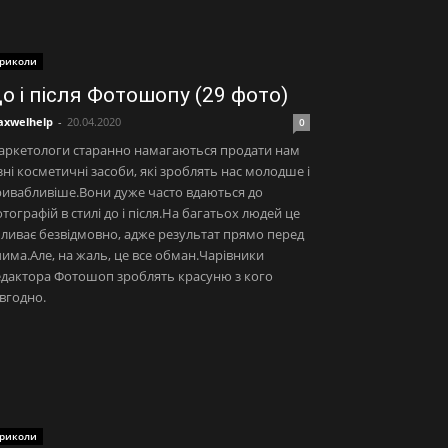
риколи
о і після Фотошопу (29 фото)
xwelhelp
-
20.04.2020
0
аркетологи старанно намагаються продати нам
зні косметичні засоби, які зроблять нас молодше і
ивабливіше.Вони дуже часто вдаються до
тографій в стилі до і після.На багатьох людей це
ливає безвідмовно, адже результат прямо перед
има.Але, на жаль, це все обман.Чарівники
дактора Фотошоп зроблять красуню з кого
вгодно.
риколи