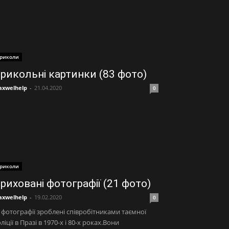
риколи
рикольні картинки (83 фото)
xwelhelp
-
21.04.2020
0
риколи
риховані фотографії (21 фото)
xwelhelp
-
19.02.2020
0
 фотографії зроблені співробітниками таємної
ліції в Празі в 1970-х і 80-х роках.Вони