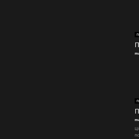
П
П
ma
П
П
ma
Ці
по