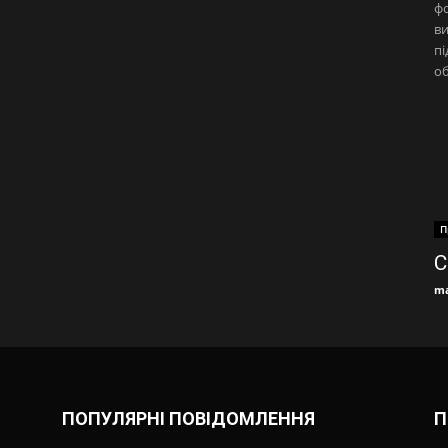
ф
ви
пі
об
П
С
ma
ПОПУЛЯРНІ ПОВІДОМЛЕННЯ
П