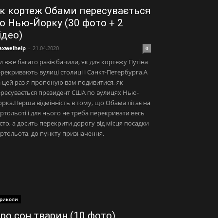
к кортеж Обами пересувається
о Нью-Йорку (30 фото + 2
ідео)
xwelhelp
-
21.04.2020
0
 вже багато разів бачили, як для кортежу Путіна
рекривають вулиці столиці і Санкт-Петербурга.А
 цей раз я пропоную вам подивитися, як
ресувається президент США по вулицях Нью-
рка.Перша відмінність в тому, що Обама літає на
ртольоті і для нього не треба перекривати весь
сто, а досить перекрити дорогу від місця посадки
ртольота, до пункту призначення.
риколи
ро сон тварин (10 фото)