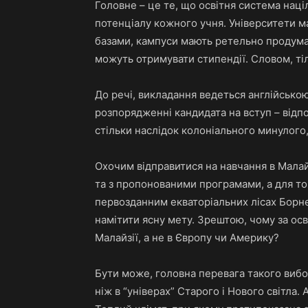
Головне – це те, що освітня система нац
потенціалу кожного учня. Університети 
базами, кампуси мають ретельно продума
можуть отримувати стипендії. Словом, ті
До речі, викладання ведеться англійською
розпорядженні кандидата на вступ – відпов
стільки наслідок колоніального минулого,
Охочим відправитися на навчання в Малай
та з пропонованими програмами, а для тог
первозданним екваторіальних лісах Борнео
намітити ясну мету. Зрештою, чому за осв
Малайзії, а не в Європу чи Америку?
Бути може, головна перевага такого вибор
ніж в “універах” Старого і Нового світла. 