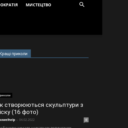
ОКРАТІЯ
МИСТЕЦТВО
Кращі приколи
риколи
к створюються скульптури з
іску (16 фото)
xwelhelp
-
04.02.2022
0
и бачили чимало шикарних величезних