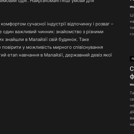
зимовий одяг. Найрізноманітніші умови для
ma
Ці
на
омфортом сучасної індустрії відпочинку і розваг –
ти
ще один важливий чинник: знайомство з різними
го
х знайшли в Малайзії свій будинок. Таке
 повірити у можливість мирного співіснування
тий етап навчання в Малайзії, державний девіз якої
П
С
ф
ma
Та
св
не
ді
ва
на