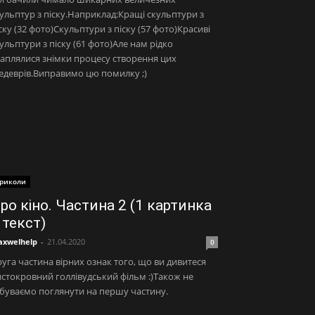
ульптур з піску.Наприклад:Кращі скульптури з
ску (32 фото)Скульптури з піску (57 фото)Красиві
ульптури з піску (61 фото)Але нам рідко
аплялися знімки процесу створення цих
деврів.Виправимо цю помилку ;)
риколи
ро кіно. Частина 2 (1 картинка
 текст)
xwelhelp
-
21.04.2020
0
уга частина вірних ознак того, що ви дивитеся
стокровний голлівудський фільм :)Також не
буваємо поглянути на першу частину.