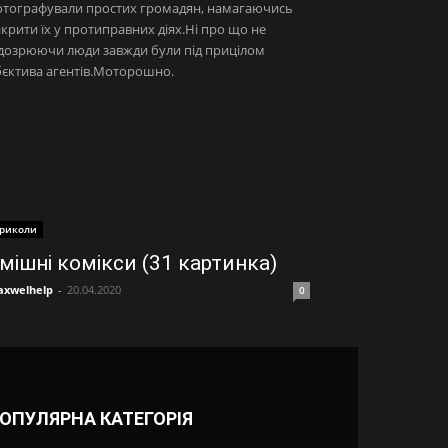
отографували простих громадян, намагаючись
крити їх у протиправних діях.Ні про що не
дозрюючи люди завжди були під прицілом
єктива агентів.Моторошно.
риколи
мішні комікси (31 картинка)
xwelhelp
-
20.04.2020
0
ОПУЛЯРНА КАТЕГОРІЯ