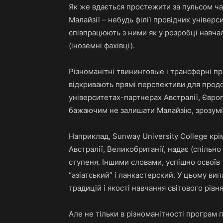
Як же вдається простежити за пульсом ча
Малайзії – небудь філії провідних універси
співпрацюють з ними як у розробці навчал
(іноземні фахівці).
Різноманітні твининговые і трансферні про
відкривають прямі перспективи для прод
університетах-партнерах Австралії, Європ
бажаючим не залишати Малайзію, зрозуміл
Наприклад, Sunway University College кр
Австралії, Великобританії, надає (спільн
ступеня. Іншими словами, успішно освоїв
“азіатський” і ланкастерский. У цьому ви
традицій і якості навчання світового рівня
Але не тільки в різноманітності програм 