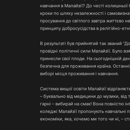
навчання в Малайзії? До честі колишньої 
кроки по шляху незалежності і самовизна
просування до світлого завтра життєво н
принципу добросусідства в релігійно-етні
В результаті був прийнятий так званий “До
провідні політичні сили Малайзії. Було вз
принесли свої плоди. На сьогоднішній ден
безпечна для проживання країна. Останн
виборі місця проживання і навчання.
Система вищої освіти Малайзії відрізняє
– буквально від медицини до музики, від 
гарні – вибирай на смак! Вона повністю ін
коледжі Малайзії пропонують навчальні пр
економіки, яка, хочемо ми того чи ні, – с