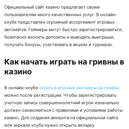
Официальный сайт казино предлагает своим
пользователям много качественных услуг. В онлайн-
клубе представлен огромный ассортимент игровых
автоматов. Геймеры могут быстро зарегистрироваться,
безопасно вносить депозиты и выводить выигрыши,
получать бонусы, участвовать в акциях и турнирах.
Как начать играть на гривны в
казино
В онлайн-клубе
играть в игровые автоматы на гривны
можно после регистрации. Чтобы зарегистрировать
учетную запись совершеннолетний игрок изначально
должен ознакомиться с правилами и условиями работы
казино. Для создания аккаунта на официальном сайте
или зеркале клуба нужно открыть вкладку