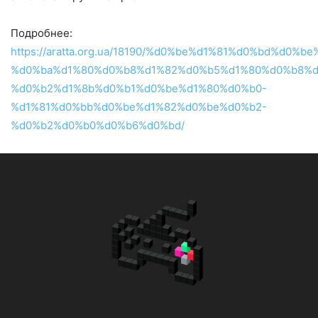
Подробнее:
https://aratta.org.ua/18190/%d0%be%d1%81%d0%bd%d0
%d0%ba%d1%80%d0%b8%d1%82%d0%b5%d1%80%d0%b8%d
%d0%b2%d1%8b%d0%b1%d0%be%d1%80%d0%b0-
%d1%81%d0%bb%d0%be%d1%82%d0%be%d0%b2-
%d0%b2%d0%b0%d0%b6%d0%bd/