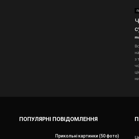
П
Ч
с
ma
Вс
на
з 
чо
ці
ни
ПОПУЛЯРНІ ПОВІДОМЛЕННЯ
П
Прикольні картинки (50 фото)
Ц