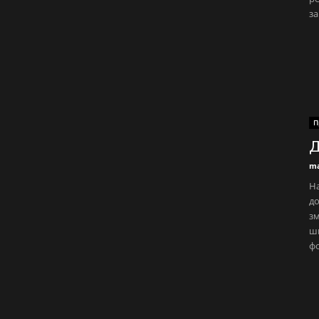
за
П
Д
ma
На
до
зм
шв
фо