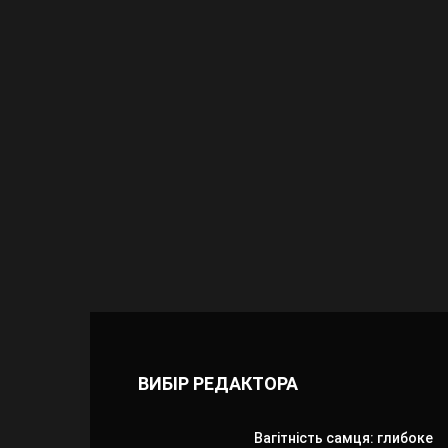
ВИБІР РЕДАКТОРА
Вагітність самця: глибоке