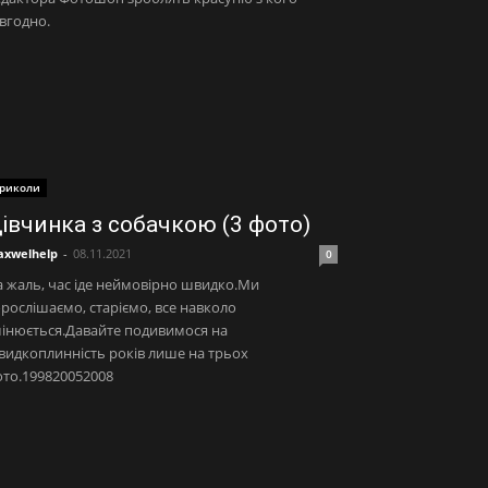
вгодно.
риколи
івчинка з собачкою (3 фото)
xwelhelp
-
08.11.2021
0
 жаль, час іде неймовірно швидко.Ми
рослішаємо, старіємо, все навколо
інюється.Давайте подивимося на
идкоплинність років лише на трьох
то.199820052008