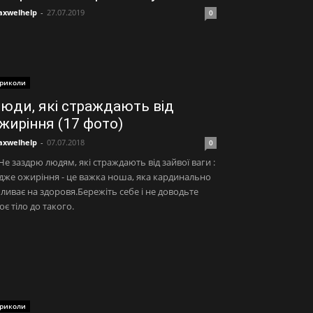
xwelhelp
-
27.07.2019
0
риколи
юди, які страждають від
жиріння (17 фото)
xwelhelp
-
07.07.2018
0
Не заздрю людям, які страждають від зайвої ваги :
дже ожиріння - це важка ноша, яка кардинально
ливає на здоровя.Бережіть себе і не доводьте
оє тіло до такого.
риколи