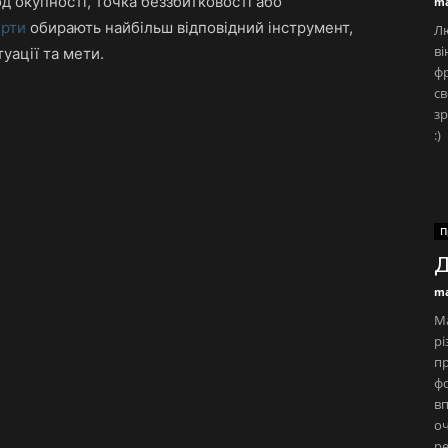
од окупності, точка беззбитковості або
ma
ерти
обирають найбільш відповідний інструмент,
Лю
ві
уації та мети.
фр
св
зр
:)
П
Д
ma
М
рі
пр
фо
вп
оч
ре