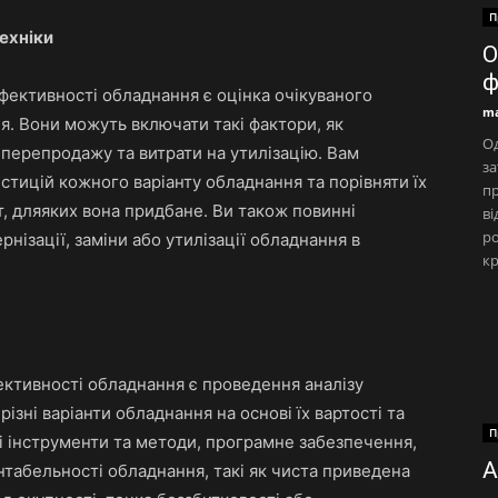
П
ехніки
О
ф
фективності обладнання є оцінка очікуваного
ma
я. Вони можуть включати такі фактори, як
Од
ть перепродажу та витрати на утилізацію. Вам
за
стицій кожного варіанту обладнання та порівняти їх
п
т, дляяких вона придбане. Ви також повинні
ві
ро
ізації, заміни або утилізації обладнання в
кр
ективності обладнання є проведення аналізу
ізні варіанти обладнання на основі їх вартості та
П
і інструменти та методи, програмне забезпечення,
А
нтабельності обладнання, такі як чиста приведена