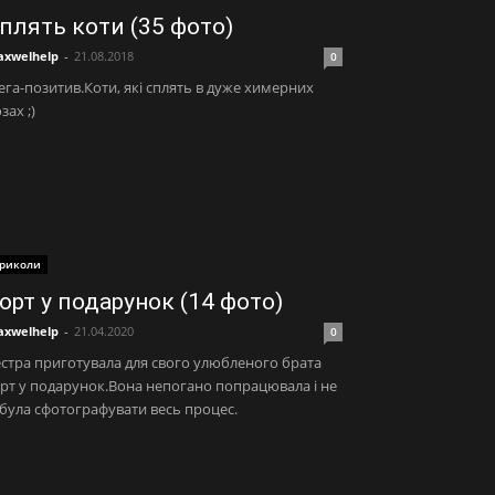
плять коти (35 фото)
xwelhelp
-
21.08.2018
0
га-позитив.Коти, які сплять в дуже химерних
зах ;)
риколи
орт у подарунок (14 фото)
xwelhelp
-
21.04.2020
0
стра приготувала для свого улюбленого брата
рт у подарунок.Вона непогано попрацювала і не
була сфотографувати весь процес.