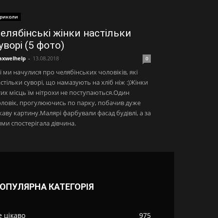
риколи
елябінські жінки настільки
уворі (5 фото)
xwelhelp
-
13.08.2018
0
і ми начулися про челябінських чоловіків, які
стільки суворі, що намазують на хліб ніж :)Жінки
тих місць їм нітрохи не поступаються.Один
ловік, прогулюючись по парку, побачив дуже
каву картину.Малярі фарбували фасад будівлі, а за
ми спостерігала дівчина.
ОПУЛЯРНА КАТЕГОРІЯ
е цікаво
975