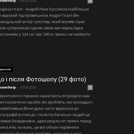
xwelhelp
-
04.02.2020
0
дина-гігант - Андрій Рене Руссимов.Найбільше
н відомий під прізвиськом Андре Гігант.Він
анцузький актор і рестлер, який вселяв страх
оїм суперникам одним своїм виглядом.Адже
останням у 224 см і ваг 240 кг важко не налякати
риколи
о і після Фотошопу (29 фото)
xwelhelp
-
20.04.2020
0
аркетологи старанно намагаються продати нам
зні косметичні засоби, які зроблять нас молодше і
ивабливіше.Вони дуже часто вдаються до
тографій в стилі до і після.На багатьох людей це
ливає безвідмовно, адже результат прямо перед
има.Але, на жаль, це все обман.Чарівники
дактора Фотошоп зроблять красуню з кого