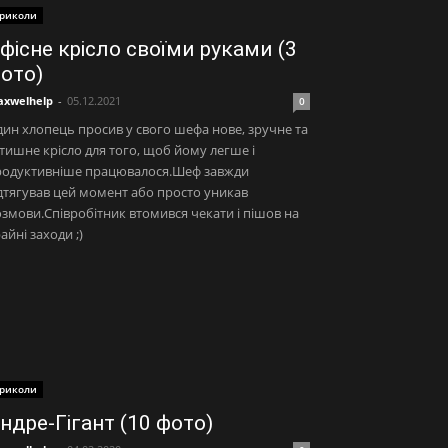
риколи
фісне крісло своїми руками (3
ото)
xwelhelp
-
05.12.2021
0
ин хлопець просив у свого шефа нове, зручне та
тишне крісло для того, щоб йому легше і
родуктивніше працювалося.Шеф завжди
дтягував цей момент або просто уникав
змови.Співробітник втомився чекати і пішов на
айні заходи ;)
риколи
ндре-Гігант (10 фото)