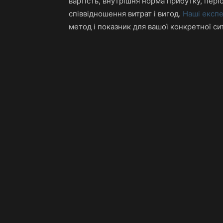
вартість, внутрішня норма прибутку, пері
співвідношення витрат і вигод.
Наші експ
метод і показник для вашої конкретної сит