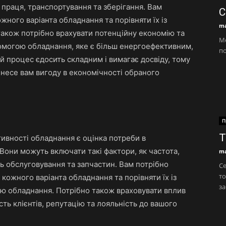
, праця, транспортування та зберігання. Вам
С
жного варіанта обладнання та порівняти їх із
ma
також потрібно врахувати потенційну економію та
Ме
помогою обладнання, яке є більш енергоефективним,
по
 процес єдосить складним і вимагає досвіду, тому
инесе вам вигоду в економічності обраного
П
Т
тивності обладнання є оцінка потреби в
. Вони можуть включати такі фактори, як частота,
ma
сть обслуговування та запчастин. Вам потрібно
Се
то
 кожного варіанта обладнання та порівняти їх із
за
тю обладнання. Потрібно також враховувати вплив
ть клієнтів, репутацію та лояльність до вашого