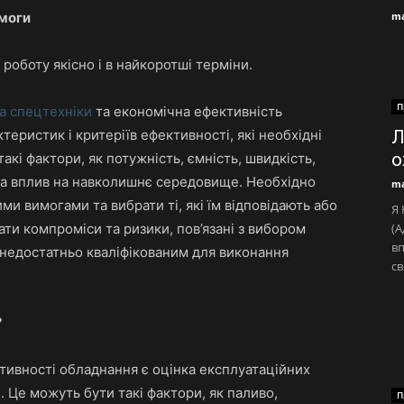
имоги
ma
 роботу якісно і в найкоротші терміни.
П
а спецтехніки
та економічна ефективність
теристик і критеріїв ефективності, які необхідні
Л
о
акі фактори, як потужність, ємність, швидкість,
а та вплив на навколишнє середовище. Необхідно
ma
ми вимогами та вибрати ті, які їм відповідають або
Я 
ти компроміси та ризики, пов’язані з вибором
(А
вп
 недостатньо кваліфікованим для виконання
св
?
тивності обладнання є оцінка експлуатаційних
. Це можуть бути такі фактори, як паливо,
П