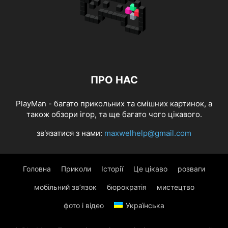
ПРО НАС
PlayMan - багато прикольних та смішних картинок, а
також обзори ігор, та ще багато чого цікавого.
зв'язатися з нами:
maxwelhelp@gmail.com
Головна
Приколи
Історії
Це цікаво
розваги
мобільний зв’язок
бюрократія
мистецтво
фото і відео
Українська