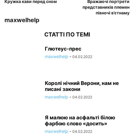
Кружка кави перед сном
Вражаючі портрети
представників племен
півночі в’єтнаму
maxwelhelp
СТАТТІ ПО ТЕМІ
Глютеус-прес
maxwelhelp
-
04.02.2022
Королі нічний Верони, нам не
писані закони
maxwelhelp
-
04.02.2022
Я малюю на асфальті білою
фарбою слово «досить»
maxwelhelp
-
04.02.2022