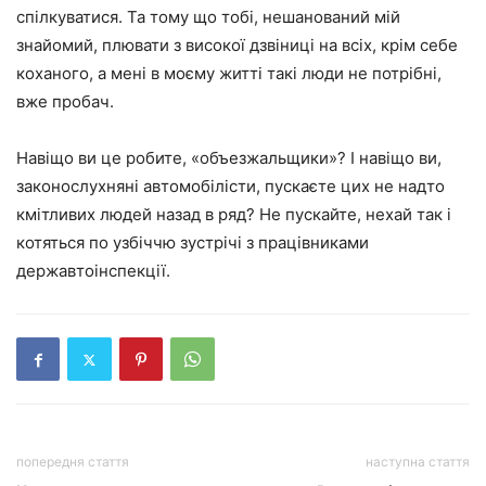
спілкуватися. Та тому що тобі, нешанований мій
знайомий, плювати з високої дзвіниці на всіх, крім себе
коханого, а мені в моєму житті такі люди не потрібні,
вже пробач.
Навіщо ви це робите, «объезжальщики»? І навіщо ви,
законослухняні автомобілісти, пускаєте цих не надто
кмітливих людей назад в ряд? Не пускайте, нехай так і
котяться по узбіччю зустрічі з працівниками
державтоінспекції.
попередня стаття
наступна стаття