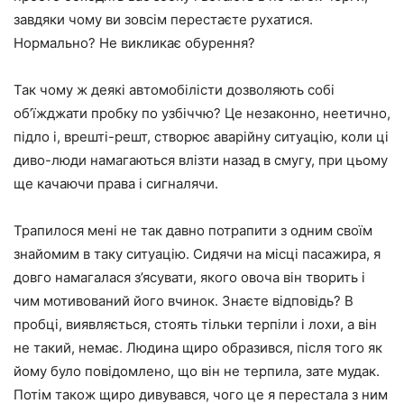
завдяки чому ви зовсім перестаєте рухатися.
Нормально? Не викликає обурення?
Так чому ж деякі автомобілісти дозволяють собі
об’їжджати пробку по узбіччю? Це незаконно, неетично,
підло і, врешті-решт, створює аварійну ситуацію, коли ці
диво-люди намагаються влізти назад в смугу, при цьому
ще качаючи права і сигналячи.
Трапилося мені не так давно потрапити з одним своїм
знайомим в таку ситуацію. Сидячи на місці пасажира, я
довго намагалася з’ясувати, якого овоча він творить і
чим мотивований його вчинок. Знаєте відповідь? В
пробці, виявляється, стоять тільки терпіли і лохи, а він
не такий, немає. Людина щиро образився, після того як
йому було повідомлено, що він не терпила, зате мудак.
Потім також щиро дивувався, чого це я перестала з ним