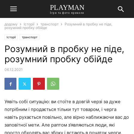
PLAYMAN
Ігри та фото приколи
додому
Історії
транспорт
Розумний в пробку не піде,
розумний пробку обійде
Історії
транспорт
Розумний в пробку не піде,
розумний пробку обійде
06.12.2021
Уявіть собі ситуацію: ви стоїте в довгій черзі за дуже
потрібним і продається тільки тут товаром, і черга
навіть рухається повільно, але вірно наближаючи вас до
заповітної мети. Але раптом з’являються люди, які
просто обходять вас збоку і встають в початок черги,