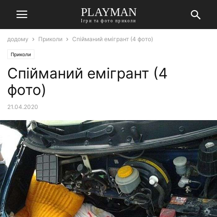
PLAYMAN
Ігри та фото приколи
додому
Приколи
Спійманий емігрант (4 фото)
Приколи
Спійманий емігрант (4
фото)
21.04.2020