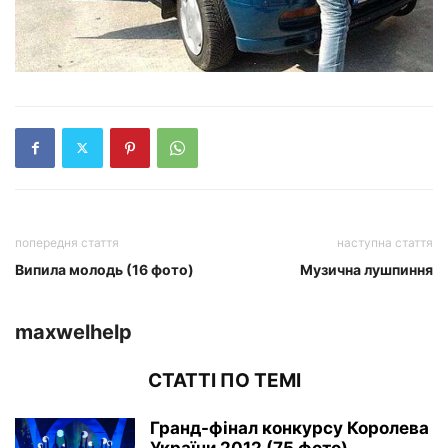
попередня стаття
наступна стаття
Випила молодь (16 фото)
Музична лушпиння
maxwelhelp
СТАТТІ ПО ТЕМІ
Гранд-фінал конкурсу Королева
України 2012 (75 фото)