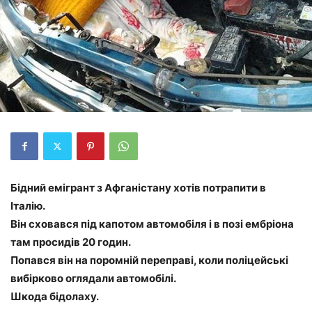
Бідний емігрант з Афганістану хотів потрапити в
Італію.
Він сховався під капотом автомобіля і в позі ембріона
там просидів 20 годин.
Попався він на поромній переправі, коли поліцейські
вибірково оглядали автомобілі.
Шкода бідолаху.