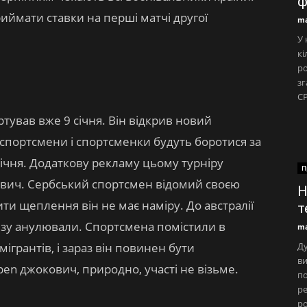
ф
иймати ставки на перші матчі другої
ma
У 
кі
р
зг
СР
ував вже 9 січня. Він відкрив новий
 спортсмени і спортсменки будуть боротися за
ічня. Додаткову рекламу цьому турніру
П
вич. Сербський спортсмен відомий своєю
Н
ти щеплення він не має наміру. До австралії
т
 візу анулювали. Спортсмена помістили в
ma
грантів, і зараз він повинен бути
Ду
ви
open джокович, природно, участі не візьме.
по
ре
ро