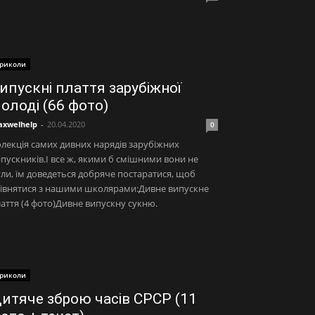
риколи
ипускні плаття зарубіжної
олоді (66 фото)
xwelhelp
-
20.04.2020
0
лекція самих дивних нарядів зарубіжних
пускників.І все ж, якими б смішними вони не
ли, їм доведеться добряче постаратися, щоб
рівнятися з нашими школярами:Дивне випускне
аття (4 фото)Дивне випускну сукню.
риколи
итяче зброю часів СРСР (11