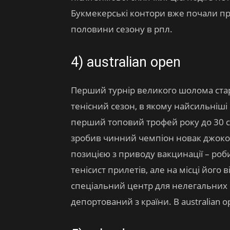
Букмекерські контори вже почали пр
половини сезону в рпл.
4) australian open
Перший турнір великого шолома старт
тенісний сезон, в якому найсильніші
перший топовий трофей року до 30 с
зробив чинний чемпіон новак джоко
позицією з приводу вакцинації – роби
тенісист прилетів, але на місці його
спеціальний центр для нелегальних мі
депортований з країни. В australian 