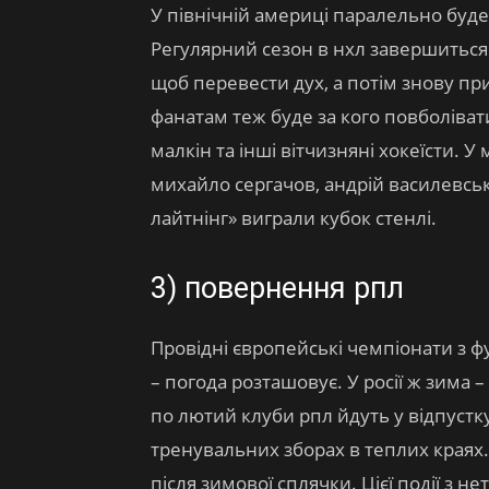
У північній америці паралельно буде й
Регулярний сезон в нхл завершиться 2
щоб перевести дух, а потім знову пр
фанатам теж буде за кого повболівати
малкін та інші вітчизняні хокеїсти. У
михайло сергачов, андрій василевськ
лайтнінг» виграли кубок стенлі.
3) повернення рпл
Провідні європейські чемпіонати з ф
– погода розташовує. У росії ж зима 
по лютий клуби рпл йдуть у відпустк
тренувальних зборах в теплих краях
після зимової сплячки. Цієї події з 