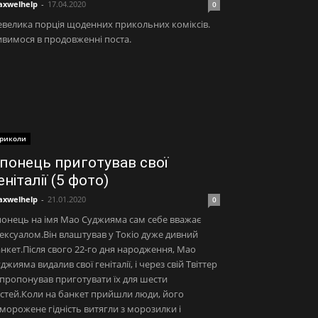
xwelhelp
-
17.04.2020
0
велика порція щоденних прикольних коміксів.
вимося в продовженні поста.
риколи
понець приготував свої
еніталії (5 фото)
xwelhelp
-
21.01.2020
0
онець на імя Мао Суджияма сам себе вважає
ексуалом.Він влаштував у Токіо дуже дивний
нкет.Після свого 22-го дня народження, Мао
джияма видалив свої геніталії, і через свій Твіттер
пропонував приготувати їх для шести
стей.Коли на банкет прийшли люди, його
морожене гідність витягли з морозилки і