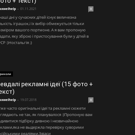
ото + текст)
xwelhelp
-
01.11.2021
0
наші дні у сучасних дітей існує величезна
лькість іграшок,і їх вибір обмежується тільки
озміром вашого портмоне. А я вам пропоную
адати, яку зброю і пристосування були у дітей в
СР :)Ностальгія ;)
риколи
евдалі рекламні ідеї (15 фото +
екст)
xwelhelp
-
19.07.2018
0
же часто оригінальні ідеї та рекламні сюжети
глядають не так, як планувалося :)Пропоную вам
дивитися підбірку дивною і незвичайною
клами,яка не выдержла перевірку суворими
сійськими реаліями.Звідси