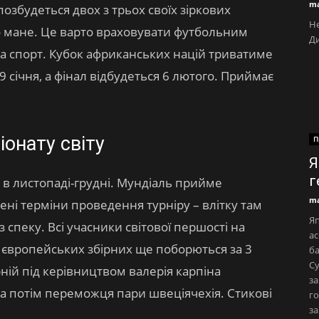
ma
” позбудеться двох з трьох своїх зіркових
Не
іо мане. Це варто враховувати футбольним
Ди
на спорт. Кубок африканських націй триватиме
 січня, а фінал відбудеться 6 лютого. Приймає
іонату світу
П
Я
г
в листопаді-грудні. Мундіаль прийме
ma
ені терміни проведення турніру – влітку там
Яп
спеку. Всі учасники світової першості на
ас
 європейських збірних ще поборються за 3
ба
Су
ірній під керівництвом валерія карпіна
за
 а потім переможця пари швеціячехія. Стикові
го
за