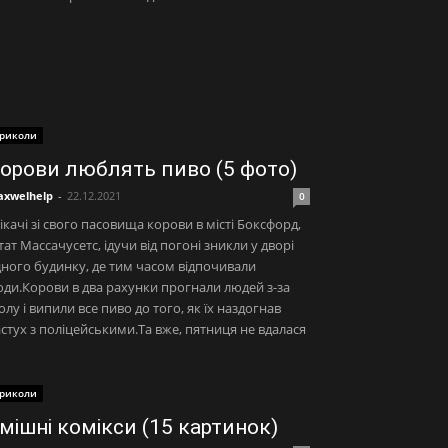
риколи
орови люблять пиво (5 фото)
xwelhelp
-
22.12.2021
0
ікачі зі свого пасовища корови в місті Боксфорд,
ат Массачусетс, ідучи від погоні зникли у дворі
ного будинку, де тим часом відпочивали
ди.Корови в два рахунки прогнали людей з-за
олу і випили все пиво до того, як їх наздогнав
стух з поліцейськими.Та вже, пятниця не вдалася
риколи
мішні комікси (15 картинок)