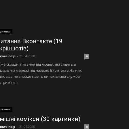
риколи
итання Вконтакте (19
кріншотів)
xwelhelp
-
21.04.2020
0
же складні питання від людей, які сидять в
ціальній мережі під назвою Вконтакте.На них
дповідь не знайде навіть винахідлива служба
дтримки :)
риколи
мішні комікси (30 картинки)
xwelhelp
-
21.04.2020
0