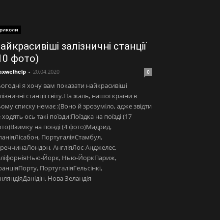
риколи
айкрасивіші залізничні станції
10 фото)
xwelhelp
-
20.04.2020
0
огодні я хочу вам показати найкрасивіші
лізничні станції світу.На жаль, нашої країни в
ому списку немає :(Воно й зрозуміло, адже звідти
 ходять ось такі поїзди:Поїздка на поїзді (17
то)Взимку на поїзді (4 фото)Мадрид,
паніяЛісабон, ПортугаліяСтамбул,
реччинаЛондон, АнгліяЛос-Анджелес,
аліфорніяНью-Йорк, Нью-ЙоркПариж,
анціяПорту, ПортугаліяГельсінкі,
нляндіяДанідін, Нова Зеландія