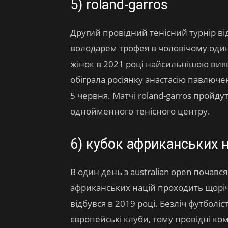
5) roland-garros
Другий провідний тенісний турнір в
володарем трофея в чоловічому один
жінок в 2021 році найсильнішою вияв
обіграла росіянку анастасію павлючен
5 червня. Матчі roland-garros пройду
однойменного тенісного центру.
6) кубок африканських н
В один день з australian open почавс
африканських націй проходить щоріч
відбувся в 2019 році. Безліч футболіс
європейські клуби, тому провідні кома