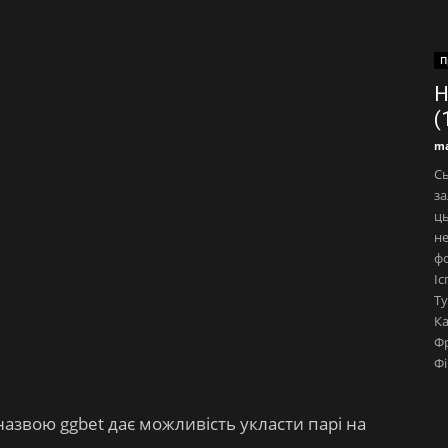
П
Н
(
ma
Сь
за
ць
не
фо
Іс
Ту
К
Фр
Фі
назвою ggbet дає можливість укласти парі на