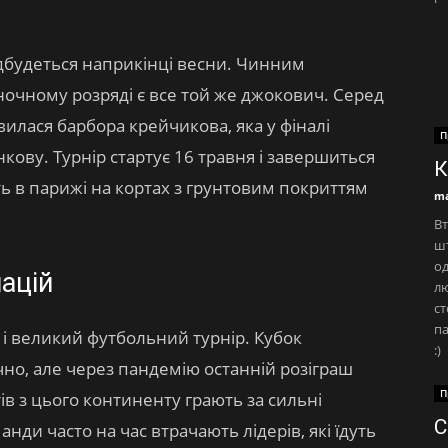
ідбудеться наприкінці весни. Чинним
очному розряді є все той же джокович. Серед
илася барбора крейчикова, яка у фіналі
П
кову. Турнір стартує 16 травня і завершиться
К
ть в парижі на кортах з грунтовим покриттям
ma
Вт
шт
од
ацій
лю
ст
па
я і великий футбольний турнір. Кубок
:)
но, але через пандемію останній розіграш
П
тів з цього континенту грають за сильні
С
нди часто на час втрачають лідерів, які їдуть