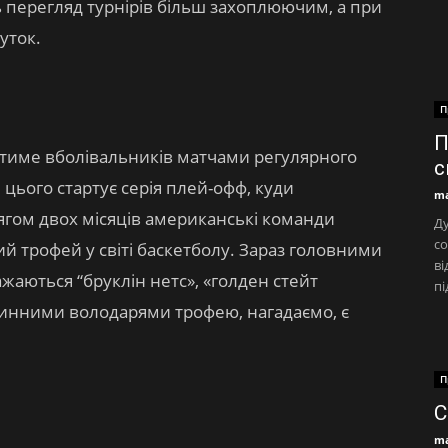
ть перегляд турнірів більш захоплюючим, а при
уток.
П
П
ватиме вболівальників матчами регулярного
с
 цього стартує серія плей-офф, куди
ma
ягом двох місяців американські команди
Ду
со
й трофей у світі баскетболу. Зараз головними
ві
жаються “бруклін нетс», «голден стейт
пі
 Чинними володарями трофею, нагадаємо, є
П
С
ma