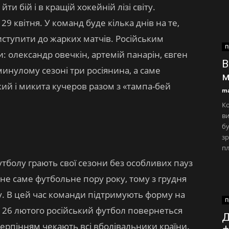
ти бій і в кращій хокейній лізі світу.
9 квітня. У команд буде кілька днів на те,
иступити до жарких матчів. Російським
П
: олександр овечкін, артемій панарін, євген
В
 минулому сезоні три росіянина, а саме
м
ий і микита кучеров разом з «тампа-бей
ma
Ко
ви
бу
з
пл
утболу грають свої сезони без особливих пауз
– не саме футбольне пору року, тому з грудня
у. В цей час команди підтримують форму на
П
. 26 лютого російський футбол повернеться
Д
нетерпінням чекають всі вболівальники країни.