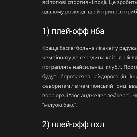
всі топові спортивні події. Це зроби
вдалому розкладі ще й принесе приб
1) плей-офф нба
Краща баскетбольна ліга світу раду
чемпіонату до середини квітня. Після
потраплять найсильніші клуби. Прот
будуть боротися за найдорогоцінніши
фаворитами в чемпіонській гонці вва
ворріорз»і “лос-анджелес лейкерс”.
“мілуокі бакс”.
2) плей-офф нхл