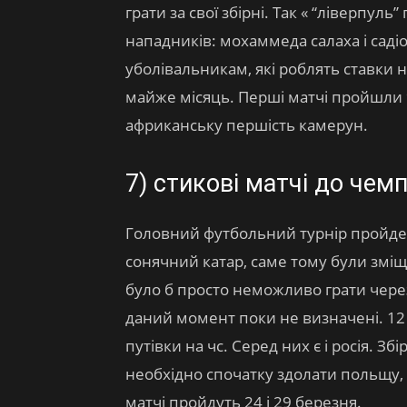
грати за свої збірні. Так « “ліверпуль
нападників: мохаммеда салаха і сад
уболівальникам, які роблять ставки 
майже місяць. Перші матчі пройшли 9
африканську першість камерун.
7) стикові матчі до чемп
Головний футбольний турнір пройде 
сонячний катар, саме тому були зміщ
було б просто неможливо грати через 
даний момент поки не визначені. 12
путівки на чс. Серед них є і росія. Зб
необхідно спочатку здолати польщу,
матчі пройдуть 24 і 29 березня.