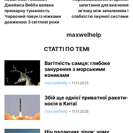
Джеймса Вебба виявив
запитання для вивчення
примарну туманність
зв’язку між запаленням і
Червоний павук із ніжками
слабкістю імунної системи
довжиною 3 світлові роки
maxwelhelp
СТАТТІ ПО ТЕМІ
Вагітність самця: глибоке
занурення з морськими
кониками
maxwelhelp
-
11.11.2025
Збій ще однієї приватної ракети-
носія в Китаї
maxwelhelp
-
11.11.2025
Ніч падаючих зірок: чому