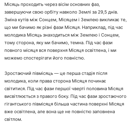
Місяць проходить через вісім основних фаз,
завершуючи свою орбіту навколо Землі за 29,5 днів.
Зміна кутів між Сонцем, Місяцем і Землею викликає те,
що ми бачимо як різні фази Місяця. Наприклад, під час
молодика Місяць знаходиться між Землею і Сонцем,
тому сторона, яку ми бачимо, темна. Під час фази
повного місяця вся поверхня Місяця освітлена, і ми
можемо спостерігати його повністю.
Зростаючий півмісяць — це перша стадія після
молодика, коли права сторона Місяця починає
світитися. Під час фази першої чверті половина Місяця
висвітлюється з правого боку. Під час фази зростаючого
гігантського півмісяця більша частина поверхні Місяця
вже освітлена, але вона ще не повністю заповнена
світлом.