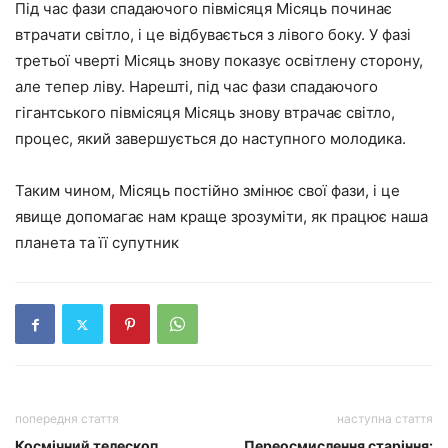
Під час фази спадаючого півмісяця Місяць починає
втрачати світло, і це відбувається з лівого боку. У фазі
третьої чверті Місяць знову показує освітлену сторону,
але тепер ліву. Нарешті, під час фази спадаючого
гігантського півмісяця Місяць знову втрачає світло,
процес, який завершується до наступного молодика.
Таким чином, Місяць постійно змінює свої фази, і це
явище допомагає нам краще зрозуміти, як працює наша
планета та її супутник
попередня стаття
наступна стаття
Космічний телескоп
Переосмислення старіння: