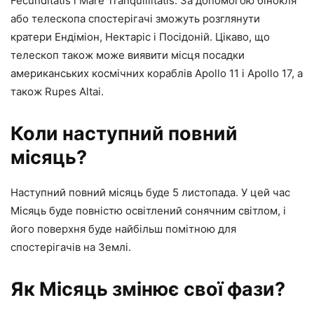
Fecunditatis і Mare Tranquillitatis. За допомогою бінокля
або телескопа спостерігачі зможуть розглянути
кратери Ендіміон, Нектаріс і Посідоній. Цікаво, що
телескоп також може виявити місця посадки
американських космічних кораблів Apollo 11 і Apollo 17, а
також Rupes Altai.
Коли наступний повний
місяць?
Наступний повний місяць буде 5 листопада. У цей час
Місяць буде повністю освітлений сонячним світлом, і
його поверхня буде найбільш помітною для
спостерігачів на Землі.
Як Місяць змінює свої фази?