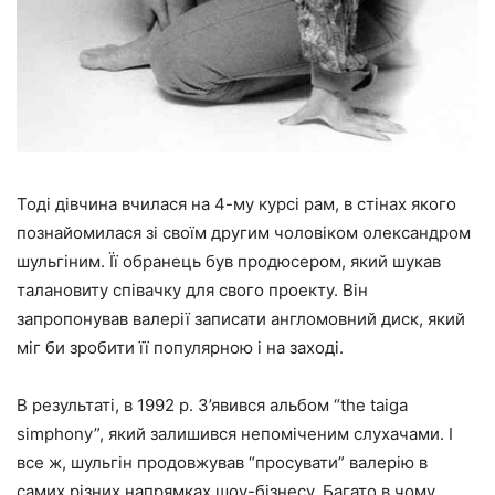
Тоді дівчина вчилася на 4-му курсі рам, в стінах якого
познайомилася зі своїм другим чоловіком олександром
шульгіним. Її обранець був продюсером, який шукав
талановиту співачку для свого проекту. Він
запропонував валерії записати англомовний диск, який
міг би зробити її популярною і на заході.
В результаті, в 1992 р. З’явився альбом “the taiga
simphony”, який залишився непоміченим слухачами. І
все ж, шульгін продовжував “просувати” валерію в
самих різних напрямках шоу-бізнесу. Багато в чому,