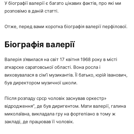
У біографії валерії є багато цікавих фактів, про які ми
розповімо в даній статті.
Отже, перед вами коротка біографія валерії перфілової.
Біографія валерії
Валерія з’явилася на світ 17 квітня 1968 року в місті
аткарске саратовської області. Вона росла і
виховувалася в сім’ї музикантів. Її батько, юрій іванович,
був директором музичної школи.
Після розпаду срср чоловік заснував оркестр»
відродження”, де був диригентом. Мати валерії, галина
миколаївна, викладала гру на фортепіано в тому ж
закладі, де працював її чоловік.