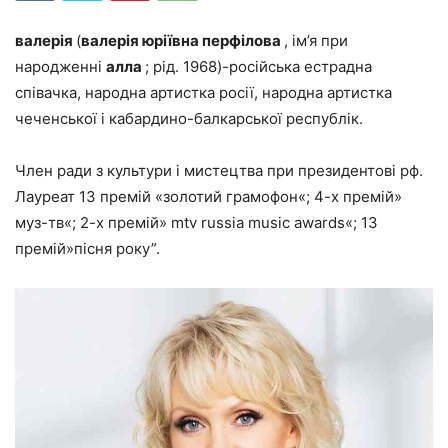
валерія
(
валерія юріївна перфілова
, ім’я при
народженні
алла
; рід. 1968)-російська естрадна
співачка, народна артистка росії, народна артистка
чеченської і кабардино-балкарської республік.
Член ради з культури і мистецтва при президентові рф.
Лауреат 13 премій «золотий грамофон«; 4-х премій»
муз-тв«; 2-х премій» mtv russia music awards«; 13
премій»пісня року”.