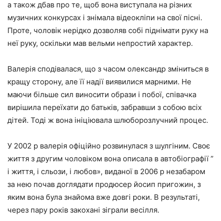
а також дбав про те, щоб вона виступала на різних
музичних конкурсах і знімала відеокліпи на свої пісні.
Проте, чоловік нерідко дозволяв собі піднімати руку на
неї руку, оскільки мав вельми непростий характер.
Валерія сподівалася, що з часом олександр зміниться в
кращу сторону, але її надії виявилися марними. Не
маючи більше сил виносити образи і побої, співачка
вирішила переїхати до батьків, забравши з собою всіх
дітей. Тоді ж вона ініціювала шлюборозлучний процес.
У 2002 р валерія офіційно розвинулася з шулгіним. Своє
життя з другим чоловіком вона описала в автобіографії ”
і життя, і сльози, і любов», виданої в 2006 р незабаром
за нею почав доглядати продюсер йосип пригожин, з
яким вона була знайома вже довгі роки. В результаті,
через пару років закохані зіграли весілля.