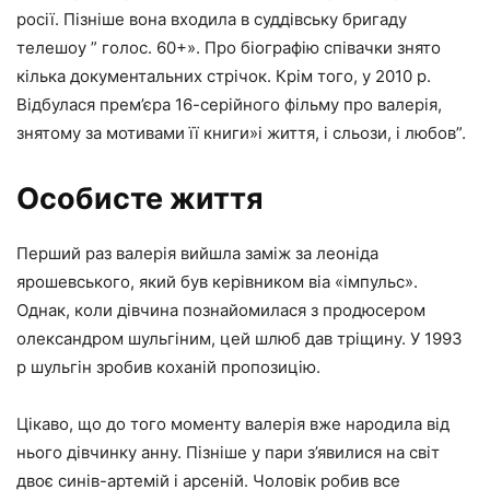
росії. Пізніше вона входила в суддівську бригаду
телешоу ” голос. 60+». Про біографію співачки знято
кілька документальних стрічок. Крім того, у 2010 р.
Відбулася прем’єра 16-серійного фільму про валерія,
знятому за мотивами її книги»і життя, і сльози, і любов”.
Особисте життя
Перший раз валерія вийшла заміж за леоніда
ярошевського, який був керівником віа «імпульс».
Однак, коли дівчина познайомилася з продюсером
олександром шульгіним, цей шлюб дав тріщину. У 1993
р шульгін зробив коханій пропозицію.
Цікаво, що до того моменту валерія вже народила від
нього дівчинку анну. Пізніше у пари з’явилися на світ
двоє синів-артемій і арсеній. Чоловік робив все