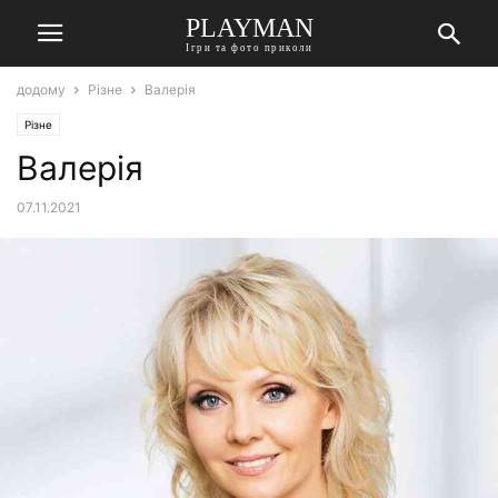
PLAYMAN
Ігри та фото приколи
додому
Різне
Валерія
Різне
Валерія
07.11.2021