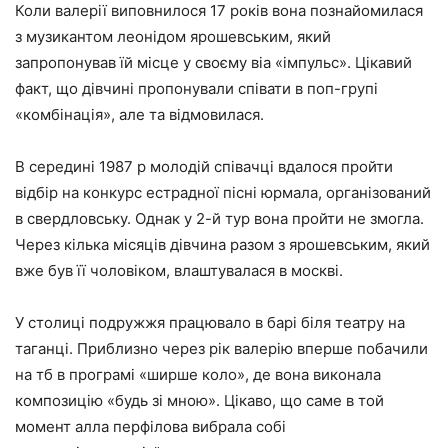
Коли валерії виповнилося 17 років вона познайомилася
з музикантом леонідом ярошевським, який
запропонував їй місце у своєму віа «імпульс». Цікавий
факт, що дівчині пропонували співати в поп-групі
«комбінація», але та відмовилася.
В середині 1987 р молодій співачці вдалося пройти
відбір на конкурс естрадної пісні юрмала, організований
в свердловську. Однак у 2-й тур вона пройти не змогла.
Через кілька місяців дівчина разом з ярошевським, який
вже був її чоловіком, влаштувалася в москві.
У столиці подружжя працювало в барі біля театру на
таганці. Приблизно через рік валерію вперше побачили
на тб в програмі «ширше коло», де вона виконала
композицію «будь зі мною». Цікаво, що саме в той
момент алла перфілова вибрала собі