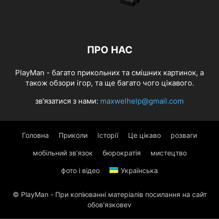
ПРО НАС
PlayMan - багато прикольних та смішних картинок, а
також обзори ігор, та ще багато чого цікавого.
зв'язатися з нами:
maxwelhelp@gmail.com
Головна
Приколи
Історії
Це цікаво
розваги
мобільний зв’язок
бюрократія
мистецтво
фото і відео
Українська
© PlayMan - При копіюванні матеріалів посилання на сайт
обов'язковеv