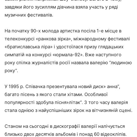
завдяки його зусиллям дівчина взяла участь у ряді
музичних фестивалів.
На початку 90-х молода артистка посіла 1-е місце в
телеконкурсі «ранкова зірка», міжнародному фестивалі
«братиславська ліра» і удостоїлася призу глядацьких
симпатій на конкурсі «юрмала-92». Вже наступного
року спілка журналістів росії назвала валерію “людиною
року”.
У 1995 р. Співачка презентувала новий диск» анна”,
багато пісень з якого стали хітами. Особливої
популярності здобула пісня»літак”. З того часу валерія
стала однією з найуспішніших зірок на вітчизняній сцені.
Станом на сьогодні в дискографії валерії налічується
близько двох десятків альбомів і понад 60 відеокліпів.