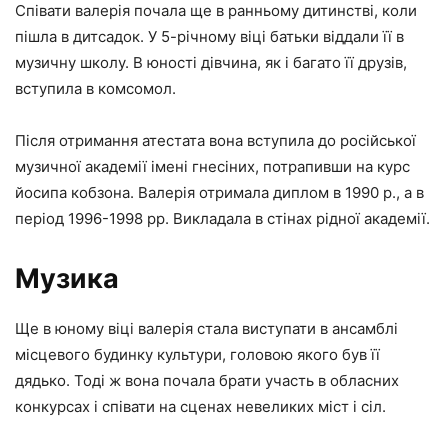
Співати валерія почала ще в ранньому дитинстві, коли
пішла в дитсадок. У 5-річному віці батьки віддали її в
музичну школу. В юності дівчина, як і багато її друзів,
вступила в комсомол.
Після отримання атестата вона вступила до російської
музичної академії імені гнесіних, потрапивши на курс
йосипа кобзона. Валерія отримала диплом в 1990 р., а в
період 1996-1998 рр. Викладала в стінах рідної академії.
Музика
Ще в юному віці валерія стала виступати в ансамблі
місцевого будинку культури, головою якого був її
дядько. Тоді ж вона почала брати участь в обласних
конкурсах і співати на сценах невеликих міст і сіл.