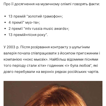
Про її досягнення на музичному олімпі говорять факти:
13 премій “золотий грамофон»;
4 премії” муз-тв»;
2 премії “mtv russia music awards»;
13 премій»пісня року”.
У 2003 р. Після розірвання контракту з шульгіним
валерія почала співпрацювати з йосипом пригожиним і
компанією «нокс мьюзік». Найбільш відомими піснями
того періоду стали хіти» годинник «і» була любов”, які
довго перебували на верхніх рядках російських чартів.