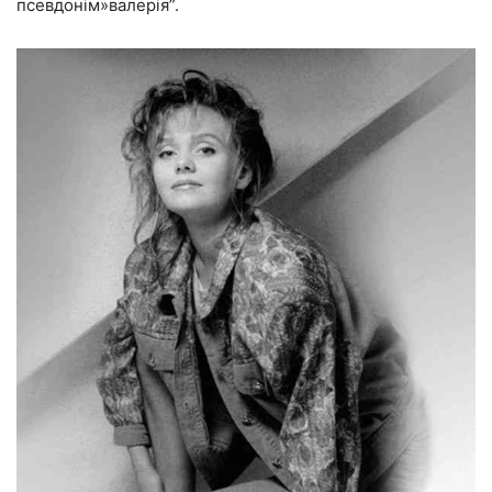
псевдонім»валерія”.