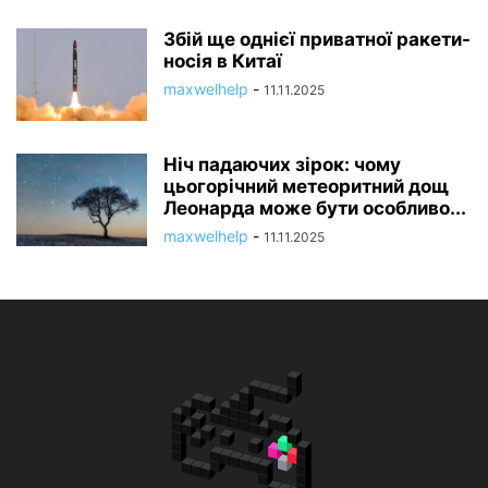
Збій ще однієї приватної ракети-
носія в Китаї
maxwelhelp
-
11.11.2025
Ніч падаючих зірок: чому
цьогорічний метеоритний дощ
Леонарда може бути особливо...
maxwelhelp
-
11.11.2025