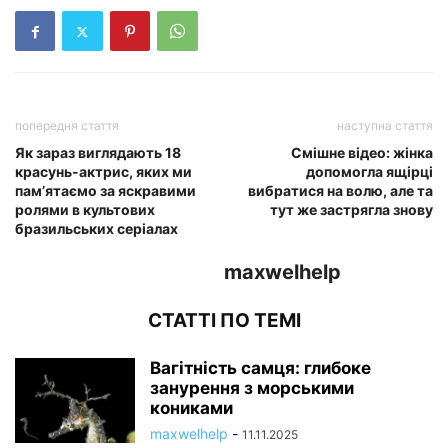
попередня стаття
наступна стаття
Як зараз виглядають 18
Смішне відео: жінка
красунь-актрис, яких ми
допомогла ящірці
пам’ятаємо за яскравими
вибратися на волю, але та
ролями в культових
тут же застрягла знову
бразильських серіалах
maxwelhelp
СТАТТІ ПО ТЕМІ
Вагітність самця: глибоке
занурення з морськими
кониками
maxwelhelp
-
11.11.2025