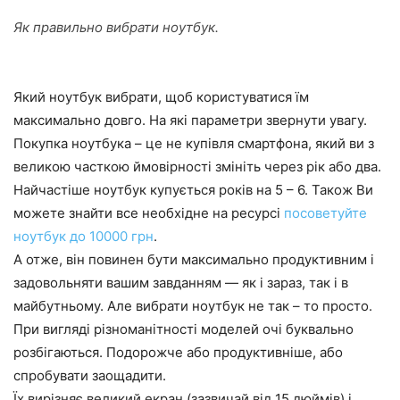
Як правильно вибрати ноутбук.
Який ноутбук вибрати, щоб користуватися їм
максимально довго. На які параметри звернути увагу.
Покупка ноутбука – це не купівля смартфона, який ви з
великою часткою ймовірності змініть через рік або два.
Найчастіше ноутбук купується років на 5 – 6. Також Ви
можете знайти все необхідне на ресурсі
посоветуйте
ноутбук до 10000 грн
.
А отже, він повинен бути максимально продуктивним і
задовольняти вашим завданням — як і зараз, так і в
майбутньому. Але вибрати ноутбук не так – то просто.
При вигляді різноманітності моделей очі буквально
розбігаються. Подорожче або продуктивніше, або
спробувати заощадити.
Їх вирізняє великий екран (зазвичай від 15 дюймів) і