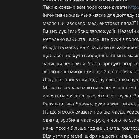
Також хочемо вам порекомендувати
http
Інтенсивна живильна маска для догляду за
масло ши, авокадо, мед, екстракт папайї і
Ваших рук і глибоко зволожує її. Незамінн
Ретельно вимийте і висушіть руки з доп
Розділіть маску на 2 частини по зазначені
щоб есенція була всередині. Зніміть маск
залишки речовини. Увага: продукт розрах
зволожені і мягонькие ще 2 дні після зас
Дякую за приємний подарунок нашим руч
Маска врятувала мою висушену сонцем і в
изчезла мерзенна суха сіточка – луска. За
Результат на обличчя, руки ніжні – ніжні,
Ну що я можу сказати про цю масці. усере
одягла, зробила масаж рук, нічого не зви
ними трохи більше години, зняла, помасс
Відчуття приємні, шкіра на дотик м’яка, з