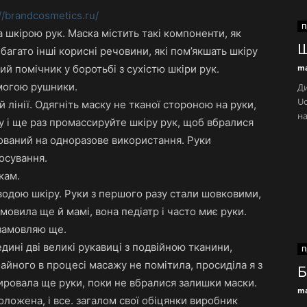
://brandcosmetics.ru/
П
 шкірою рук. Маска містить такі компоненти, як
Ш
 багато інші корисні речовини, які пом’якшать шкіру
ий помічник у боротьбі з сухістю шкіри рук.
ma
омогою рушники.
Ди
Uc
й лінії. Одягніть маску не тканої стороною на руки,
на
у і ще раз промассируйте шкіру рук, щоб вбралися
ований на одноразове використання. Руки
тосування.
кам.
одою шкіру. Руки з першого разу стали шовковими,
мовила ще й мамі, вона педіатр і часто миє руки.
 замовляю ще.
дині дві великі рукавиці з подвійною тканини,
П
чайного в процесі масажу не помітила, просиділа я з
Б
ировала ще руки, поки не вбралися залишки маски.
ma
воложена, і все. загалом свої обіцянки виробник