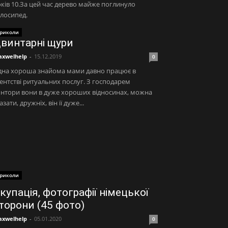
ків 10.За цей час дерево майже поглинуло
лосипед.
риколи
винтарні щури
xwelhelp
-
15.12.2019
0
дна хороша знайома мами давно працює в
ентстві ритуальних послуг. З господарем
нтори вони в дуже хороших відносинах, можна
азати, дружніх, він її дуже...
риколи
купація, фотографії німецької
торони (45 фото)
xwelhelp
-
05.01.2020
0