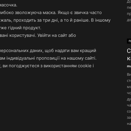
До
масочка.
пе
глибоко зволожуюча маска. Якщо є звичка часто
пр
до
жаль, проходить за три дні, а то й раніше. В іншому
уже гідний продукт.
ані користувачі. Увійти на сайт або
П
С
 персональних даних, щоб надати вам кращий
к
ам індивідуальні пропозиції на нашому сайті.
 ви погоджуєтеся з використанням cookie і
ma
Ви
ст
мо
чо
ду
ча
со
за
на