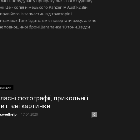
ласті, побудував у провулку біля свого будинку
нк.Це - копія німецького Panzer IV Ausf.F2.Він
ирав його із запчастин від тракторів і
нтажівок.Танк їздить, вміє повертати вежу, але не
є повноцінної броні.Вага танка 10 тонн.Звідси
риколи
ласні фотографії, прикольні і
иттєві картинки
xwelhelp
-
17.04.2020
0