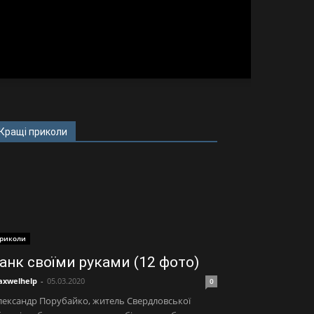
Кращі приколи
риколи
анк своїми руками (12 фото)
xwelhelp
-
05.03.2020
0
ександр Порубайко, житель Свердловської