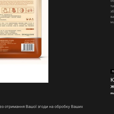
об
та
зб
ва
ма
П
К
ж
ma
з отримання Вашої згоди на обробку Ваших