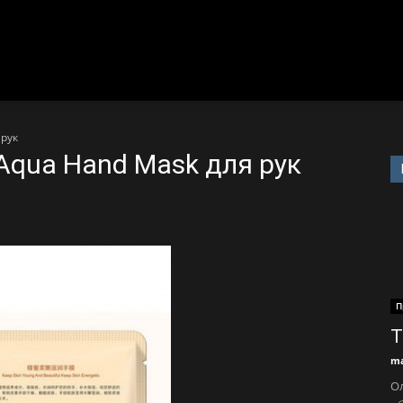
 рук
Aqua Hand Mask для рук
П
Т
ma
Ол