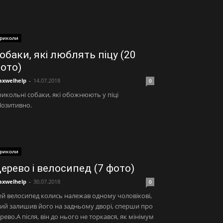
риколи
обаки, які люблять піцу (20
ото)
xwelhelp
-
14.07.2018
0
икольні собаки, які обожнюють у піці
Позитивно.
риколи
ерево і велосипед (7 фото)
xwelhelp
-
30.07.2018
0
й велосипед колись належав одному чоловікові,
ий залишив його на задньому дворі, сперши про
рево.А після, він до нього не торкався, як мінімум