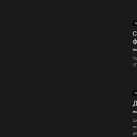
П
С
ф
ma
Пр
;)
П
Д
ma
Це
як
де