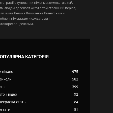
тографії окупованих німцями земель і людей.
м людям довелося жити в той страшний період,
ли йшла Велика Вітчизняна Війна.Знімки
облені німецькими солдатами і
отокореспондентами.
ОПУЛЯРНА КАТЕГОРІЯ
е цікаво
975
риколи
582
ізне
399
то і відео
92
рекрасна стать
84
озваги
81