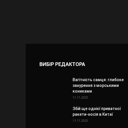
ВИБІР РЕДАКТОРА
Вагітність самця: глибоке
занурення з морськими
кониками
11.11.2025
Збій ще однієї приватної
ракети-носія в Китаї
11.11.2025