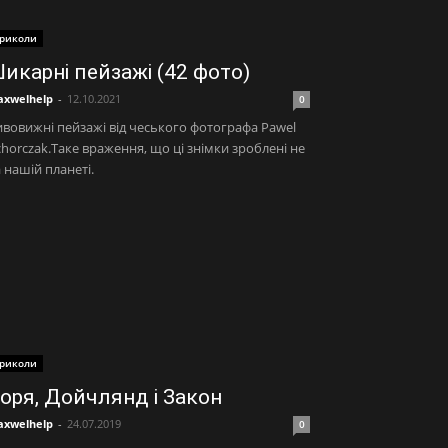
риколи
икарні пейзажі (42 фото)
xwelhelp
-
12.10.2021
0
вовижні пейзажі від чеського фотографа Pawel
horczak.Таке враження, що ці знімки зроблені не
 нашій планеті.
риколи
оря, Дойчлянд і Закон
xwelhelp
-
24.07.2019
0