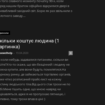
 того славного моменту початку 90-х, коли
ред нашим братом офіційно відкрилися двері в
ивабливий західний світ, Борю як раз звільнили з
лотного заводу....
риколи
кільки коштує людина (1
артинка)
xwelhelp
-
19.04.2020
0
 коли-небудь задавалися питанням, скільки ви
оїте?Хто-то скаже, що він безцінний і людину не
жна купити, але вони будуть помилятися.На
рному ринку, де займаються торгівлею органів,
же чітко розписаний прайс-лист на кожну
стину людського тіла.Від цього стає трохи не по
бі.Мене тішить одне, що мною навряд чи
цікавляться, адже я не пропускаю пятницю, і
певно, тому трохи впав в ціні :)