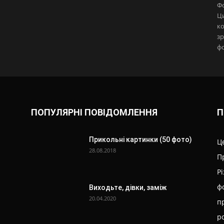
Фо
Ци
ко
зр
ф
ПОПУЛЯРНІ ПОВІДОМЛЕННЯ
П
Прикольні картинки (50 фото)
Ц
28.08.2018
П
Р
фо
Виходьте, дівки, заміж
20.04.2020
п
р