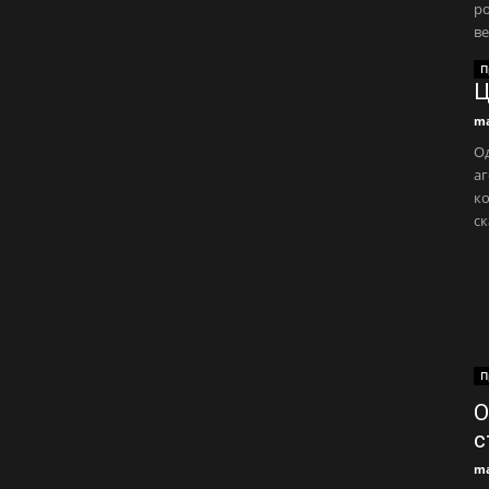
ро
ве
П
Ц
ma
О
аг
ко
ск
П
О
с
ma