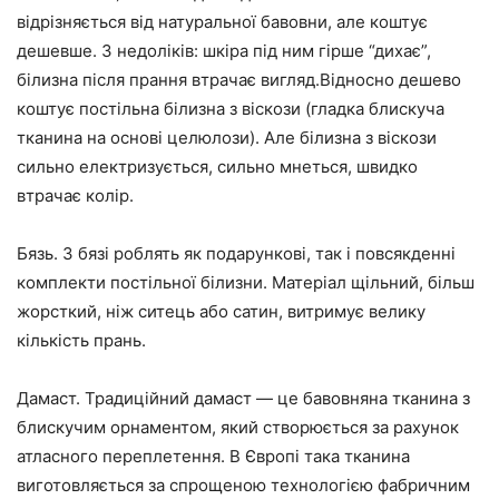
відрізняється від натуральної бавовни, але коштує
дешевше. З недоліків: шкіра під ним гірше “дихає”,
білизна після прання втрачає вигляд.Відносно дешево
коштує постільна білизна з віскози (гладка блискуча
тканина на основі целюлози). Але білизна з віскози
сильно електризується, сильно мнеться, швидко
втрачає колір.
Бязь. З бязі роблять як подарункові, так і повсякденні
комплекти постільної білизни. Матеріал щільний, більш
жорсткий, ніж ситець або сатин, витримує велику
кількість прань.
Дамаст. Традиційний дамаст — це бавовняна тканина з
блискучим орнаментом, який створюється за рахунок
атласного переплетення. В Європі така тканина
виготовляється за спрощеною технологією фабричним