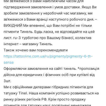
Ми зв’яжемося з Вами найближчим часом для
підтвердження замовлення і умов доставки. Якщо Ви
зробили замовлення у неробочий час магазину, ми
зв’яжемося з Вами вранці наступного робочого дня. –
ВИХІДНИЙ Ми впевнені, що Вам потрібні не тільки
пігменти Тинель. Будь ласка, не відповідайте на цей
лист. ru-З турботою про Вашому бізнесі, колектив
інтернет – магазину Тинель.
Також хочемо вам порекомендувати
https://tattooline.com.ua/ru/pigmenty/pigmenty-6-th-
sense
Оформляючи замовлення на сайті тинель. *пропозиція
дійсна для юридичних і фізичних осіб при купівлі від
3шт.
Ми є офіційними дилерами гібридних пігментів для
татуажу Tinel. Наша компанія успішно розвивається на
ринку різних регіонів РФ. Крім просто продажу
пігментів для татуажу наші досвідчені менеджери