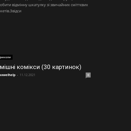
обити відмінну шкатулку зі звичайних сміттєвих
кетів.Звідси
риколи
мішні комікси (30 картинок)
xwelhelp
-
11.12.2021
0