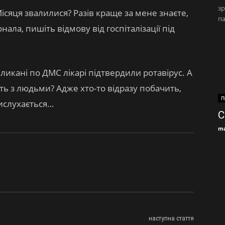
зр
Місяця звалилися? Разів краще за мене знаєте,
па
нала, пишіть відмову від госпіталізації під
ликані по ДМС лікарі підтвердили ротавірус. А
ять з людьми? Адже хто-то відразу побачить,
П
рислухається…
С
ma
наступна стаття