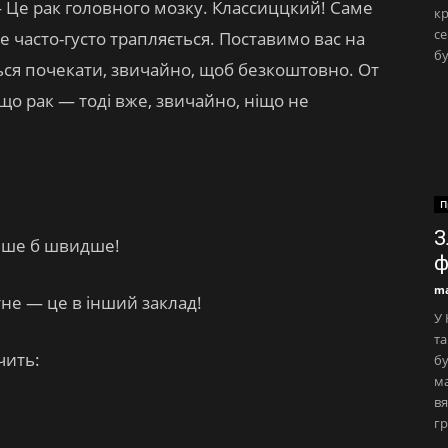
— Це рак головного мозку. Классиццкий! Саме
кр
се
це часто-густо трапляється. Поставимо вас на
бу
ться почекати, звичайно, щоб безкоштовно. От
що рак — тоді вже, звичайно, ніщо не
П
З
лише б швидше!
ф
ma
не — це в інший заклад!
У 
та
чить:
бу
ма
вя
гр