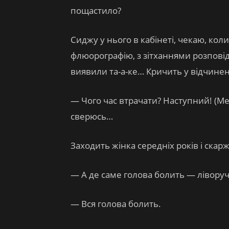
пощастило?
Сиджу у нього в кабінеті, чекаю, ко
флюорографію, з зітханнями розповід
виявили та-а-ке… Кричить у відчинені
— Чого час втрачати? Наступний! (Мен
сверюсь…
Заходить жінка середніх років і скар
— А де саме голова болить — ліворуч,
— Вся голова болить.