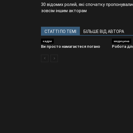
30 відомих ролей, які спочатку пропонували
зовсім іншим акторам
СТАТТІ ПО ТЕМІ
БІЛЬШЕ ВІД АВТОРА
кадри
медицина
Ви просто намагаєтеся погано
Робота для