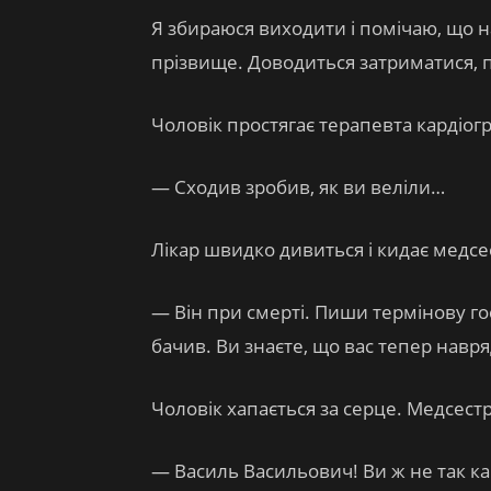
Я збираюся виходити і помічаю, що н
прізвище. Доводиться затриматися, п
Чоловік простягає терапевта кардіог
— Сходив зробив, як ви веліли…
Лікар швидко дивиться і кидає медсес
— Він при смерті. Пиши термінову го
бачив. Ви знаєте, що вас тепер навр
Чоловік хапається за серце. Медсест
— Василь Васильович! Ви ж не так ка