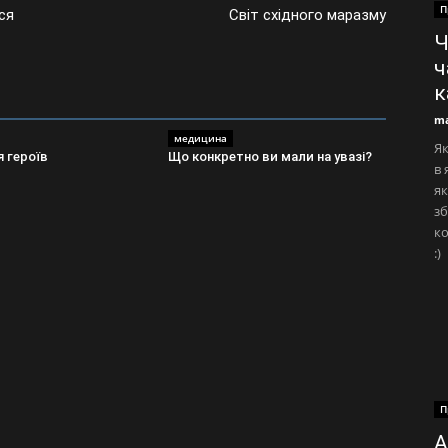
П
ся
Світ східного маразму
Ч
ч
к
ma
медицина
Як
 героїв
Що конкретно ви мали на увазі?
в 
як
зб
ко
:)
П
А