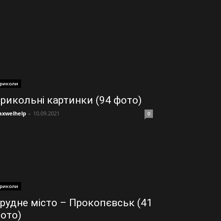
риколи
рикольні картинки (94 фото)
xwelhelp
-
10.09.2021
0
риколи
рудне місто – Прокопєвськ (41
ото)