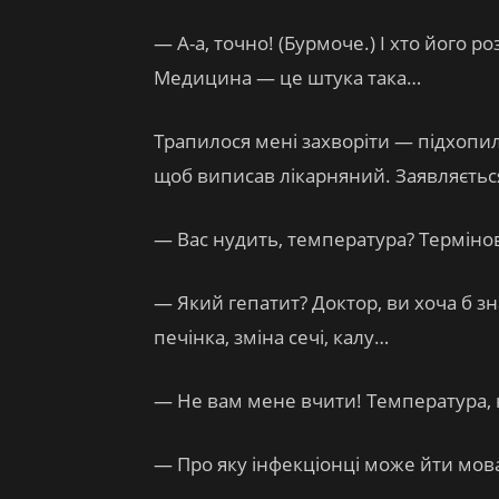
— А-а, точно! (Бурмоче.) І хто його 
Медицина — це штука така…
Трапилося мені захворіти — підхопил
щоб виписав лікарняний. Заявляється,
— Вас нудить, температура? Термінов
— Який гепатит? Доктор, ви хоча б з
печінка, зміна сечі, калу…
— Не вам мене вчити! Температура, 
— Про яку інфекціонці може йти мов