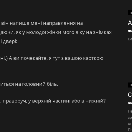
П
А
ли він напише мені направлення на
ma
аючи, як у молодої жінки мого віку на знімках
Ве
 двері:
і.) А ви почекайте, я тут з вашою карткою
житься на головний біль.
П
С
 праворуч, у верхній частині або в нижній?
ma
Пе
зр
ог
Пе