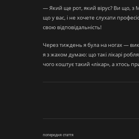
— Який ще рот, який вірус? Ви що, з 
що у вас, і не хочете слухати професіо
свою відповідальність!
Через тиждень я була на ногах — вик
я з жахом думаю: що такі лікарі робл
чого коштує такий «лікар», а хтось п
попередня стаття