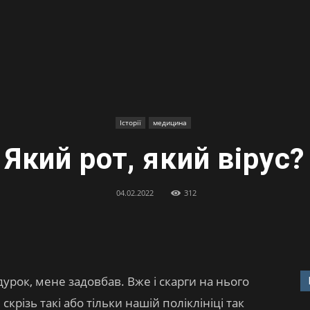
Історії
медицина
Який рот, який вірус?
04.02.2022
312
урок, мене задовбав. Вже і скарги на нього
крізь такі або тільки нашій поліклініці так