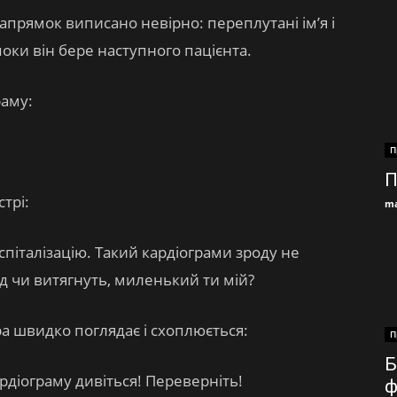
апрямок виписано невірно: переплутані ім’я і
оки він бере наступного пацієнта.
раму:
П
П
трі:
ma
спіталізацію. Такий кардіограми зроду не
яд чи витягнуть, миленький ти мій?
ра швидко поглядає і схоплюється:
П
Б
рдіограму дивіться! Переверніть!
ф