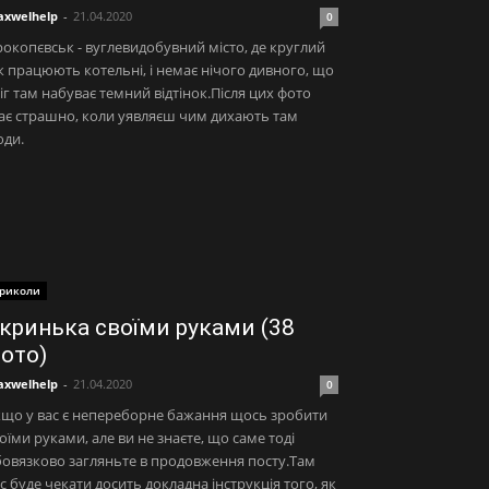
xwelhelp
-
21.04.2020
0
окопєвськ - вуглевидобувний місто, де круглий
к працюють котельні, і немає нічого дивного, що
іг там набуває темний відтінок.Після цих фото
ає страшно, коли уявляєш чим дихають там
юди.
риколи
кринька своїми руками (38
ото)
xwelhelp
-
21.04.2020
0
що у вас є непереборне бажання щось зробити
оїми руками, але ви не знаєте, що саме тоді
овязково загляньте в продовження посту.Там
с буде чекати досить докладна інструкція того, як