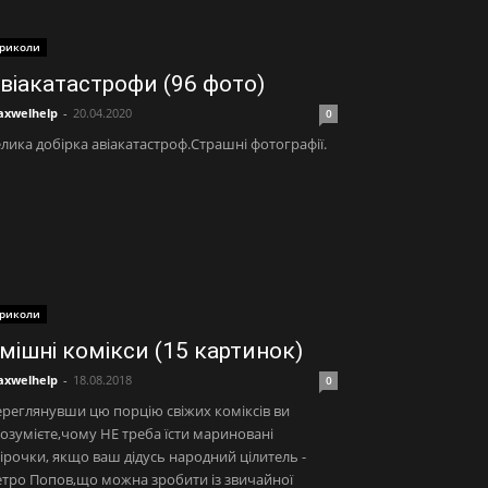
риколи
віакатастрофи (96 фото)
xwelhelp
-
20.04.2020
0
лика добірка авіакатастроф.Страшні фотографії.
риколи
мішні комікси (15 картинок)
xwelhelp
-
18.08.2018
0
реглянувши цю порцію свіжих коміксів ви
озумієте,чому НЕ треба їсти мариновані
ірочки, якщо ваш дідусь народний цілитель -
тро Попов,що можна зробити із звичайної