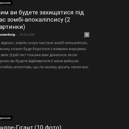
риколи
им ви будете захищатися під
ас зомбі-апокаліпсису (2
артинки)
xwelhelp
-
20.04.2020
0
 відомо, зовсім скоро настане зомбі-апокаліпсис,
якому кожен буде боротися з живими-мерцями,
 вміє ;)Цей тест покаже вам дізнатися, якою
роєю ви будете відбиватися.У мене вийшов
ктейль молотова, що по-моєму досить непогано
риколи
ндре-Гігант (10 фото)