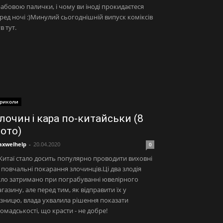
абовою палички, і чому ви іноді прокидаєтеся
ред ночі :)Минулий сьогоднішній випуск коміксів
в тут.
риколи
лочин і кара по-китайськи (8
ото)
xwelhelp
-
20.04.2020
0
Китаї стало досить популярно проводити виховні
 повчальні покарання злочинців.Ці два злодія
ло затримано при пограбуванні ювелірного
газину, але перед тим, як відправити їх у
зницю, влада ухвалила рішення показати
омадськості, що красти - не добре!