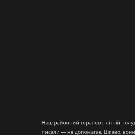
Наш районний терапевт, літній полуд
писали — не допомагає. Цікаво, вони с