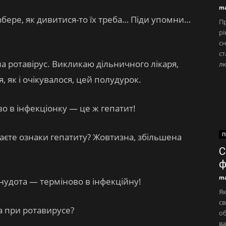
ma
розбере, як дивитися-то їх треба… Піди упомни…
Пр
рі
сн
ст
а ротавірус. Викликаю дільничного лікаря,
л
 як і очікувалося, цей полудурок.
о в інфекціонку — це ж гепатит!
П
наєте ознаки гепатиту? Жовтизна, збільшена
С
ф
ma
нудота — терміново в інфекційну!
Як
св
а при ротавирусе?
об
ва