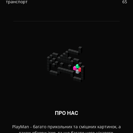
транспорт
65
ПРО НАС
PlayMan - багато прикольних та смішних картинок, а
також обзори ігор, та ще багато чого цікавого.