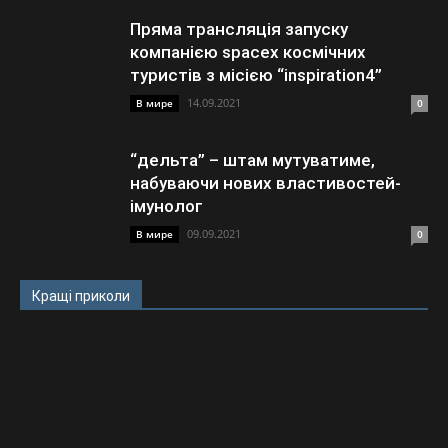
Пряма трансляція запуску
компанією ѕрасех космічних
туристів з місією “inspiration4”
14.09.2021
В мире
0
“дельта” – штам мутуватиме,
набуваючи нових властивостей-
імунолог
09.09.2021
В мире
0
Кращі приколи