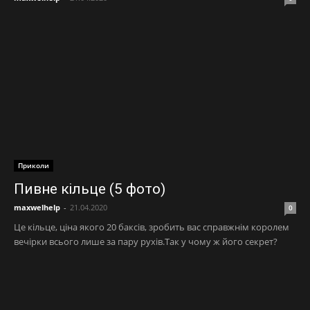
Приколи
Пивне кільце (5 фото)
maxwelhelp
-
21.04.2020
0
Це кільце, ціна якого 20 баксів, зробить вас справжнім королем
вечірки всього лише за пару рухів.Так у чому ж його секрет?