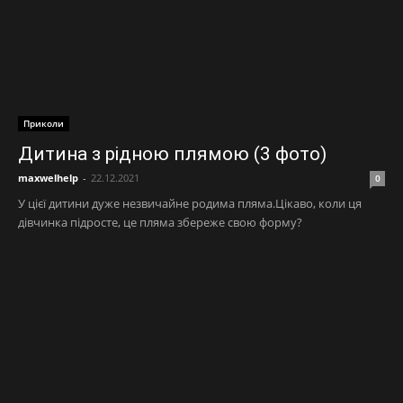
Приколи
Дитина з рідною плямою (3 фото)
maxwelhelp
-
22.12.2021
0
У цієї дитини дуже незвичайне родима пляма.Цікаво, коли ця
дівчинка підросте, це пляма збереже свою форму?