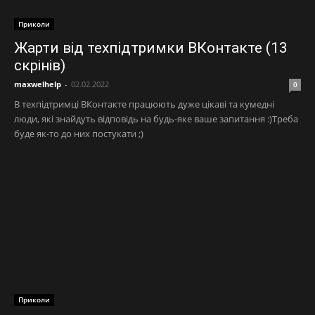
Приколи
Жарти від техпідтримки ВКонтакте (13
скрінів)
maxwelhelp
-
02.02.2022
0
В техпідтримці ВКонтакте працюють дуже цікаві та кумедні
люди, які знайдуть відповідь на будь-яке ваше запитання :)Треба
буде як-то до них постукати ;)
Приколи