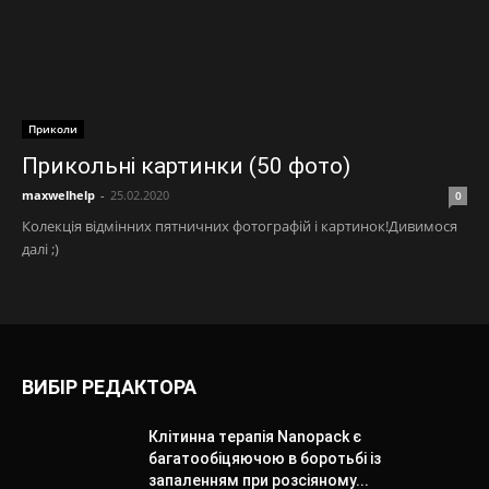
Приколи
Прикольні картинки (50 фото)
maxwelhelp
-
25.02.2020
0
Колекція відмінних пятничних фотографій і картинок!Дивимося
далі ;)
ВИБІР РЕДАКТОРА
Клітинна терапія Nanopack є
багатообіцяючою в боротьбі із
запаленням при розсіяному...