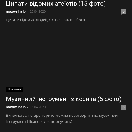
Цитати відомих атеїстів (15 фото)
maxwelhelp
-
20.04.2020
0
Цитати відомих людей, які не вірили в бога.
Приколи
Музичний інструмент з корита (6 фото)
maxwelhelp
-
18.04.2020
0
Виявляється, старе корито можна перетворити на музичний
інструмент.Цікаво, як воно звучить?