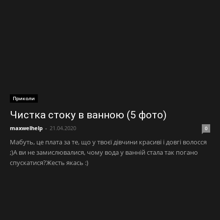
Приколи
Чистка стоку в ванною (5 фото)
maxwelhelp
-
21.04.2020
0
Мабуть, це плата за те, що у твоєї дівчини красиві і довгі волосся
;)А ви не замислювалися, чому вода у ванній стала так погано
спускатися?Жесть якась :)