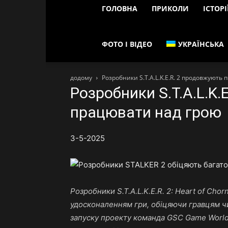
ГОЛОВНА
ПРИКОЛИ
ІСТОРІ
ФОТО І ВІДЕО
УКРАЇНСЬКА
додому
Розробники S.T.A.L.K.E.R. 2 продовжують
Розробники S.T.A.L.K.
працювати над грою
3-5-2025
Розробники S.T.A.L.K.E.R. 2: Heart of Ch
удосконаленням гри, обіцяючи гравцям чи
запуску проекту команда GSC Game World