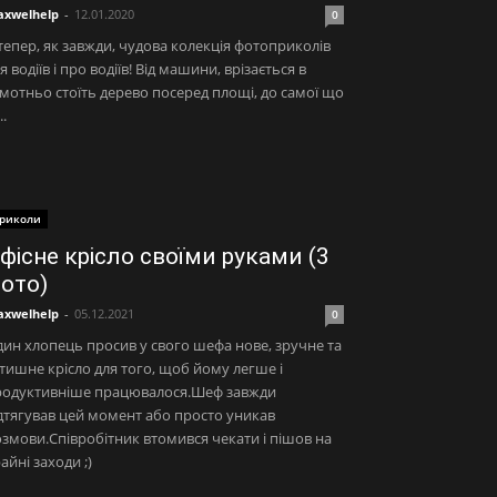
xwelhelp
-
12.01.2020
0
тепер, як завжди, чудова колекція фотоприколів
я водіїв і про водіїв! Від машини, врізається в
мотньо стоїть дерево посеред площі, до самої що
..
риколи
фісне крісло своїми руками (3
ото)
xwelhelp
-
05.12.2021
0
ин хлопець просив у свого шефа нове, зручне та
тишне крісло для того, щоб йому легше і
родуктивніше працювалося.Шеф завжди
дтягував цей момент або просто уникав
змови.Співробітник втомився чекати і пішов на
айні заходи ;)