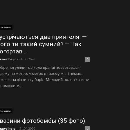
риколи
устрічаються два приятеля: —
ого ти такий сумний? — Так
огортав...
xwelhelp
-
06.03.2020
0
бре погуляли - це коли вранці повертаєшся
дому на метро. А метро в твоєму місті немає...
же п'яна дівчина у барі: - Молодий чоловік, ви не
поможете...
риколи
варини фотобомбы (35 фото)
xwelhelp
-
21.04.2020
0