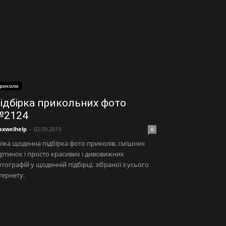
риколи
ідбірка прикольних фото
2124
xwelhelp
-
02.09.2019
0
іжа щоденна підбірка фото приколів, смішних
ртинок і просто красивих і дивовижних
тографій у щоденній підбірці, зібраної з усього
тернету.