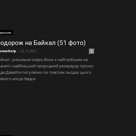
риколи
одорож на Байкал (51 фото)
xwelhelp
-
22.12.2021
0
йкал - унікальне озеро.Воно є найглибшим на
анеті і найбільший природний резервуар прісної
ди.Давайте погуляємо по товстим льодах цього
вного місця.Звідси