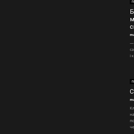
П
Б
м
с
ma
— 
са
і 
П
С
ma
Кл
на
по
че