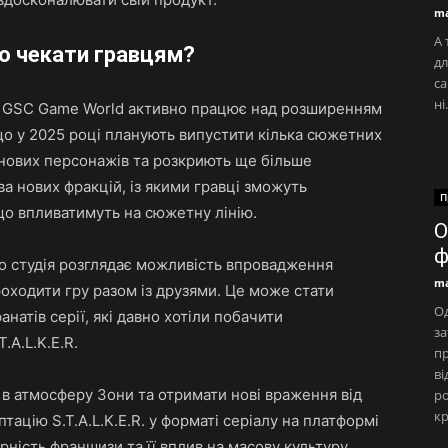
ma
А 
ого чекати гравцям?
дл
са
ні.
, GSC Game World активно працює над розширенням
 що у 2025 році планують випустити кілька сюжетних
ь нових персонажів та розкриють ще більше
ва нових фракцій, із якими гравці зможуть
П
 що впливатимуть на сюжетну лінію.
О
ф
що студія розглядає можливість впровадження
ma
оходити гру разом із друзями. Це може стати
Од
натів серії, які давно хотіли побачити
за
.A.L.K.E.R.
п
ві
в атмосферу Зони та отримати нові враження від
ро
кр
тацію S.T.A.L.K.E.R. у форматі серіалу на платформі
рність франшизи та її вплив на масову культуру.