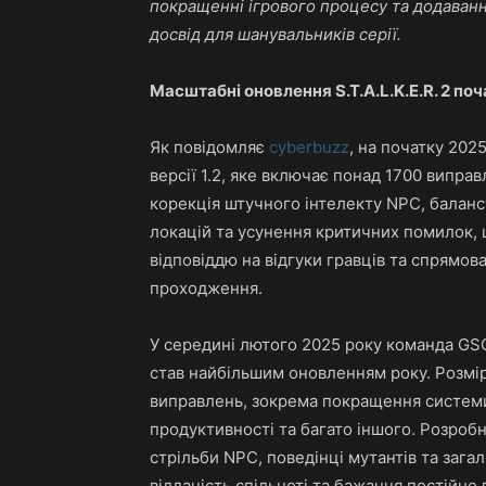
покращенні ігрового процесу та додаван
досвід для шанувальників серії.
Масштабні оновлення S.T.A.L.K.E.R. 2 по
Як повідомляє
cyberbuzz
, на початку 20
версії 1.2, яке включає понад 1700 випр
корекція штучного інтелекту NPC, баланс
локацій та усунення критичних помилок, 
відповіддю на відгуки гравців та спрямов
проходження.
У середині лютого 2025 року команда GSC
став найбільшим оновленням року. Розмір
виправлень, зокрема покращення системи 
продуктивності та багато іншого. Розроб
стрільби NPC, поведінці мутантів та загал
відданість спільноті та бажання постійно