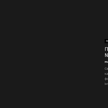
П
П
№
ma
Св
ка
фо
ін