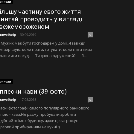
риколи
ільшу частину свого життя
интай проводить у вигляді
вежемороженом
xwelhelp
-
30.09.2019
0
Мужик має бути господарем у домі. Я завжди
м вирішую, коли прати, готувати, коли пити пиво
коли мити посуд. — Ти давно одружений? — Я...
риколи
плески кави (39 фото)
xwelhelp
-
17.08.2018
0
асні фотографії самого популярного ранкового
пою - кави.Не раджу пробувати зробити
дібний знімок будинку, адже це загрожує
рговий прибиранням на кухні ;)