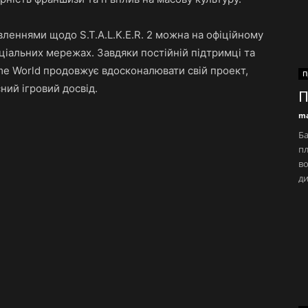
вленнями щодо S.T.A.L.K.E.R. 2 можна на офіційному
соціальних мережах. Завдяки постійній підтримці та
ame World продовжує вдосконалювати свій проект,
П
ний ігровий досвід.
П
ma
Ба
пл
во
ди