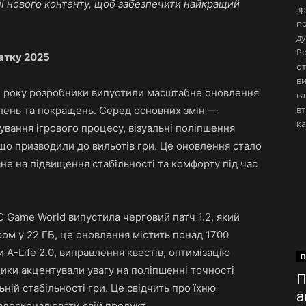
ні нового контенту, щоб забезпечити найкращий
зр
по
ду
Ро
чатку 2025
от
ви
25 року розробники випустили масштабне оновлення
га
вт
авлень та покращень. Серед основних змін —
ка
ування ігрового процесу, візуальні поліпшення
що призводили до вильотів гри. Це оновлення стало
ане на підвищення стабільності та комфорту під час
 Game World випустила черговий патч 1.2, який
ом у 22 ГБ, це оновлення містить понад 1700
A-Life 2.0, виправлення квестів, оптимізацію
П
ники акцентували увагу на поліпшенні точності
П
ьній стабільності гри. Це свідчить про їхню
а
 вдосконалювати свій продукт.