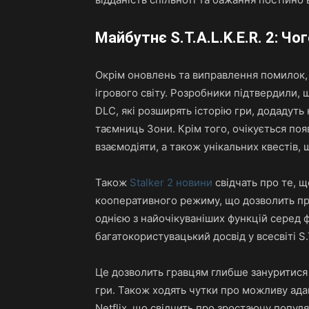
Майбутнє S.T.A.L.K.E.R. 2: Ч
Окрім оновлень та виправлення помилок
ігрового світу. Розробники підтвердили,
DLC, які розширять історію гри, додадут
таємниць Зони. Крім того, очікується поя
взаємодіяти, а також унікальних квестів,
Також
Stalker 2 новини
свідчать про те, 
кооперативного режиму, що дозволить пр
однією з найочікуваніших функцій серед фа
багатокористувацький досвід у всесвіті S.T
Це дозволить гравцям глибше зануритися 
гри. Також ходять чутки про можливу адап
Netflix, що свідчить про зростаючу популя