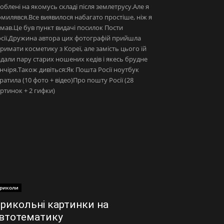
облені на якомусь складі після землетрусу.Але я
милявся.Все виявилося набагато простіше, ніж я
мав.Це був пункт видачі посилок Пости
сії.Дружина автора цих фотографій прийшла
римати косметику з Кореї, але замість цього їй
дали пару старих ношених кедів і якесь брудне
нчіря.Також дивіться:Як Пошта Росії ноутбук
ратила (10 фото + відео)Про пошту Росії (28
ртинок + 2 гифки)
риколи
рикольні картинки на
втотематику