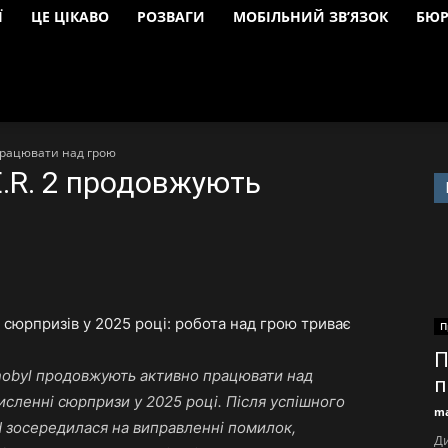
Ї
ЦЕ ЦІКАВО
РОЗВАГИ
МОБІЛЬНИЙ ЗВ’ЯЗОК
БЮР
 працювати над грою
E.R. 2 продовжують
П
П
ornobyl продовжують активно працювати над
п
сленні сюрпризи у 2025 році. Після успішного
ma
 зосередилася на виправленні помилок,
Ди