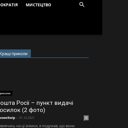
ОКРАТІЯ
МИСТЕЦТВО
Кращі приколи
риколи
ошта Росії – пункт видачі
осилок (2 фото)
xwelhelp
-
01.10.2021
0
влячись на ці знімки, я подумав, що вони