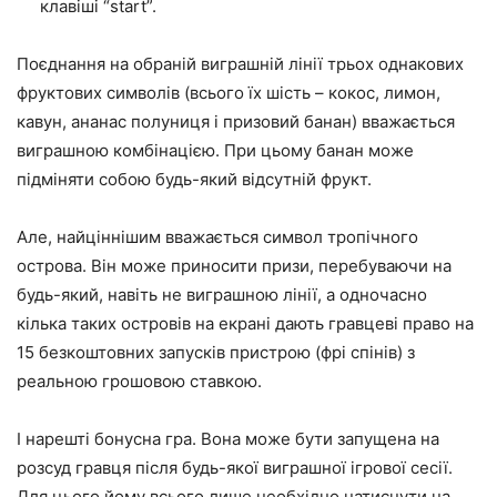
клавіші “start”.
Поєднання на обраній виграшній лінії трьох однакових
фруктових символів (всього їх шість – кокос, лимон,
кавун, ананас полуниця і призовий банан) вважається
виграшною комбінацією. При цьому банан може
підміняти собою будь-який відсутній фрукт.
Але, найціннішим вважається символ тропічного
острова. Він може приносити призи, перебуваючи на
будь-який, навіть не виграшною лінії, а одночасно
кілька таких островів на екрані дають гравцеві право на
15 безкоштовних запусків пристрою (фрі спінів) з
реальною грошовою ставкою.
І нарешті бонусна гра. Вона може бути запущена на
розсуд гравця після будь-якої виграшної ігрової сесії.
Для цього йому всього лише необхідно натиснути на