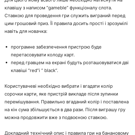
клавішу з написом “gameble” функціоналу слота.
Ставкою для проведення гри служить виграний перед
цим грошовий приз. Її правила досить прості і зрозумілі
навіть для новачка:
програмне забезпечення пристрою буде
перетасовувати колоду карт.
перед гравцем на екрані будуть розташовуватися дві
клавіші “red”і ” black”.
Користувачеві необхідно вибрати і вгадати колір
сорочки карти, яке пристрій викладе після зупинки
перемішування. Правильно вгаданий колір і поставлена
на кін сума збільшується в два рази. Після виграшу гру
можна продовжити вже з подвоєною ставкою.
Докладний технічний опис і правила гри на банановому