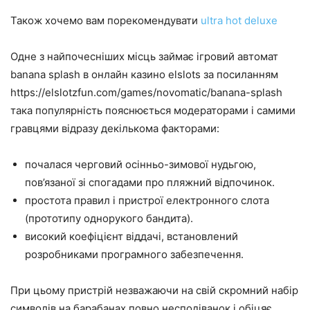
Також хочемо вам порекомендувати
ultra hot deluxe
Одне з найпочесніших місць займає ігровий автомат
banana splash в онлайн казино elslots за посиланням
https://elslotzfun.com/games/novomatic/banana-splash
така популярність пояснюється модераторами і самими
гравцями відразу декількома факторами:
почалася черговий осінньо-зимової нудьгою,
пов’язаної зі спогадами про пляжний відпочинок.
простота правил і пристрої електронного слота
(прототипу однорукого бандита).
високий коефіцієнт віддачі, встановлений
розробниками програмного забезпечення.
При цьому пристрій незважаючи на свій скромний набір
символів на барабанах повно несподіванок і обіцяє