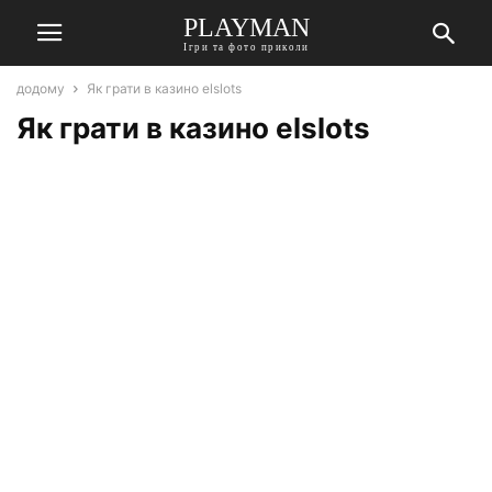
PLAYMAN
Ігри та фото приколи
додому
Як грати в казино elslots
Як грати в казино elslots