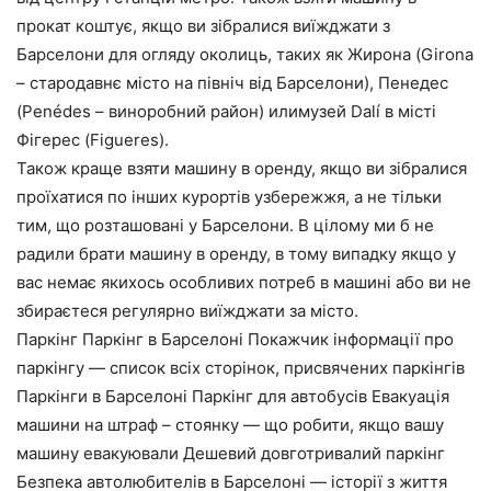
прокат коштує, якщо ви зібралися виїжджати з
Барселони для огляду околиць, таких як Жирона (Girona
– стародавнє місто на північ від Барселони), Пенедес
(Penédes – виноробний район) илимузей Dalí в місті
Фігерес (Figueres).
Також краще взяти машину в оренду, якщо ви зібралися
проїхатися по інших курортів узбережжя, а не тільки
тим, що розташовані у Барселони. В цілому ми б не
радили брати машину в оренду, в тому випадку якщо у
вас немає якихось особливих потреб в машині або ви не
збираєтеся регулярно виїжджати за місто.
Паркінг Паркінг в Барселоні Покажчик інформації про
паркінгу — список всіх сторінок, присвячених паркінгів
Паркінги в Барселоні Паркінг для автобусів Евакуація
машини на штраф – стоянку — що робити, якщо вашу
машину евакуювали Дешевий довготривалий паркінг
Безпека автолюбителів в Барселоні — історії з життя