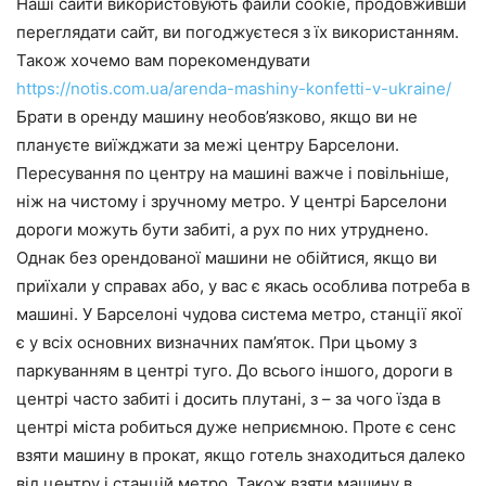
Наші сайти використовують файли cookie, продовживши
переглядати сайт, ви погоджуєтеся з їх використанням.
Також хочемо вам порекомендувати
https://notis.com.ua/arenda-mashiny-konfetti-v-ukraine/
Брати в оренду машину необов’язково, якщо ви не
плануєте виїжджати за межі центру Барселони.
Пересування по центру на машині важче і повільніше,
ніж на чистому і зручному метро. У центрі Барселони
дороги можуть бути забиті, а рух по них утруднено.
Однак без орендованої машини не обійтися, якщо ви
приїхали у справах або, у вас є якась особлива потреба в
машині. У Барселоні чудова система метро, станції якої
є у всіх основних визначних пам’яток. При цьому з
паркуванням в центрі туго. До всього іншого, дороги в
центрі часто забиті і досить плутані, з – за чого їзда в
центрі міста робиться дуже неприємною. Проте є сенс
взяти машину в прокат, якщо готель знаходиться далеко
від центру і станцій метро. Також взяти машину в